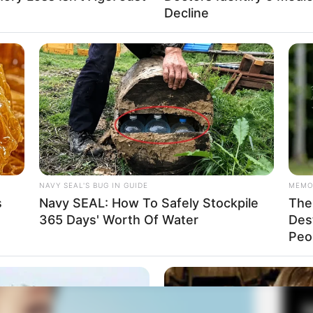
 pekerja yang berpikir secara rasional dan memiliki
Decline
Fa
Di
Ng
NAVY SEAL'S BUG IN GUIDE
MEMO
s
Navy SEAL: How To Safely Stockpile
The 
365 Days' Worth Of Water
Des
10
Peop
Ma
Ba