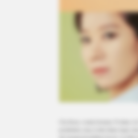
RADAR MEDIA
The Truth About Archie They Coul
Hide Any Longer
Cha Hyun, wanita berumur 39 tahun. I
pernikahan yang ia lalui diatur tanpa c
tak mempermasalahkan hal itu. Ia lebih t