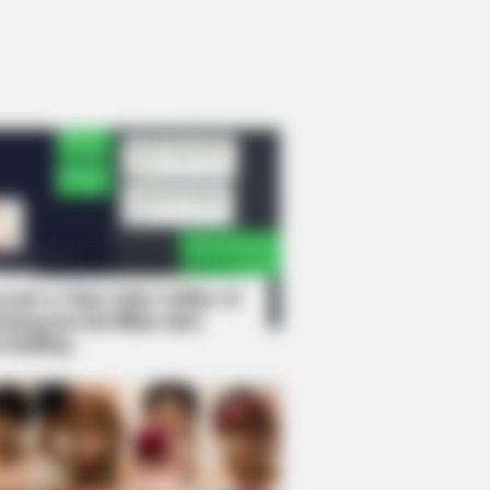
rem! 9 Chat Ojek Online &
langgan Ini Bikin Auto
rinding