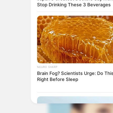
tubuh yang bagus. Song Ga Kyung tipikal
Stop Drinking These 3 Beverages
kepribadian yang dingin.
NEURO SHARP
Brain Fog? Scientists Urge: Do Thi
Right Before Sleep