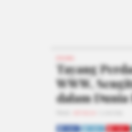
DRAMA
Tayang Perda
WWW, Sengit
dalam Dunia 
Penulis:
staff dailysia
|
5 Juni 2019
SHARE
TWEET
SHARE