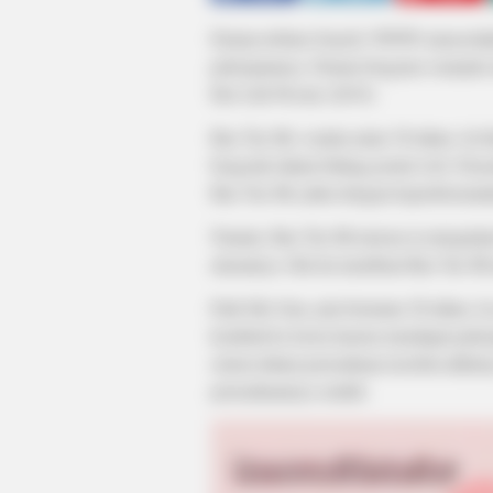
Drama terbaru Search: WWW menceritaka
pekerjaannya. Drama bergenre romantis i
Her Life Private (2019).
Bae Tae Mi, wanita umur 38 tahun. Ia be
bergerak dalam bidang portal web. Per
Bae Tae Mi yakin dengan keprofesionala
Namun, Bae Tae Mi merasa ia mengalami 
alasannya. Hal ini membuat Bae Tae Mi i
Park Mo Gun, pria berumur 28 tahun. Ia
kembali ke korea karena mendapat peke
sistem dalam perusahaan tersebut akhi
perusahaannya sendiri.