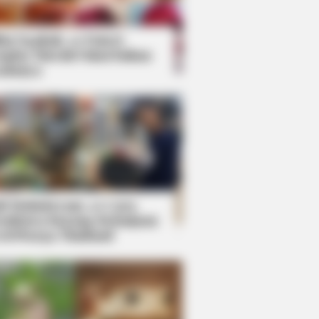
kin Ngakak, 10 Potret
splay Murah Pakai Bahan
adanya
ti Mainstream, 10 Cara
mbawa Barang Belanjaan
rsi Warga Thailand