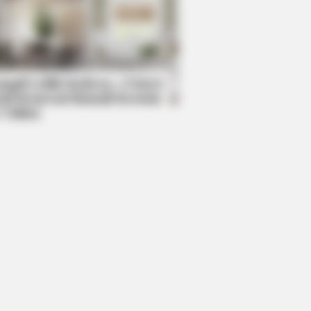
mpil Lebih Modern, 7 Potret
sil Renovasi Rumah Berusia
 Tahun