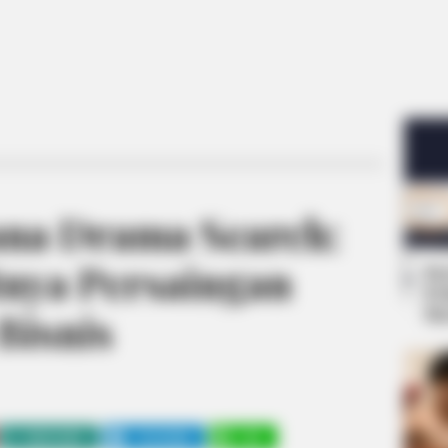
na Drama Search:
nya Persaingan
Se
Pe
Me
Bisnis
WHATSAPP
TELEGRAM
LINE