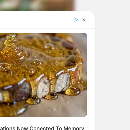
ngka Banget! 10 Pose Lucu
tak yang Bikin Ketawa
mes
byar! 10 Kalimat Baper
kai Bahasa Jawa Ini Bikin
lau Abis
ications Now Conected To Memory