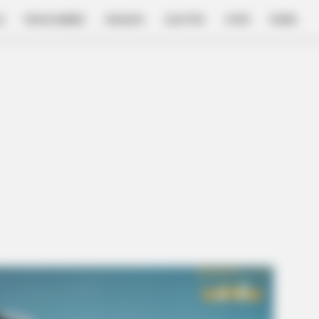
E
FILM & SERIES
NGAKAK
QUOTES
HYPE
MORE