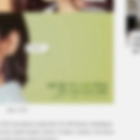
BUZZ DAY
dn't
Remember Albert? You Better Sit
Down Before You See Him Today
Ta
Ha
90
(foto: tvN)
a CEO perusahaan tempat Bae Tae Mi bekerja. Kehidupan
inta dan sudah berjalan selama 10 tahun. Namun, Cha Hyun
ertarik dengan dunia kerjanya.