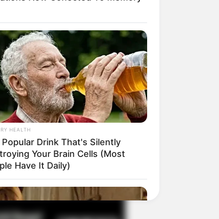
il! 10 Potret Makanan Gagal
masak yang Bikin Kamu
gak Selera
RY HEALTH
Popular Drink That's Silently
troying Your Brain Cells (Most
 Pose Manekin Anti
le Have It Daily)
instream yang Konyol
nget