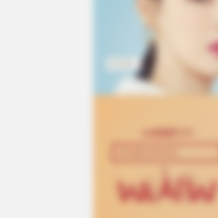
HABERION
A Spine-Chilling Find In Alaska Ter