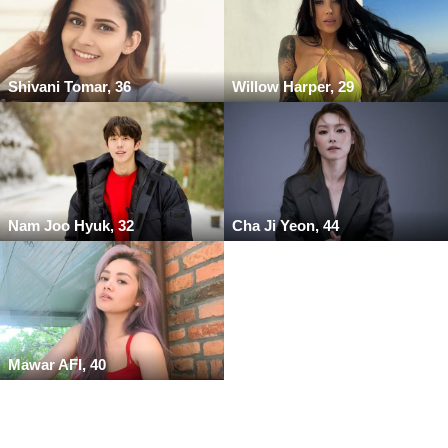
Shivani Tomar, 36
Willow Harper, 29
Nam Joo Hyuk, 32
Cha Ji Yeon, 44
Mawar AFI, 40