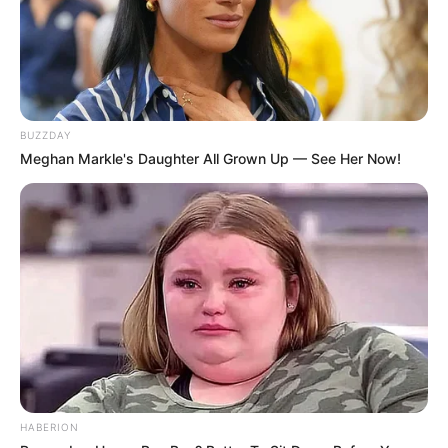
(foto: glamradar)
BUZZDAY
4. Serba hitam membuat orang makin misterius.
Meghan Markle's Daughter All Grown Up — See Her Now!
Apalagi dengan memakai jaket kulit, penampilan
makin
stylish
HABERION