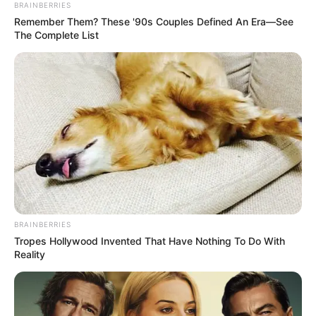
BRAINBERRIES
Remember Them? These '90s Couples Defined An Era—See
Baca juga:
Tampil Imut dengan 10 Ide Padu Padan Rok
The Complete List
Ruffle yang Kekinian Abis
Mute
1. Tampil
dengan memakai jaket dan bawahan
sporty
warna netral. Padukan dengan alas kaki
agar
flat
tampak lebih feminim
BRAINBERRIES
Tropes Hollywood Invented That Have Nothing To Do With
Reality