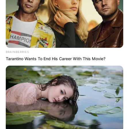
BRAINBERRIES
Tarantino Wants To End His Career With This Movie?
(foto: babacheap)
2. Untuk atasan, pilih yang polos warna hitam agar