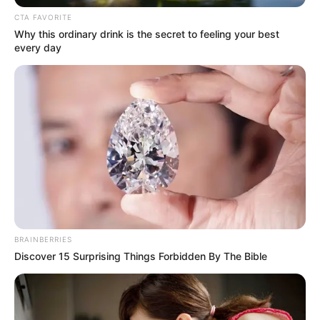
tak tabrak motif dan warna dengan bawahan yang
CTA FAVORITE
gambarnya penuh
Why this ordinary drink is the secret to feeling your best
every day
BRAINBERRIES
Discover 15 Surprising Things Forbidden By The Bible