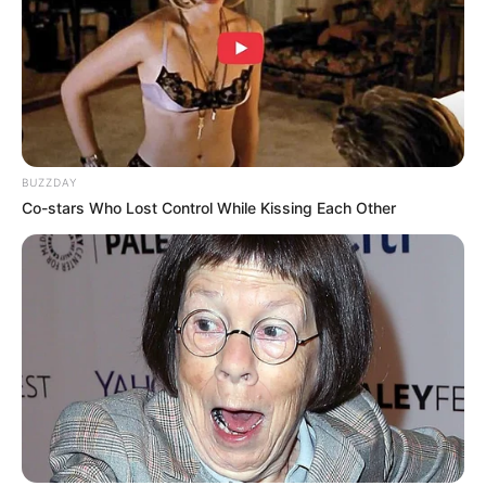
BUZZDAY
Co-stars Who Lost Control While Kissing Each Other
(foto: pinterest)
8. Bosen dengan warna polos, bisa gunakan tema
monokrom untuk
sehari-hari. Gunakan celana
outfit