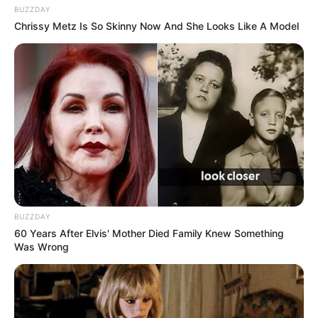
BUZZDAY
(foto: pinterest)
Chrissy Metz Is So Skinny Now And She Looks Like A Model
7. Memakai jaket denim selalu membuat penampilan
makin
. Apalagi dengan
kece, cocok
stand out
sneakers
untuk tampilan
boyish style
BUZZDAY
60 Years After Elvis' Mother Died Family Knew Something
Was Wrong