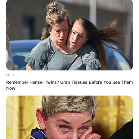
(foto: pinterest)
10. Konsep retro dengan warna terang pada atasan
bisa jadi pilihan, dipadu dengan gaya boho untuk
dan celana
scraf
MFH
Remember Hensel Twins? Grab Tissues Before You See Them
Now