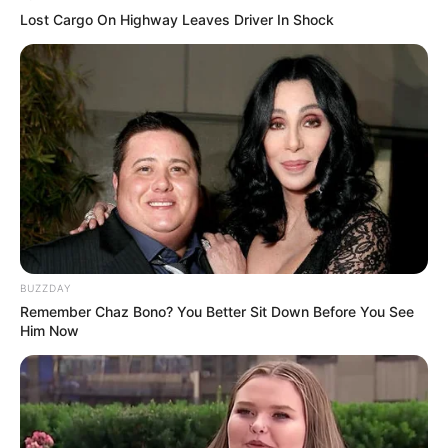
Lost Cargo On Highway Leaves Driver In Shock
(foto: kobomo)
6. Bisa digunakan ke kantor, lho. Padukan atasan
kaos dengan cardigan serta celana warna pastel.
dan
menjadi pelengkap
Handbag
high heels
penampilanmu
BUZZDAY
Remember Chaz Bono? You Better Sit Down Before You See
Him Now