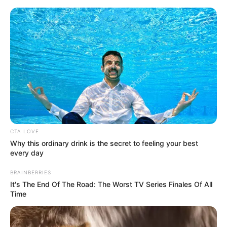
HOME
INSPIRASI
STYLE
FILM &
NGAKAK
QUOTES
HYPE
MORE
SERIES
CTA LOVE
Why this ordinary drink is the secret to feeling your best
every day
BRAINBERRIES
It's The End Of The Road: The Worst TV Series Finales Of All
Time