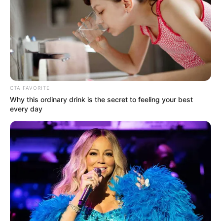
CTA FAVORITE
Why this ordinary drink is the secret to feeling your best
every day
(foto: edanafashion)
3. Celana cokelat senada dengan sepatunya dipadu
serba dengan kaos, cardigan dan
warna hitam
clutch