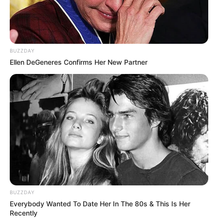
BUZZDAY
Ellen DeGeneres Confirms Her New Partner
(foto: wholesalebohoclothing)
Baca juga:
10 Kesalahaan Saat Makeup yang Harus
Dihindari, Biar Gak Tampak Tua
Bentuknya yang unik membuat celana ini menjadi incaran untuk
BUZZDAY
tampil beda. Pikirkan masak-masak jenis
outfit
yang cocok untuk
Everybody Wanted To Date Her In The 80s & This Is Her
Recently
celana harem.