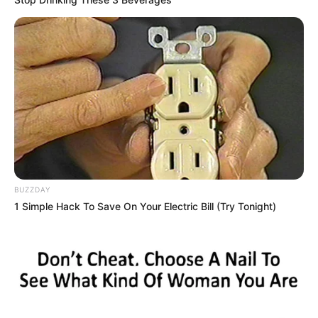
Serem! 9 Chat Ojek Online &
Pelanggan Ini Bikin Auto
Merinding
Bikin Ngakak, 10 Potret
Cosplay Murah Pakai Bahan
BUZZDAY
Seadanya
1 Simple Hack To Save On Your Electric Bill (Try Tonight)