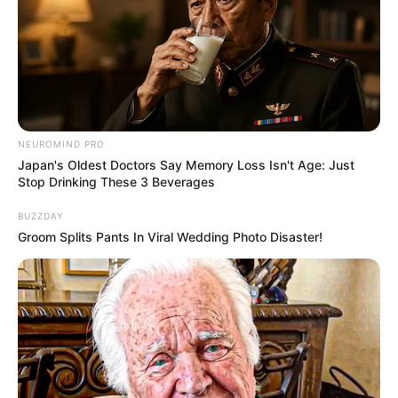
(foto: pinterest)
NEUROMIND PRO
9. Elegan dengan celana motif kotak berwarna
Japan's Oldest Doctors Say Memory Loss Isn't Age: Just
kombinasi merah maroon dipadukan dengan
turtle
Stop Drinking These 3 Beverages
dan
neck
ankle length boots
BUZZDAY
Groom Splits Pants In Viral Wedding Photo Disaster!