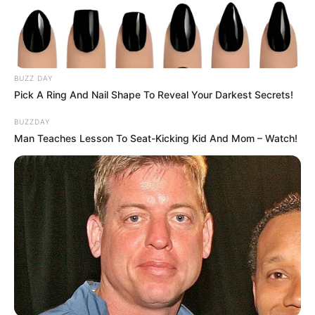
Anti Mainstream, 10 Cara
Membawa Barang Belanjaan
Versi Warga Thailand
BUZZ DAY
Pick A Ring And Nail Shape To Reveal Your Darkest Secrets!
BUZZDAY
Man Teaches Lesson To Seat-Kicking Kid And Mom – Watch!
Langka Banget! 10 Pose Lucu
Katak yang Bikin Ketawa
Gemes