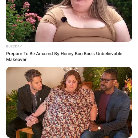
BUZZDAY
Prepare To Be Amazed By Honey Boo Boo's Unbelievable
Makeover