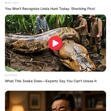
warna putih dengan motif hitam
BUZZ DAY
You Won't Recognize Linda Hunt Today: Shocking Pics!
BUZZDAY
What This Snake Does—Experts Say You Can't Unsee It