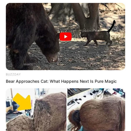
Tampil Imut dengan 10
7 Selebgram Ini Punya
Ide Padu Padan Rok
Style Outfit Lebaran yang
Ruffle yang Kekinian Abis
Asyik, Hype dan Beda dari
yang Lain
BUZZDAY
Bear Approaches Cat: What Happens Next Is Pure Magic