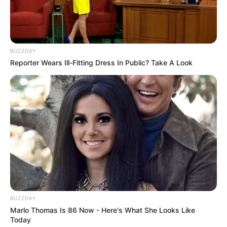
BUZZDAY
Reporter Wears Ill-Fitting Dress In Public? Take A Look
10 Ide Celana Harem
10 Inspirasi Berpakaian
Hijab, Nyaman dan Stylish
dengan Sweater, Cocok
untuk Musim Dingin
Feminim, 10 Ide Padu
10 Cara Tampil Modis
Padan Rok Wrap untuk
Memakai Syal untuk
BUZZDAY
Kamu Biar Tampil Stylish
Penunjang Penampilan
Marlo Thomas Is 86 Now - Here's What She Looks Like
Today