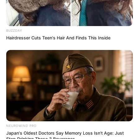
BUZZDAY
Hairdresser Cuts Teen's Hair And Finds This Inside
NEUROMIND PRO
Japan's Oldest Doctors Say Memory Loss Isn't Age: Just
Stop Drinking These 3 Beverages