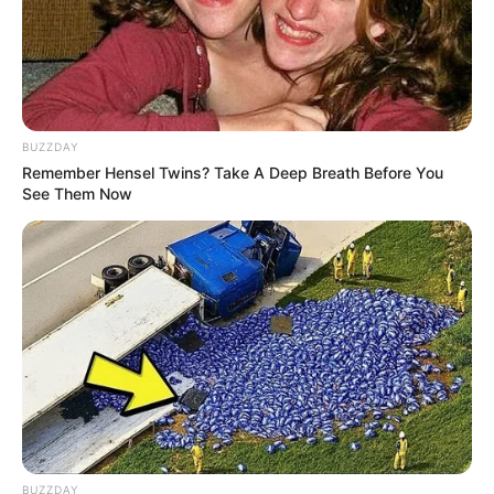
(foto: hellothalita)
5. Bernuansa hijau dengan memadukan celana motif,
atasan polos dan hiasan
pada pinggang. Pakai
knot
kalung panjang agar penampilan makin
hippie
BUZZDAY
Remember Hensel Twins? Take A Deep Breath Before You
See Them Now
BUZZDAY