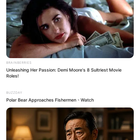
(foto: instagram/martinpraja)
10. Bersama sang istri pun tetap kocak ya
BRAINBERRIES
Unleashing Her Passion: Demi Moore's 8 Sultriest Movie
Roles!
BUZZDAY
Polar Bear Approaches Fishermen - Watch