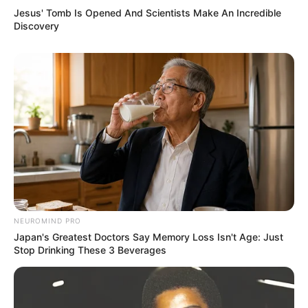
Ambyar! 10 Kalimat Baper
Jesus' Tomb Is Opened And Scientists Make An Incredible
Pakai Bahasa Jawa Ini Bikin
Discovery
Galau Abis
Fail! 10 Potret Makanan Gagal
Dimasak yang Bikin Kamu
Nggak Selera
NEUROMIND PRO
Japan's Greatest Doctors Say Memory Loss Isn't Age: Just
Stop Drinking These 3 Beverages