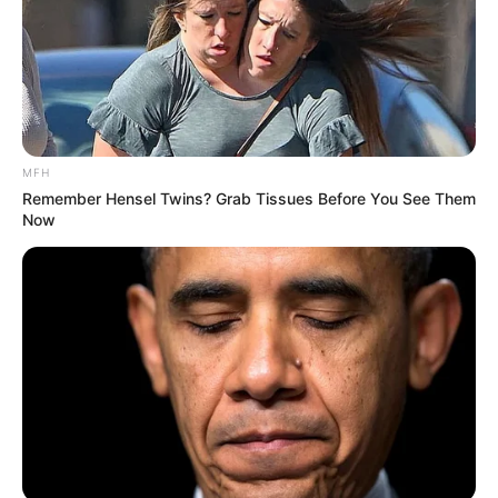
Jerry Andrean
Ade Koerniawan
MFH
Remember Hensel Twins? Grab Tissues Before You See Them
Now
Yulita Masterchef
Devina Hermawan
Indonesia
Lord Adi