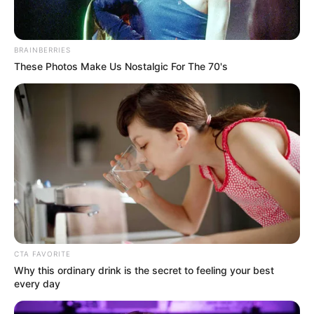
5. Lelaki muda ini juga pernah menjadi juru masak
Singapura dan Thailand
BRAINBERRIES
These Photos Make Us Nostalgic For The 70's
CTA FAVORITE
Why this ordinary drink is the secret to feeling your best
every day