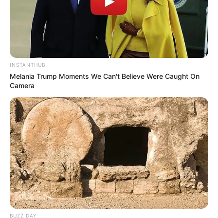
Membawa Barang Belanjaan
Versi Warga Thailand
INSTANTHUB
Melania Trump Moments We Can't Believe Were Caught On
Camera
Langka Banget! 10 Pose Lucu
Katak yang Bikin Ketawa
Gemes
BUZZ DAY