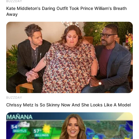
BUZZDAY
Kate Middleton's Daring Outfit Took Prince William's Breath
Away
BUZZDAY
Chrissy Metz Is So Skinny Now And She Looks Like A Model