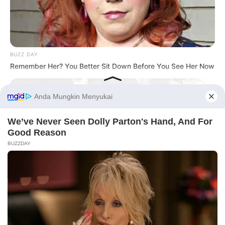
10 Desain Kanopi Tempat
Tidur, Serasa Beristirahat di
Kamar Raja
BUZZ DAY
Remember Her? You Better Sit Down Before You See Her Now
Before You Go
Tampil Lebih Modern, 7 Potret
Hasil Renovasi Rumah Berusia
90 Tahun
BUZZDAY
Bear Approaches Cat: What Happens Next Is Pure Magic