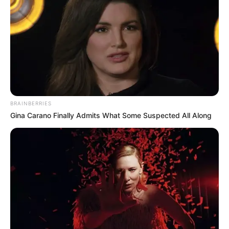
BRAINBERRIES
Gina Carano Finally Admits What Some Suspected All Along
(foto: instagram/martinpraja)
9. Di Instagramnya ia kerap membagikan style
busana pria yang fashionable abis