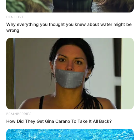
CTA LOVE
Why everything you thought you knew about water might be
wrong
(foto: instagram/martinpraja)
4. Untuk mendukung bakatnya tersebut, ia menuntut
pendidikan masak di At-Sunrice Global Chef
Academy Singapura
BRAINBERRIES
How Did They Get Gina Carano To Take It All Back?