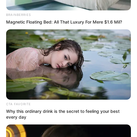
BRAINBERRIES
Magnetic Floating Bed: All That Luxury For Mere $1.6 Mil?
(foto: instagram/martinpraja)
8. Chef Martin Praja tak hanya jago masak lho, tapi
juga pandai padu padan outfit
CTA FAVORITE
Why this ordinary drink is the secret to feeling your best
every day