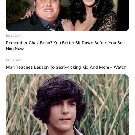
BUZZDAY
Remember Chaz Bono? You Better Sit Down Before You See
Him Now
1. Chef yang berasal dari Bogor ini sudah menggeluti
BUZZDAY
dunia kuliner saat masih remaja
Man Teaches Lesson To Seat-Kicking Kid And Mom – Watch!
Mute