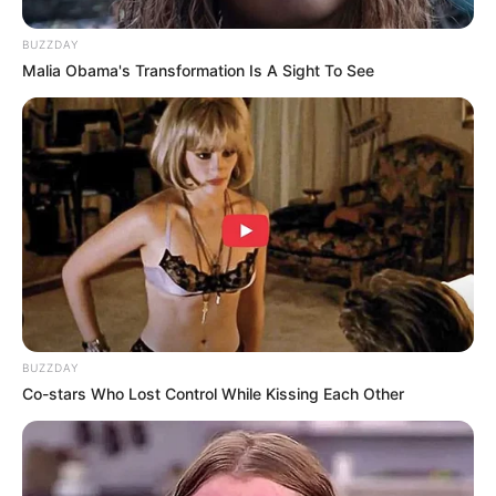
BUZZDAY
Malia Obama's Transformation Is A Sight To See
(foto: instagram/martinpraja)
3. Selain itu, ia juga mewarisi bakat ibunya yang
sama-sama jago menghidangkan makanan
BUZZDAY
Co-stars Who Lost Control While Kissing Each Other