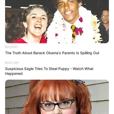
10 Pose Manekin Anti
Mainstream yang Konyol
Banget
BUZZDAY
The Truth About Barack Obama's Parents Is Spilling Out
8 Kata Lucu Seputar Malam
BUZZ DAY
Minggu ala Jomblo yang Bikin
Suspicious Eagle Tries To Steal Puppy - Watch What
Happened
Ngenes