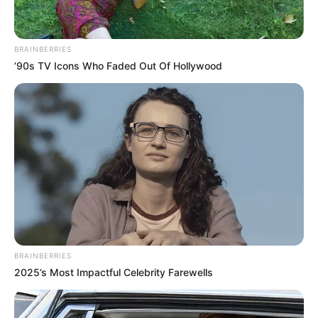
BRAINBERRIES
’90s TV Icons Who Faded Out Of Hollywood
BRAINBERRIES
(foto: instagram/martinpraja)
2025’s Most Impactful Celebrity Farewells
7. Hingga ia didapuk sebagai host dan chef di acara