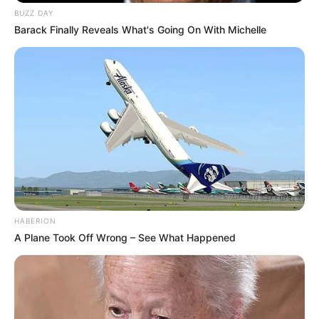
BUZZ DAY
Barack Finally Reveals What's Going On With Michelle
Chef Edwin Lau
HABERION
A Plane Took Off Wrong – See What Happened