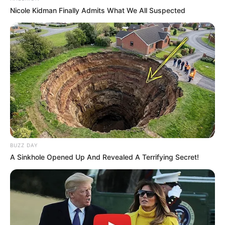
Merinding
Nicole Kidman Finally Admits What We All Suspected
Bikin Ngakak, 10 Potret
Cosplay Murah Pakai Bahan
Seadanya
BUZZ DAY
A Sinkhole Opened Up And Revealed A Terrifying Secret!
Anti Mainstream, 10 Cara