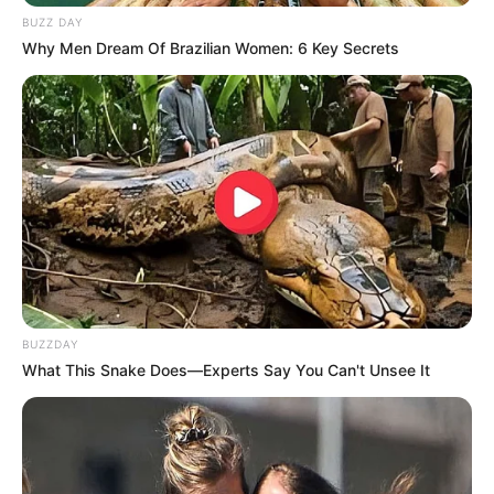
BUZZ DAY
Why Men Dream Of Brazilian Women: 6 Key Secrets
BUZZDAY
LIHAT ARTIKEL LAINNYA
What This Snake Does—Experts Say You Can't Unsee It