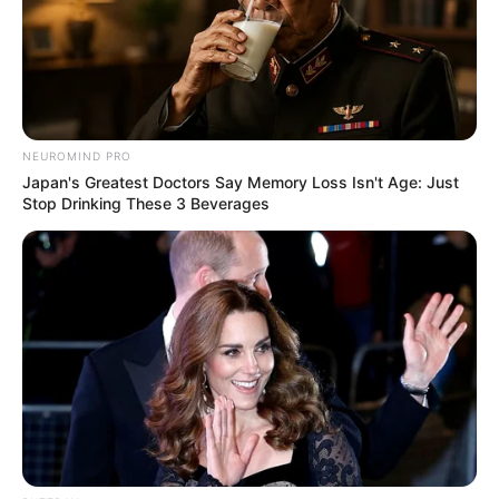
NEUROMIND PRO
Japan's Greatest Doctors Say Memory Loss Isn't Age: Just
Stop Drinking These 3 Beverages
(foto: instagram/martinpraja)
Baca juga:
Ini Beda Penampilan 8 Pemain Meteor Garden
Dulu dan Sekarang
Itulah beberapa potret Chef Martin Natadipraja yang keren nan
kece. Dari makanan luar sampai makanan nusantara, ia bisa
membuat hidangannya yang bikin ngiler lho!
TAGS
CHEF
MARTIN NATADIPRAJA