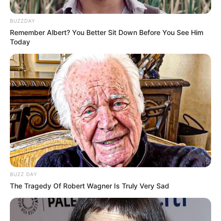
BUZZDAY
Remember Albert? You Better Sit Down Before You See Him
Today
(foto: instagram/martinpraja)
BUZZ DAY
The Tragedy Of Robert Wagner Is Truly Very Sad
2. Kecintaannya terhadap memasak terinspirasi dari
Chef Jamie Oliver