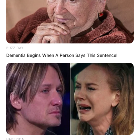
BUZZ DAY
Dementia Begins When A Person Says This Sentence!
Serem! 9 Chat Ojek Online &
Pelanggan Ini Bikin Auto
HABERION