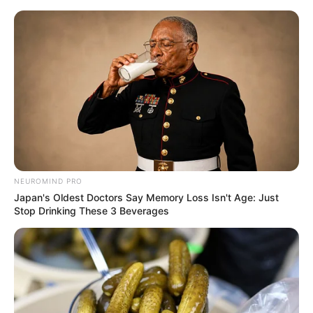
HOME
INSPIRASI
STYLE
FILM &
NGAKAK
QUOTES
HYPE
MORE
SERIES
NEUROMIND PRO
Japan's Oldest Doctors Say Memory Loss Isn't Age: Just
Stop Drinking These 3 Beverages