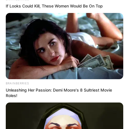
If Looks Could Kill, These Women Would Be On Top
(foto: shelterness)
3. Area tangga jadi gak monoton lagi dengan adanya
ornamen bebatuan serta kaca sebagai dekorasi
tambahan
BRAINBERRIES
Unleashing Her Passion: Demi Moore's 8 Sultriest Movie
Roles!