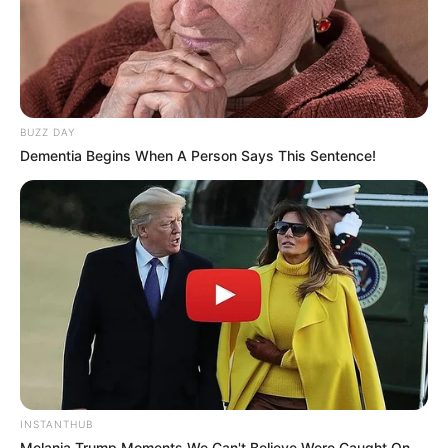
BUZZ DAY
Dementia Begins When A Person Says This Sentence!
LIHAT ARTIKEL LAINNYA
INSTANTHUB
Melania Trump Moments We Can't Believe Were Caught On