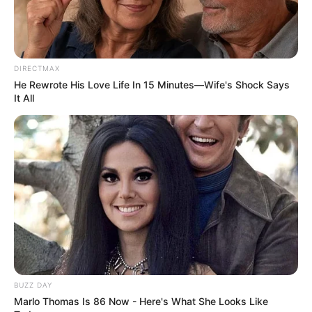
10. Jika batu kecil terasa kurang, bebatuan besar bisa
memberikan perspektif lain untuk meningkatkan
dekorasi dapur
DIRECTMAX
He Rewrote His Love Life In 15 Minutes—Wife's Shock Says
It All
BUZZ DAY
Marlo Thomas Is 86 Now - Here's What She Looks Like