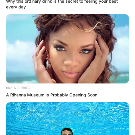
Why this ordinary drink is the secret to feeling your best
every day
BRAINBERRIES
(foto: shelterness)
A Rihanna Museum Is Probably Opening Soon
2. Tak hanya makan, bisa juga merasakan mandi
dengan
dikelilingi berbagai macam bebatuan
shower
di kamar mandi