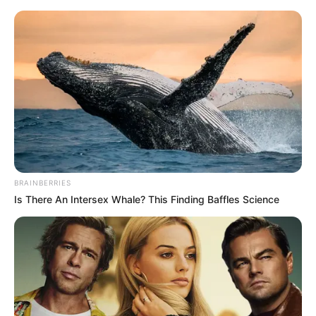
HOME
INSPIRASI
STYLE
FILM &
NGAKAK
QUOTES
HYPE
MORE
SERIES
BRAINBERRIES
Is There An Intersex Whale? This Finding Baffles Science