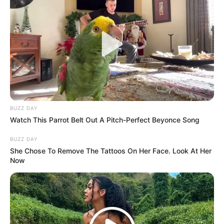
BUZZ DAY
(foto: shelterness)
Watch This Parrot Belt Out A Pitch-Perfect Beyonce Song
8. Untuk yang suka masak di dapur juga jangan
BUZZ DAY
khawatir deh, unsur bebatuan pas juga kan
She Chose To Remove The Tattoos On Her Face. Look At Her
Now
disandingkan dengan peralatan masak modern