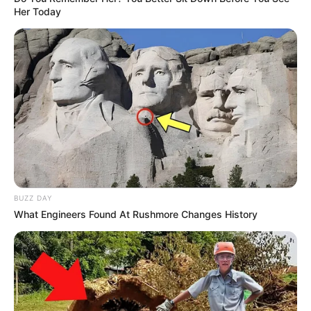
Her Today
BUZZ DAY
What Engineers Found At Rushmore Changes History