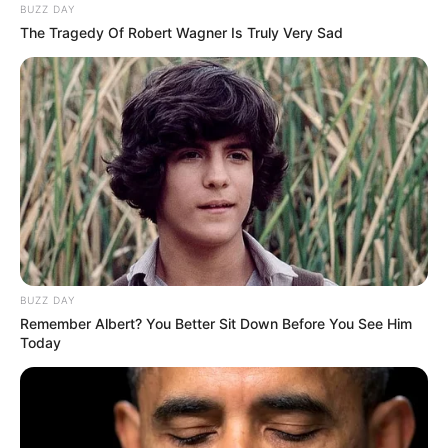
BUZZ DAY
The Tragedy Of Robert Wagner Is Truly Very Sad
(foto: shelterness)
5. Pasti nyaman banget deh bisa berendam di kamar
mandi dengan desain yang alami ini. Tampak
nyaman, tapi hati-hati ketiduran ya
BUZZ DAY
Remember Albert? You Better Sit Down Before You See Him
Today