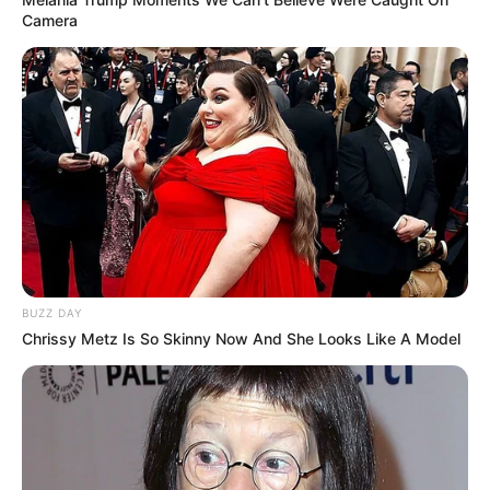
Camera
9 Desain Detail Barang
Manfaatkan Ruang
Sangat Membantu, Jadi
Kosong, 10 Desain
Lebih Mudah Deh
Tangga Minimalis yang
Multifungsi
BUZZ DAY
Chrissy Metz Is So Skinny Now And She Looks Like A Model
10 Inspirasi Desain
Ini 10 Ide Desain Kanopi
Undangan Minimalis,
Minimalis yang Sederhana