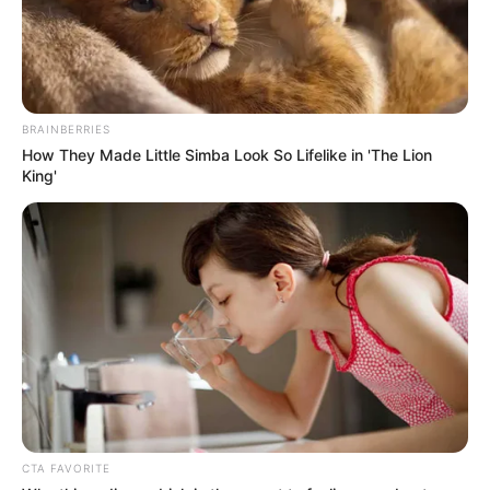
1. Berasa makan malam di luar rumah dengan
jendela atap, pohon tinggi serta unsur bebatuan yang
Mute
mempertegas unsur alami
BRAINBERRIES
How They Made Little Simba Look So Lifelike in 'The Lion
King'
CTA FAVORITE