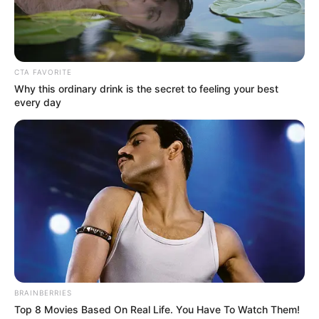
Dinding Batu untuk Berbagai
Ruangan
Penulis:
mira
|
15 Juli 2022
CTA FAVORITE
Why this ordinary drink is the secret to feeling your best
every day
Saat memilih untuk membangun atau merenovasi rumah, tentu
ingin membuat rumah senyaman mungkin. Salah satu caranya
adalah menyematkan unsur alami dari alam sebagai salah satu
bagian di dalam rumah.
Seperti menggunakan material batu untuk dipasang di dinding
ruang tamu, kamar, kamar mandi, dan sebagainya.
Material batu ini bisa memberikan dekorasi rumah tampak alami
dan elegan secara bersamaan. Batu juga cocok disandingkan
BRAINBERRIES
dengan konsep rumah minimalis,
rustic
hingga tradisional untuk
Top 8 Movies Based On Real Life. You Have To Watch Them!