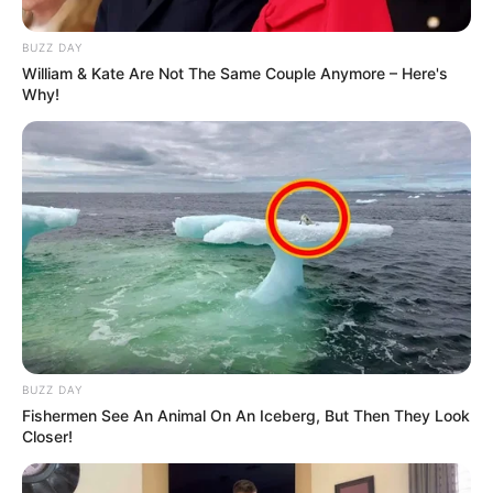
unsur alami
BUZZ DAY
William & Kate Are Not The Same Couple Anymore – Here's
Why!
BUZZ DAY
Fishermen See An Animal On An Iceberg, But Then They Look
Closer!