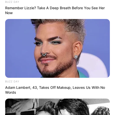
BUZZ DAY
(foto: shelterness)
Remember Lizzie? Take A Deep Breath Before You See Her
Now
6. Berkumpul dengan keluarga akan semakin intim,
desain bebatuan memang cocok banget disandingkan
dengan perapian
BUZZ DAY
Adam Lambert, 43, Takes Off Makeup, Leaves Us With No
Words