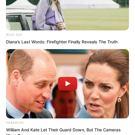
dengan keinginan dan kecocokan di rumah.
TAGS
DESAIN
DINDING BATU
BUZZ DAY
Diana’s Last Words: Firefighter Finally Reveals The Truth
HABERION
William And Kate Let Their Guard Down, But The Cameras