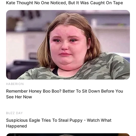
Kate Thought No One Noticed, But It Was Caught On Tape
(foto: shelterness)
9. Dinding seperti ini cocok banget jika disandingkan
dengan unsur alami lainnya seperti kayu dan juga
tumbuhan dalam vas
HABERION
Remember Honey Boo Boo? Better To Sit Down Before You
See Her Now
BUZZ DAY
Suspicious Eagle Tries To Steal Puppy - Watch What
Happened