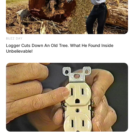
BUZZ DAY
Logger Cuts Down An Old Tree. What He Found Inside
Unbelievable!
Serem! 9 Chat Ojek Online &
Pelanggan Ini Bikin Auto
Merinding