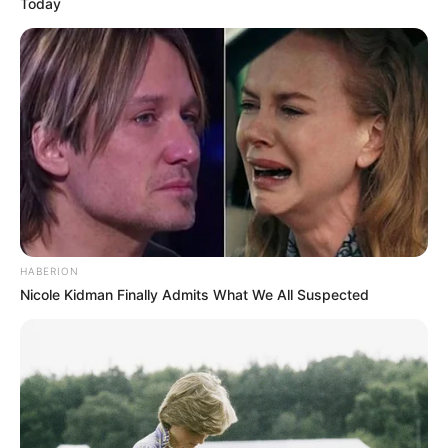
Today
HABERION
Nicole Kidman Finally Admits What We All Suspected
(foto: shelterness)
Baca juga:
Kreatif, 10 Inspirasi Dekorasi Rumah dengan
Menggunakan Toples
Banyak sekali jenis batu yang bisa digunakan untuk mendekorasi
ruangan. Kamu bisa memilih desain dinding batu yang sesuai