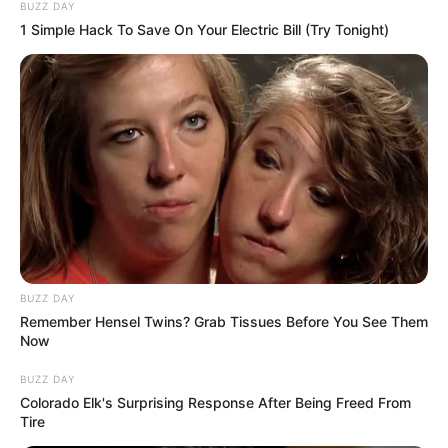
BUZZ DAY
1 Simple Hack To Save On Your Electric Bill (Try Tonight)
Bikin Ngakak, 10 Potret
Cosplay Murah Pakai Bahan
Seadanya
Anti Mainstream, 10 Cara
Membawa Barang Belanjaan
BUZZ DAY
Versi Warga Thailand
Remember Hensel Twins? Grab Tissues Before You See Them
Now
BUZZ DAY
Colorado Elk's Surprising Response After Being Freed From
Tire