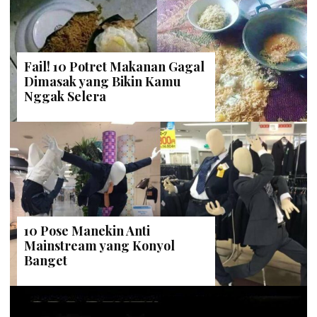
Fail! 10 Potret Makanan Gagal
Dimasak yang Bikin Kamu
Nggak Selera
10 Pose Manekin Anti
Mainstream yang Konyol
Banget