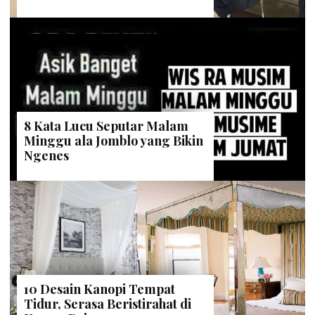
8 Kata Lucu Seputar Malam
Minggu ala Jomblo yang Bikin
Ngenes
10 Desain Kanopi Tempat
Tidur, Serasa Beristirahat di