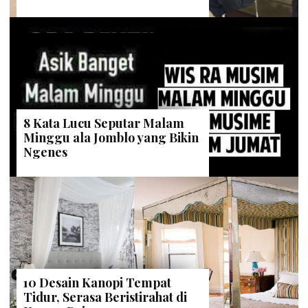
8 Kata Lucu Seputar Malam
Minggu ala Jomblo yang Bikin
Ngenes
10 Desain Kanopi Tempat
Tidur, Serasa Beristirahat di