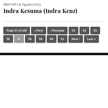
MENTARI
| 31 Agustus 2023
Indra Kesuma (Indra Kenz)
Page 57 of 109
« First
‹ Previous
53
54
55
56
57
58
59
60
61
Next ›
Last »