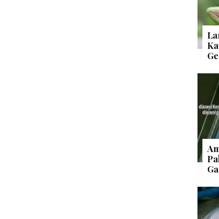
La
Ka
Ge
Am
Pa
Ga