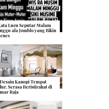
Kata Lucu Seputar Malam
nggu ala Jomblo yang Bikin
enes
 Desain Kanopi Tempat
dur, Serasa Beristirahat di
mar Raja