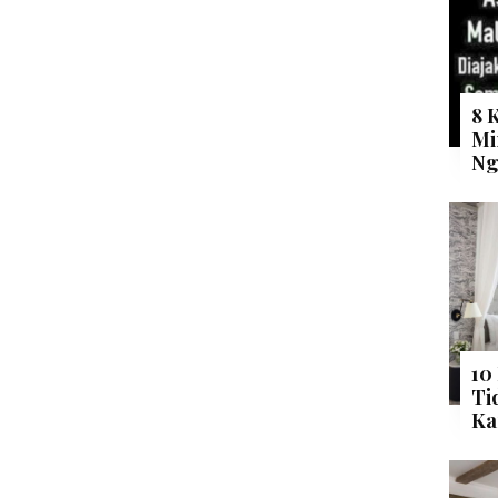
8 
Mi
Ng
10
Ti
Ka