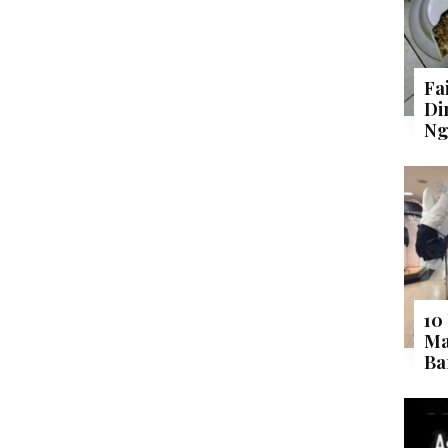
Fa
Di
Ng
10
Ma
Ba