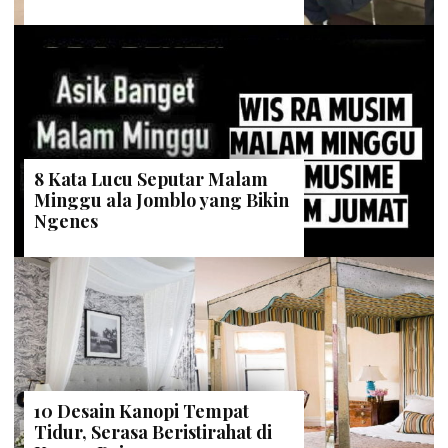
8 Kata Lucu Seputar Malam
Minggu ala Jomblo yang Bikin
Ngenes
10 Desain Kanopi Tempat
Tidur, Serasa Beristirahat di