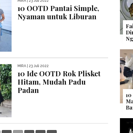
MIRA
| 23 Juli 2022
10 OOTD Pantai Simple,
Nyaman untuk Liburan
Fa
Di
Ng
MIRA
| 23 Juli 2022
10 Ide OOTD Rok Plisket
Hitam, Mudah Padu
Padan
10
Ma
Ba