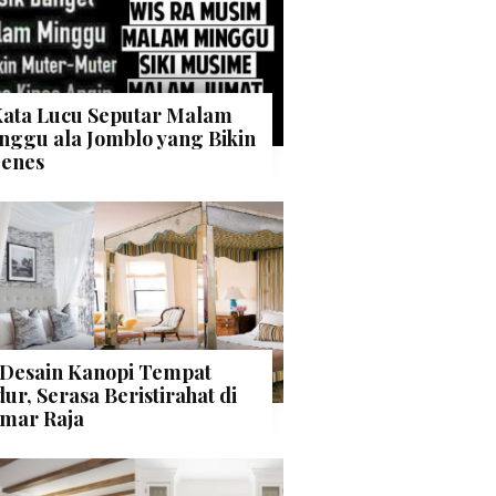
Kata Lucu Seputar Malam
nggu ala Jomblo yang Bikin
enes
 Desain Kanopi Tempat
dur, Serasa Beristirahat di
mar Raja