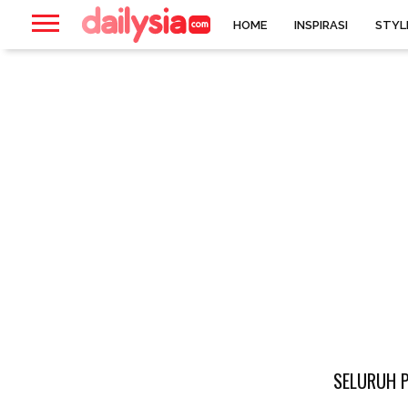
HOME
INSPIRASI
STYL
SELURUH P