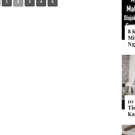
1
2
3
4
5
8 
Mi
Ng
10
Ti
Ka