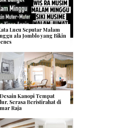
Kata Lucu Seputar Malam
nggu ala Jomblo yang Bikin
enes
 Desain Kanopi Tempat
dur, Serasa Beristirahat di
mar Raja