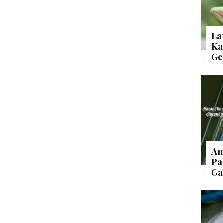
La
Ka
Ge
Am
Pa
Ga