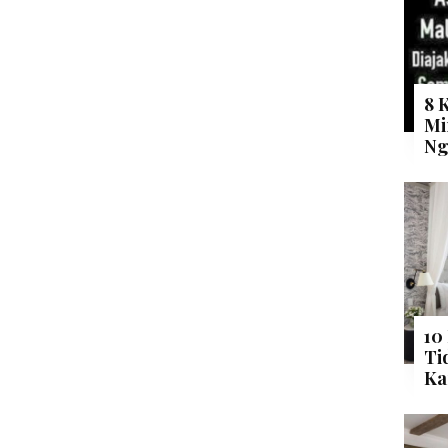
8 
Mi
Ng
10
Ti
Ka