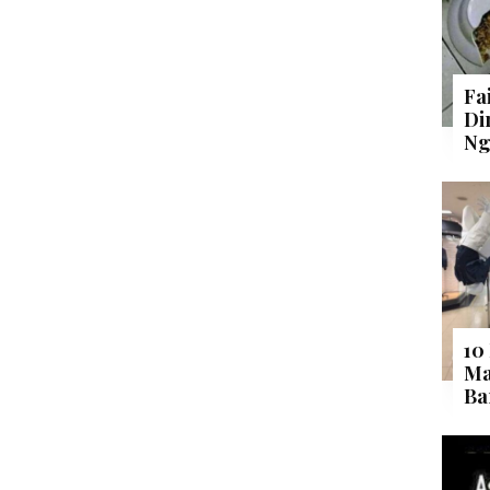
Fa
Di
Ng
10
Ma
Ba