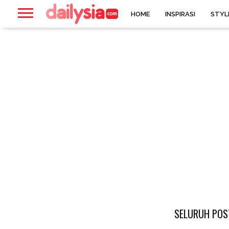
HOME
INSPIRASI
STYL
SELURUH POST