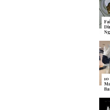
Fa
Di
Ng
10
Ma
Ba