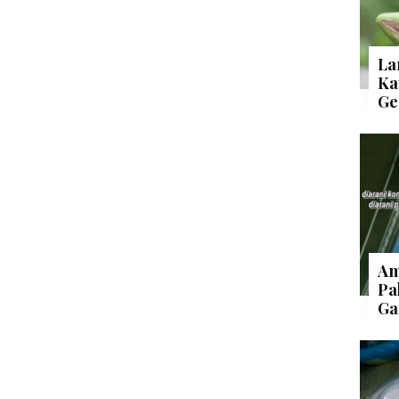
La
Ka
Ge
Am
Pa
Ga