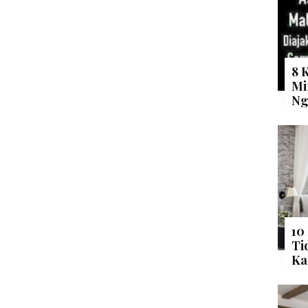
8 
Mi
Ng
10
Ti
Ka