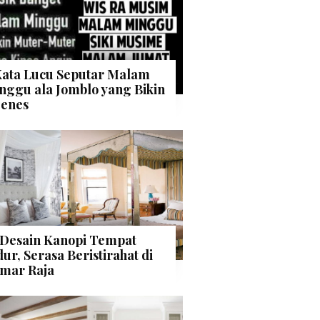
Kata Lucu Seputar Malam
nggu ala Jomblo yang Bikin
enes
 Desain Kanopi Tempat
dur, Serasa Beristirahat di
mar Raja