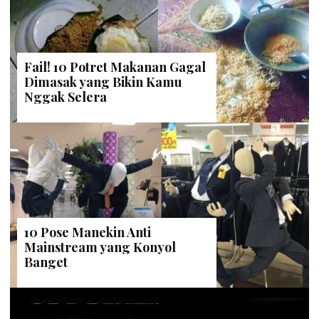
Fail! 10 Potret Makanan Gagal
Dimasak yang Bikin Kamu
Nggak Selera
10 Pose Manekin Anti
Mainstream yang Konyol
Banget