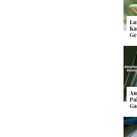
La
Ka
Ge
Am
Pa
Ga