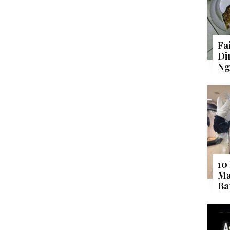
Fa
Di
Ng
10
Ma
Ba