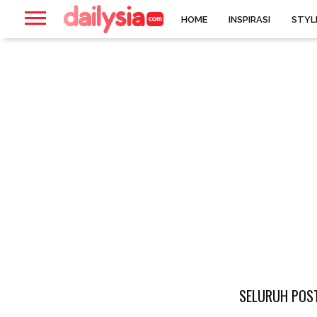
HOME
INSPIRASI
STYL
SELURUH POST