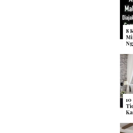
8 
Mi
Ng
10
Ti
Ka