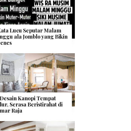
Kata Lucu Seputar Malam
nggu ala Jomblo yang Bikin
enes
 Desain Kanopi Tempat
dur, Serasa Beristirahat di
mar Raja