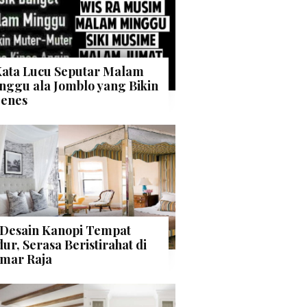
Kata Lucu Seputar Malam
nggu ala Jomblo yang Bikin
enes
 Desain Kanopi Tempat
dur, Serasa Beristirahat di
mar Raja