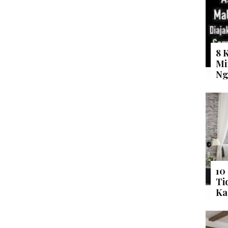
8 
Mi
Ng
10
Ti
Ka