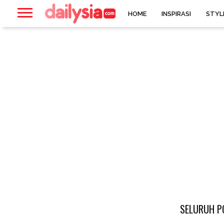
HOME
INSPIRASI
STYL
SELURUH P