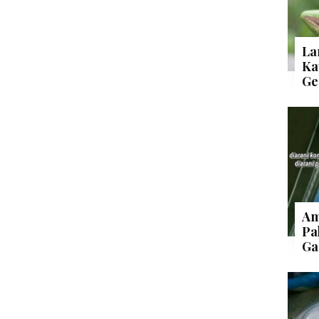
La
Ka
Ge
Am
Pa
Ga