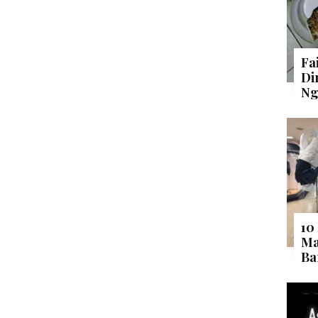
Fa
Di
Ng
10
Ma
Ba