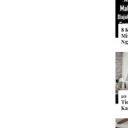
8 
Mi
Ng
10
Ti
Ka