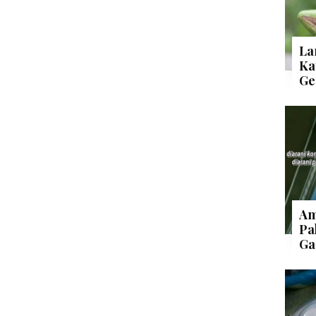
La
Ka
Ge
Am
Pa
Ga