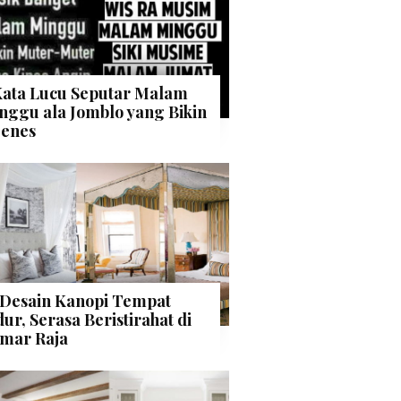
Kata Lucu Seputar Malam
nggu ala Jomblo yang Bikin
enes
 Desain Kanopi Tempat
dur, Serasa Beristirahat di
mar Raja