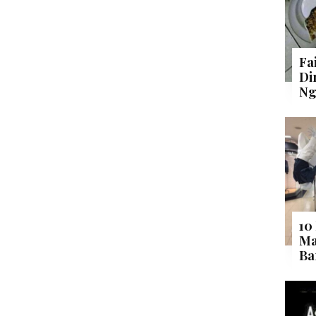
Fa
Di
Ng
10
Ma
Ba