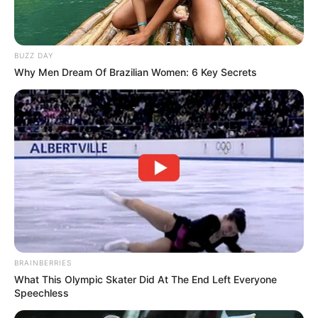
(foto: istockphoto)
BUZZ DAY
Why Men Dream Of Brazilian Women: 6 Key Secrets
Baca selengkapnya
arrow_forward_ios
Bagi kamu yang memang berniat untuk memelihara hewan lucu
BRAINBERRIES
dan menggemaskan ini, pastikan bahwa niatmu cukup serius
Mute
What This Olympic Skater Did At The End Left Everyone
untuk merawat mereka sampai mati.
Speechless