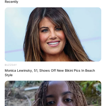
Recently
sebaiknya makanan yang mengandung protein, mineral dan
vitamin yang cukup.
Ciri khas yang perlu diperhatikan
BUZZDAY
Monica Lewinsky, 51, Shows Off New Bikini Pics In Beach
Style
(foto: pixabay/andyround62)