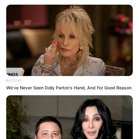
HOME
INSPIRASI
STYLE
FILM &
NGAKAK
QUOTES
HYPE
MORE
SERIES
BUZZDAY
We’ve Never Seen Dolly Parton's Hand, And For Good Reason