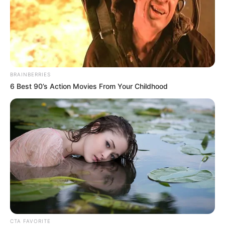
Demikianlah sederet fakta unik dan cara memelihara sugar glider.
Jika kamu memang berniat untuk memelihara hewan mungil ini,
ada baiknya kamu mempelajari lebih dalam tentang cara
merawatnya.
Usahakan untuk selalu mengajaknya bermain, sebab hewan lucu
BRAINBERRIES
tersebut sangat suka bermain bersama.
6 Best 90’s Action Movies From Your Childhood
Dengan sering diajak berinteraksi, maka akan lebih mudah terjalin
ikatan alias bonding sehingga sugar glider peliharaanmu menjadi
dekat dan jinak.
TAGS
HEWAN LUCU
POSSUM LAYANG
SUGAR GLIDER
CTA FAVORITE