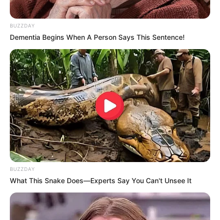
5. Bisa melompat
BUZZDAY
Dementia Begins When A Person Says This Sentence!
(foto: istockphoto)
BUZZDAY
What This Snake Does—Experts Say You Can't Unsee It