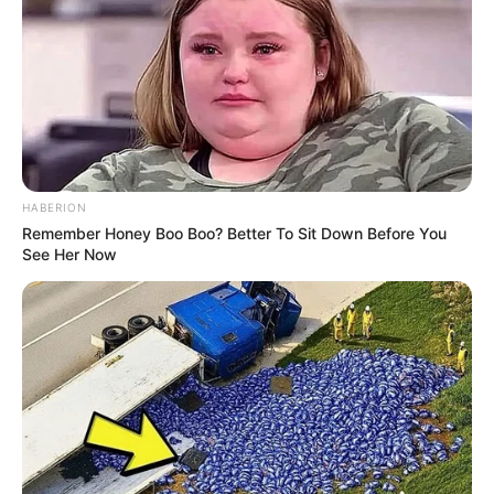
HABERION
Remember Honey Boo Boo? Better To Sit Down Before You
See Her Now
Selain bisa terbang, sugar glider juga bisa melompat. Hewan
mungil ini mampu melompat hingga sejauh 50 m.
Hewan ini melompat dengan cara menggerakkan kaki depan,
sementara kaki belakang membentang seperti ingin terbang.