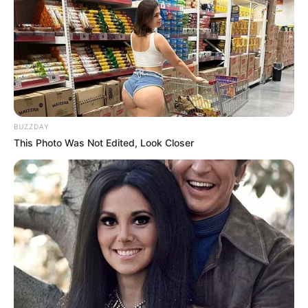
BUZZDAY
This Photo Was Not Edited, Look Closer
(foto: istockphoto)
Sebelum berniat untuk memelihara sugar glider, ada baiknya jika
kamu mempelajari karakteristik mereka terlebih dahulu.
Sebab, hewan ini membutuhkan waktu untuk beradaptasi di
tempat tinggalnya yang baru. Sehingga, jika kamu tidak mengerti
dengan karakternya, maka mereka akan cepat mati.