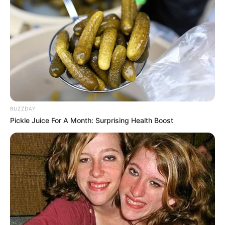
tinggi agar sugar glider leluasa memanjat. Pastikan meletakkan
kandang di tempat yang aman.
Hindari dari tempat yang terkena paparan sinar matahari langsung
dan pisahkan dari kandang hewan peliharaan lainnya seperti
kandang anjing ataupun kucing.
3. Memeriksa secara rutin
BUZZDAY
Pickle Juice For A Month: Surprising Health Boost