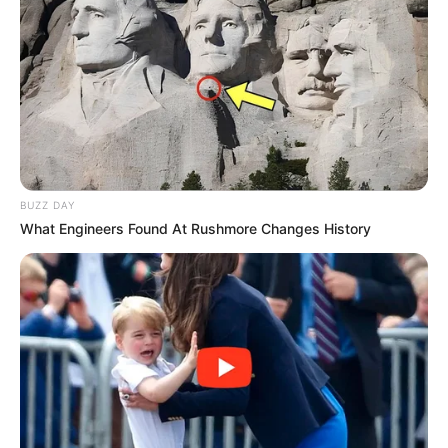
(foto: istockphoto)
Fakta unik yang terakhir adalah mereka merupakan hewan
nokturnal sama seperti kelelawar.
Dimaksud sebagai hewan nokturnal sebab aktif pada malam hari
BUZZ DAY
dan tidur di siang hari.
What Engineers Found At Rushmore Changes History
Saat malam tiba, ia akan mencari makanan. Namun saat siang,
mereka akan menghabiskan waktu untuk tidur.
Matanya yang besar membuat mereka lebih mudah melihat ke
segala arah dengan jelas. Sementara telinganya yang lebar mampu
membantunya mendengar mangsa dengan cepat.
Akan tetapi, sugar glider bersikap sebagai hewan nokturnal hanya
saat berada di habitatnya saja. Sedangkan saat dipelihara di rumah,