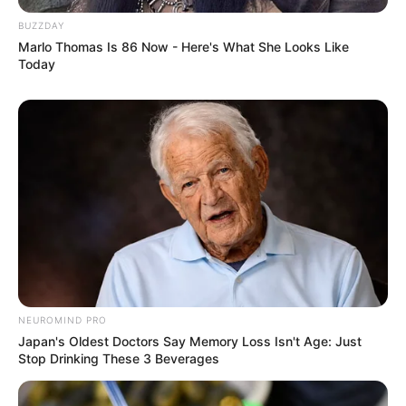
2. Menyiapkan kandang yang nyaman
BUZZDAY
Marlo Thomas Is 86 Now - Here's What She Looks Like
Today
(foto: istockphoto)
Sugar merupakan hewan yang aktif dan suka bergerak bebas
NEUROMIND PRO
terutama memanjat. Oleh sebab itu, siapkanlah kandang yang
Japan's Oldest Doctors Say Memory Loss Isn't Age: Just
Stop Drinking These 3 Beverages
ukurannya tidak terlalu kecil agar mereka leluasa saat bermain.
Jangan lupa untuk membuat tutup kandang dari jeruji yang cukup