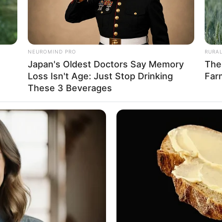
NEUROMIND PRO
RURA
Ta
Japan's Oldest Doctors Say Memory
The
Ha
Loss Isn't Age: Just Stop Drinking
Far
90
These 3 Beverages