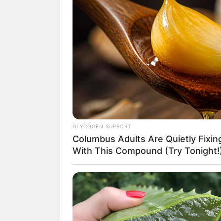
GLYCOGEN SUPPORT
(
Columbus Adults Are Quietly Fixi
With This Compound (Try Tonight!
2. Atau bisa juga menggunakan g
untuk dekorasi
vintage