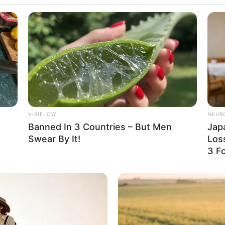
nspirasi Pot Gantung
VIRIFLOW
NEUR
Banned In 3 Countries – But Men
Jap
si di Dalam
Se
Swear By It!
Los
Pe
3 F
Me
WHATSAPP
TELEGRAM
LINE