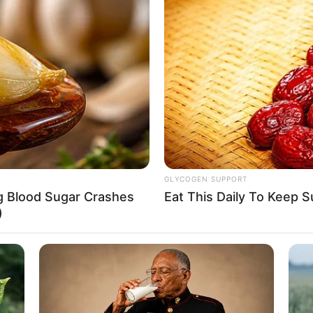
8 
Mi
Ng
GLYCOGEN SUPPORT
foto: simplestylings)
ng Blood Sugar Crashes
Eat This Daily To Keep 
)
elas logam bekas yang tak terpakai, cocok
10
Ti
Ka