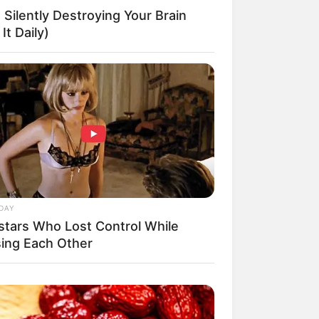
 Silently Destroying Your Brain
It Daily)
il! 10 Potret Makanan Gagal
masak yang Bikin Kamu
gak Selera
DAY
stars Who Lost Control While
 Pose Manekin Anti
instream yang Konyol
sing Each Other
nget