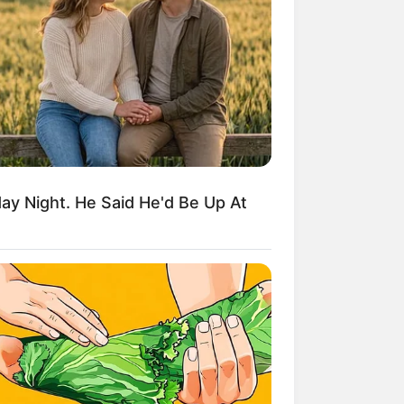
kin Ngakak, 10 Potret
splay Murah Pakai Bahan
adanya
y Night. He Said He'd Be Up At
ti Mainstream, 10 Cara
mbawa Barang Belanjaan
rsi Warga Thailand