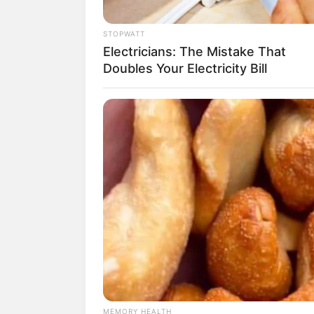
STOPWATT
Electricians: The Mistake That
Doubles Your Electricity Bill
1. Hanya bermodal kaleng bekas
lupa dicat ya agar tampak mena
MEMORY HEALTH