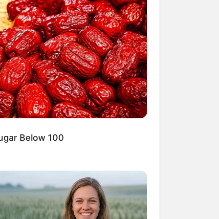
Kata Lucu Seputar Malam
nggu ala Jomblo yang Bikin
enes
Sugar Below 100
 Desain Kanopi Tempat
dur, Serasa Beristirahat di
mar Raja