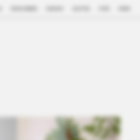
E
FILM & SERIES
NGAKAK
QUOTES
HYPE
MORE