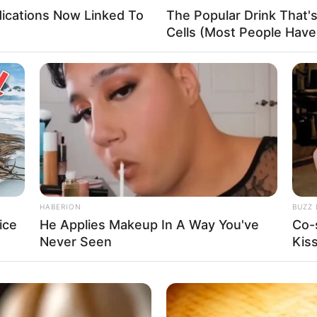
dications Now Linked To
The Popular Drink That's
Cells (Most People Have 
Fa
Di
Ng
HABERION
BUZZ 
ice
He Applies Makeup In A Way You've
Co-
10
Ma
Never Seen
Kis
Ba