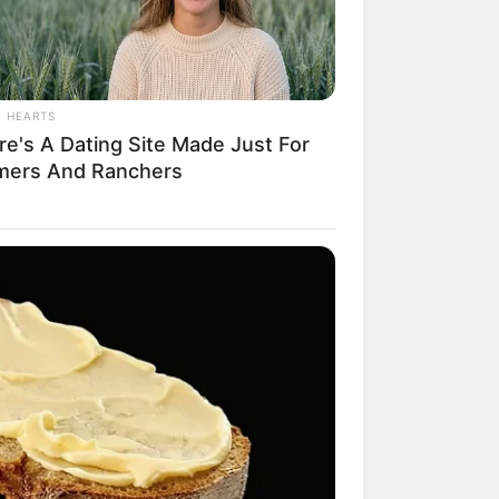
L HEARTS
mpil Lebih Modern, 7 Potret
re's A Dating Site Made Just For
sil Renovasi Rumah Berusia
mers And Ranchers
 Tahun