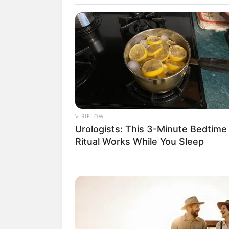
INSPIRASI
Stylish, 10 I
VIRIFLOW
Urologists: This 3-Minute Bedtime
untuk Dekora
Ritual Works While You Sleep
Rumah
Penulis:
mira
|
20 Juli 2022
SHARE
TWEET
SHARE