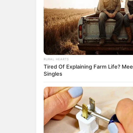
Bercocok tanam kini tak hanya bisa dila
menanam tumbuhan juga bisa dilakukan 
Bahkan tak hanya di rumah, menanam tu
siapapun bisa bercocok tanam, walau ta
Salah satu caranya adalah memakai pot 
memilih pot yang berukuran besar ataupu
RURAL HEARTS
Tired Of Explaining Farm Life? M
Namun jika ingin yang terlihat berbeda, 
Singles
Untungnya bentuk dan material pot gantu
pula yang terbuat dari kaca sehingga be
Baca juga:
Menakjubkan, 10 Fenome