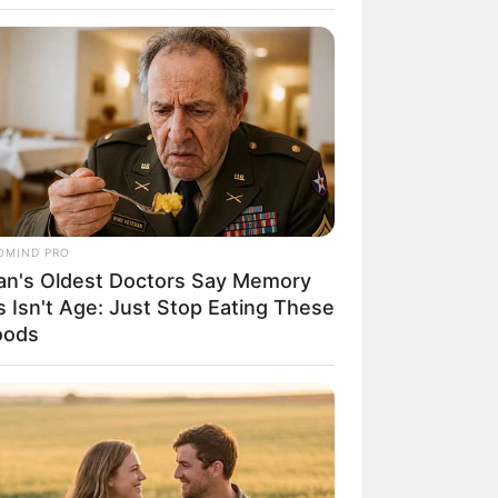
OMIND PRO
an's Oldest Doctors Say Memory
rem! 9 Chat Ojek Online &
s Isn't Age: Just Stop Eating These
langgan Ini Bikin Auto
oods
rinding