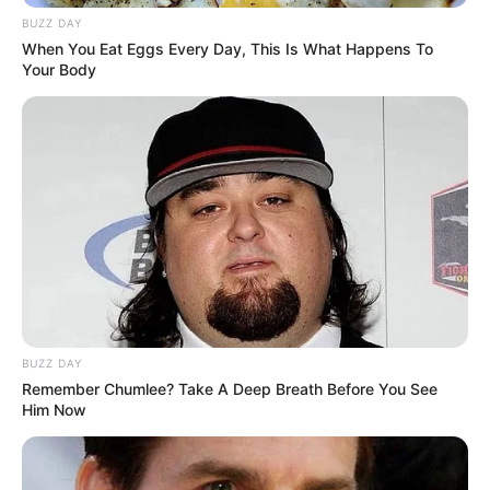
BUZZ DAY
When You Eat Eggs Every Day, This Is What Happens To
Your Body
(foto: tvn)
Sinopsis
Mengisahkan tentang lima orang yang berinvestasi di pasar saham
BUZZ DAY
dan mengambil bagian dalam pertemuan saham yang misterius.
Remember Chumlee? Take A Deep Breath Before You See
Him Now
Ketika bertemu di sana, mereka belajar tentang kehidupan, cinta,
dan persahabatan melalui investasi saham. Yoo Mi Seo akan
segera menikah dan dia baru dalam berinvestasi.