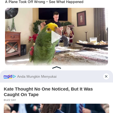
A Plane Took Off Wrong – See What Happened
BUZZ DAY
Watch This Parrot Belt Out A Pitch-Perfect Beyonce Song
Before You Go
PRIVACY POLICY
DISCLAIMER
HUBUNGI KAMI
IKLAN