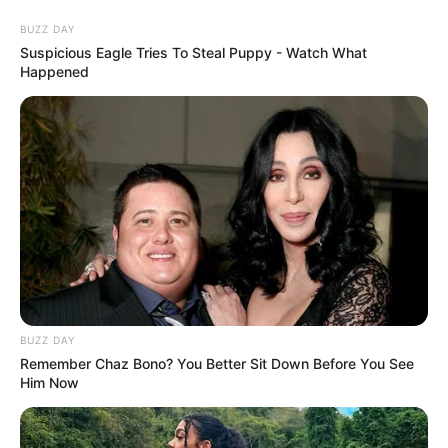
BUZZ DAY
Suspicious Eagle Tries To Steal Puppy - Watch What
Happened
HOME
INSPIRASI
STYLE
FILM &
NGAKAK
QUOTES
HYPE
MORE
SERIES
BUZZ DAY
Remember Chaz Bono? You Better Sit Down Before You See
Him Now