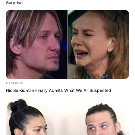
Surprise
10 Pose Manekin Anti
Mainstream yang Konyol
Banget
8 Kata Lucu Seputar Malam
Minggu ala Jomblo yang Bikin
HABERION
Ngenes
Nicole Kidman Finally Admits What We All Suspected