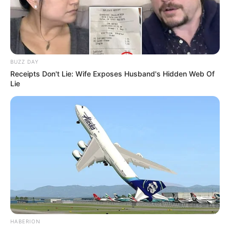
10 Desain Kanopi Tempat
Tidur, Serasa Beristirahat di
Kamar Raja
BUZZ DAY
Receipts Don't Lie: Wife Exposes Husband's Hidden Web Of
Lie
Tampil Lebih Modern, 7 Potret
Hasil Renovasi Rumah Berusia
90 Tahun
HABERION