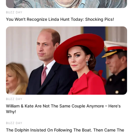
Ambyar! 10 Kalimat Baper
Pakai Bahasa Jawa Ini Bikin
BUZZ DAY
Galau Abis
You Won't Recognize Linda Hunt Today: Shocking Pics!
Fail! 10 Potret Makanan Gagal
Dimasak yang Bikin Kamu
Nggak Selera
BUZZ DAY
William & Kate Are Not The Same Couple Anymore – Here's
Why!
BUZZ DAY
The Dolphin Insisted On Following The Boat. Then Came The