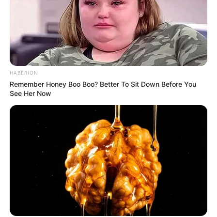
Tastefully Yours
Confidence Queen
HABERION
Remember Honey Boo Boo? Better To Sit Down Before You
See Her Now
Walking On Thin Ice
Tempest