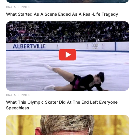
BRAINBERRIES
Detail
What Started As A Scene Ended As A Real-Life Tragedy
Judul: Stock Struck / 개미가 타고 있어요
Judul lain: Ants Are Riding / Ant Is Riding / Gaemiga Tago
Isseoyo
Genre: Drama, Komedi
Negara: Korea Selatan
Sutradara: Choi Ji Yeong
Produser: –
Penulis Naskah: –
BRAINBERRIES
What This Olympic Skater Did At The End Left Everyone
Rumah Produksi: –
Speechless
Channel TV: tvN
Jumlah Episode: 12