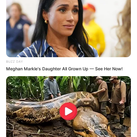
7.8
/10 (1 Votes)
Beri Rating & Review
BUZZ DAY
Meghan Markle's Daughter All Grown Up — See Her Now!
Edit
Stock Struck
merupakan sebuah drama Korea Selatan terbaru yang
resmi tayang di tvN mulai 12 Agustus 2022. Drama ini bisa
disaksikan setiap hari Jumat.
Menyajikan kisah kehidupan yang dibalut dengan komedi, drama
ini dibintangi oleh
Han Ji Eun
yang pernah membintangi
Bad and
Crazy
(2021).