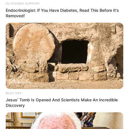
GLYCOGEN SUPPORT
Endocrinologist: If You Have Diabetes, Read This Before It's
My Troublesome Star
Aema
Removed!
1 ULASAN
Ririn
17 Agustus 2022 at 12:12
Penuh komedi!
Cerita
7/10
Pemain
8/10
BUZZ DAY
Akting
7/10
Jesus' Tomb Is Opened And Scientists Make An Incredible
Musik
9/10
Discovery
Balas
ULASAN