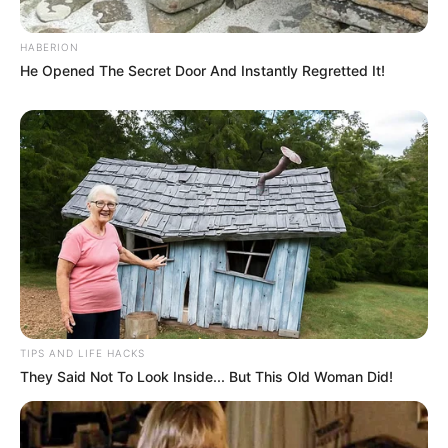
Merinding
HABERION
He Opened The Secret Door And Instantly Regretted It!
Bikin Ngakak, 10 Potret
Cosplay Murah Pakai Bahan
Seadanya
TIPS AND LIFE HACKS
They Said Not To Look Inside... But This Old Woman Did!
Anti Mainstream, 10 Cara