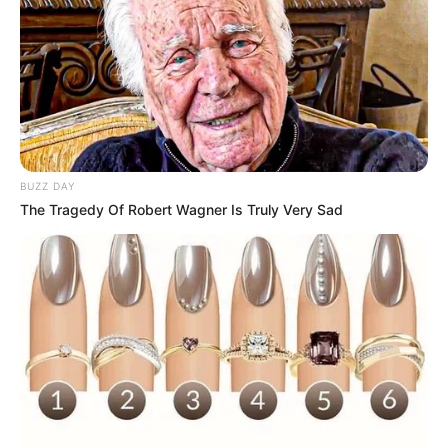
Alamat email Anda tidak akan dipublikasikan.
Ruas yang wajib ditandai
*
BUZZ DAY
The Tragedy Of Robert Wagner Is Truly Very Sad
Rating
Cerita
Pemain
Akting