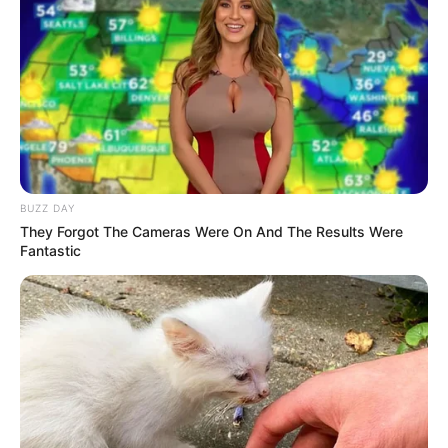
https://youtu.be/d4kraeRSOdo
TAGS
DRAMA KOREA
STOCK STRUCK
BUZZ DAY
They Forgot The Cameras Were On And The Results Were
Fantastic