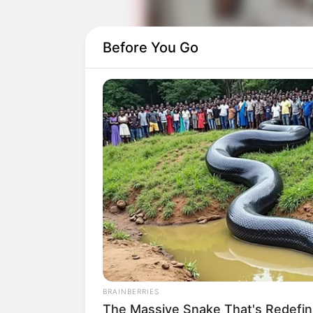
Before You Go
Daftar isi
BRAINBERRIES
The Massive Snake That's Redefin