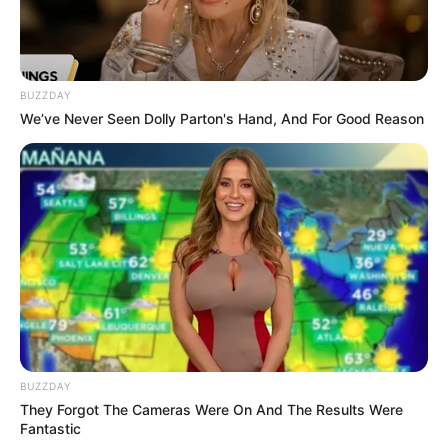
Voice – Diablo
Voice – Ga Eun
Open Your Eyes – BLOO
BUZZDAY
In My Head – Mad Clown
We’ve Never Seen Dolly Parton's Hand, And For Good Reason
WMB (Where’s My Boy) – Unofficialboyy ft Bully Da Ba$tard
Breath – Park Soo Jin ft Young Kay
TRAILER VOICE 3
BUZZDAY
They Forgot The Cameras Were On And The Results Were
Fantastic