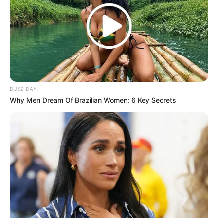
-
/10 (- Votes)
Beri Rating & Review
BUZZ DAY
Why Men Dream Of Brazilian Women: 6 Key Secrets
Edit
Daftar isi
00:00
Play
Play
Mute
PEMERAN UTAMA