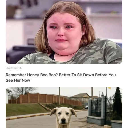
Langka Banget! 10 Pose Lucu
Katak yang Bikin Ketawa
Gemes
HABERION
Remember Honey Boo Boo? Better To Sit Down Before You
See Her Now
Ambyar! 10 Kalimat Baper
Pakai Bahasa Jawa Ini Bikin
Galau Abis