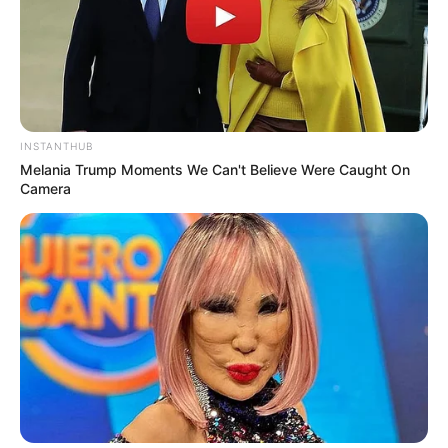
INSTANTHUB
Melania Trump Moments We Can't Believe Were Caught On
Rating
Camera
Cerita
Pemain
Akting
Musik