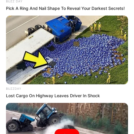
BUZZ DAY
Penampilan khusus
Pick A Ring And Nail Shape To Reveal Your Darkest Secrets!
BUZZDAY
Lost Cargo On Highway Leaves Driver In Shock
Kwon Yool sebagai Bang Je Soo