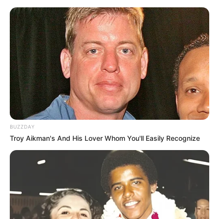
BUZZDAY
Troy Aikman's And His Lover Whom You'll Easily Recognize
Serem! 9 Chat Ojek Online &
Pelanggan Ini Bikin Auto
Merinding