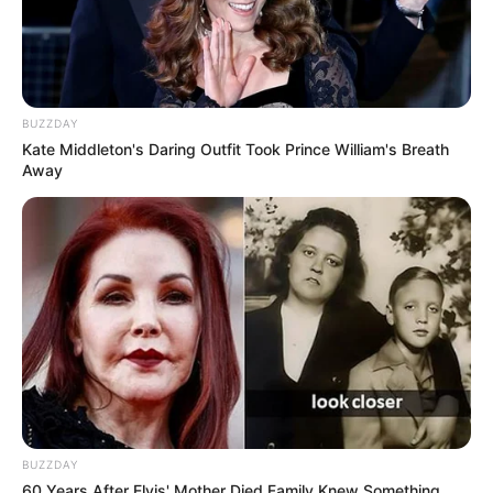
BUZZDAY
Kate Middleton's Daring Outfit Took Prince William's Breath
Away
BUZZDAY
60 Years After Elvis' Mother Died Family Knew Something