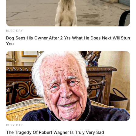
BUZZ DAY
Dog Sees His Owner After 2 Yrs What He Does Next Will Stun
You
Fail! 10 Potret Makanan Gagal
Dimasak yang Bikin Kamu
Nggak Selera
BUZZ DAY
10 Pose Manekin Anti
The Tragedy Of Robert Wagner Is Truly Very Sad
Mainstream yang Konyol