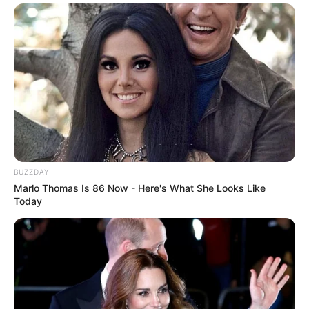
Halaman :
1
2
Sebelumnya
BUZZDAY
TAGS
DRAMA KOREA
VOICE 3
Marlo Thomas Is 86 Now - Here's What She Looks Like
Today