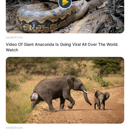
HABERION
Video Of Giant Anaconda Is Going Viral All Over The World.
Watch
LIHAT ARTIKEL LAINNYA
Tastefully Yours
Confidence Queen
HABERION