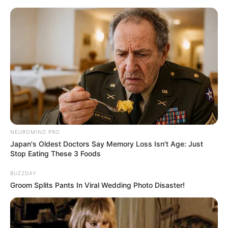
HOME
INSPIRASI
STYLE
FILM &
NGAKAK
QUOTES
HYPE
MORE
SERIES
NEUROMIND PRO
Japan's Oldest Doctors Say Memory Loss Isn't Age: Just
Stop Eating These 3 Foods
BUZZDAY
Groom Splits Pants In Viral Wedding Photo Disaster!