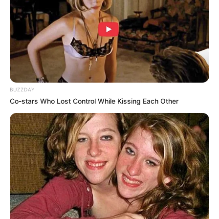
BUZZDAY
Co-stars Who Lost Control While Kissing Each Other