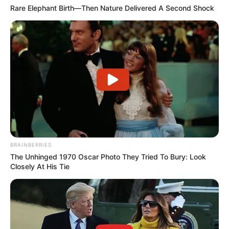
Rare Elephant Birth—Then Nature Delivered A Second Shock
Walking On Thin Ice
Tempest
My Troublesome Star
Aema
BRAINBERRIES
The Unhinged 1970 Oscar Photo They Tried To Bury: Look
Closely At His Tie
ULASAN
Alamat email Anda tidak akan dipublikasikan.
Ruas yang wajib ditandai
*