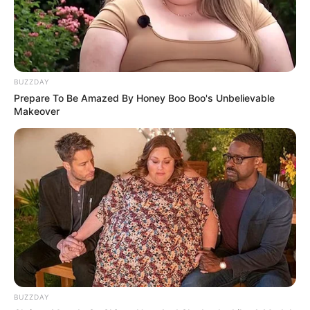
Tidur, Serasa Beristirahat di
Kamar Raja
BUZZDAY
Prepare To Be Amazed By Honey Boo Boo's Unbelievable
Makeover
Tampil Lebih Modern, 7 Potret
Hasil Renovasi Rumah Berusia
90 Tahun
BUZZDAY