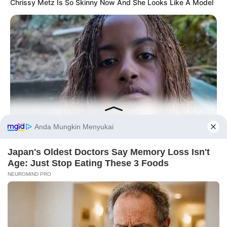
Chrissy Metz Is So Skinny Now And She Looks Like A Model
BUZZDAY
Malia Obama's Transformation Is A Sight To See
Before You Go
PRIVACY POLICY
DISCLAIMER
HUBUNGI KAMI
IKLAN