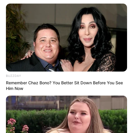
Banget
8 Kata Lucu Seputar Malam
Minggu ala Jomblo yang Bikin
Ngenes
BUZZDAY
Remember Chaz Bono? You Better Sit Down Before You See
Him Now
10 Desain Kanopi Tempat