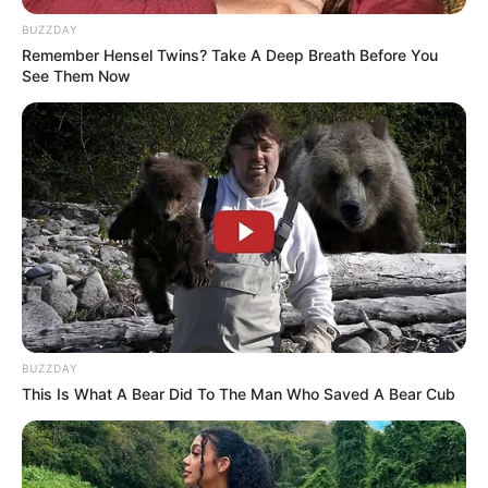
BUZZDAY
Remember Hensel Twins? Take A Deep Breath Before You
See Them Now
BUZZDAY
This Is What A Bear Did To The Man Who Saved A Bear Cub
Voice 3