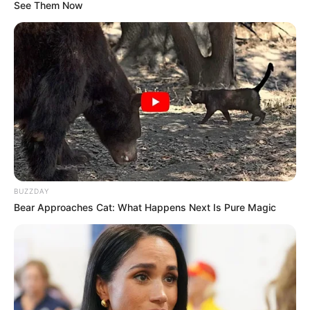
See Them Now
BUZZDAY
Bear Approaches Cat: What Happens Next Is Pure Magic
Times