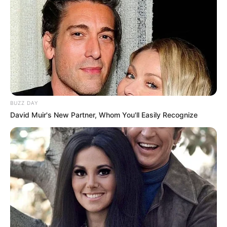
Serem! 9 Chat Ojek Online &
Pelanggan Ini Bikin Auto
Merinding
BUZZ DAY
David Muir's New Partner, Whom You'll Easily Recognize
Bikin Ngakak, 10 Potret
Cosplay Murah Pakai Bahan
Seadanya