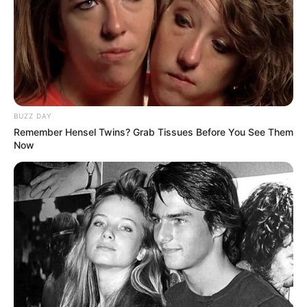
Tastefully Yours
Confidence Queen
BUZZ DAY
Remember Hensel Twins? Grab Tissues Before You See Them
Walking On Thin Ice
Tempest
Now
My Troublesome Star
Aema