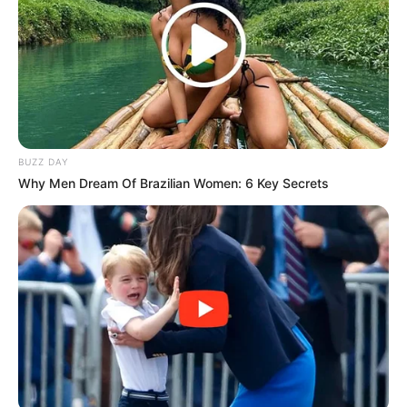
BUZZ DAY
Why Men Dream Of Brazilian Women: 6 Key Secrets
(foto: ocn)
SINOPSIS
TIMES
Drama ini bercerita tentang Lee Jin Woo dan Seo Jung In yang
sama-sama bekerja sebagai wartawan.