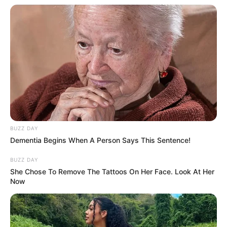
Jadwal Tayang: Sabtu & Minggu pukul 22.30 waktu Korea
atau 20.30 WIB
BUZZ DAY
Dementia Begins When A Person Says This Sentence!
BUZZ DAY
She Chose To Remove The Tattoos On Her Face. Look At Her
Now