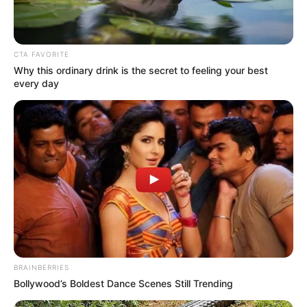
10 Pose Manekin Anti
CTA FAVORITE
Mainstream yang Konyol
Why this ordinary drink is the secret to feeling your best
Banget
every day
8 Kata Lucu Seputar Malam
Minggu ala Jomblo yang Bikin
Ngenes
BRAINBERRIES
Bollywood’s Boldest Dance Scenes Still Trending