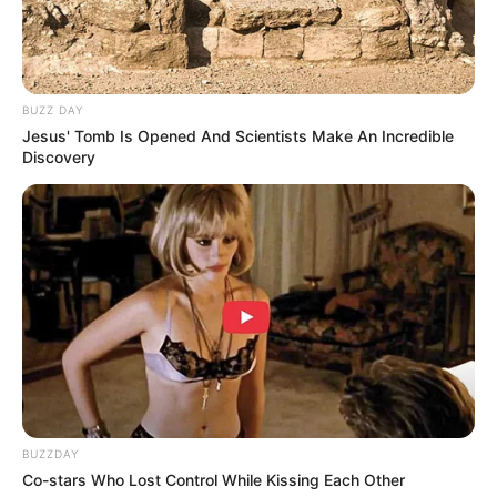
DETAIL
Judul: Times / 타임즈 / Taimjeu
Judul lain: –
BUZZ DAY
Jesus' Tomb Is Opened And Scientists Make An Incredible
Genre: Thriller, Kriminal, Fantasi, Politik
Discovery
Negara: Korea Selatan
Sutradara: Yoon Jong Ho
Produser: Ahn Chang Hyun, Kang Bo Young
Penulis Naskah: Lee Sae Bom, Ahn Hye Jin
Rumah Produksi: Story Hunter Production
Channel TV: OCN
Jumlah Episode: 12
BUZZDAY
Masa Tayang: 20 Februari 2021 – 28 Maret 2021
Co-stars Who Lost Control While Kissing Each Other