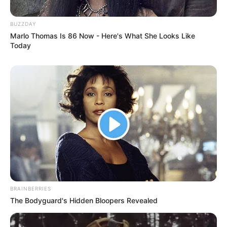
Anti Mainstream, 10 Cara
BUZZDAY
Membawa Barang Belanjaan
Marlo Thomas Is 86 Now - Here's What She Looks Like
Versi Warga Thailand
Today
Langka Banget! 10 Pose Lucu
Katak yang Bikin Ketawa
Gemes
BRAINBERRIES
The Bodyguard's Hidden Bloopers Revealed