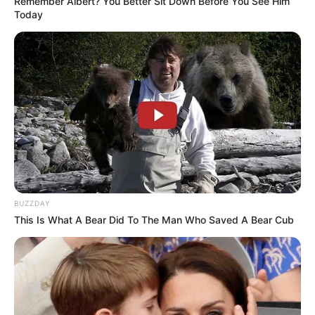
Remember Albert? You Better Sit Down Before You See Him
Today
BUZZDAY
This Is What A Bear Did To The Man Who Saved A Bear Cub