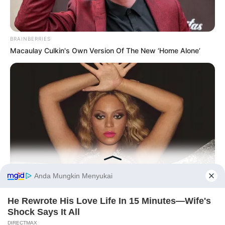
BRAINBERRIES
Macaulay Culkin's Own Version Of The New ‘Home Alone’
BRAINBERRIES
Top 10 Pop Divas (She's Not Number 1)
Before You Go