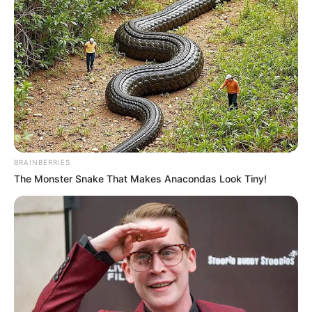
10 Desain Kanopi Tempat
Tidur, Serasa Beristirahat di
Kamar Raja
BRAINBERRIES
The Monster Snake That Makes Anacondas Look Tiny!
Tampil Lebih Modern, 7 Potret
Hasil Renovasi Rumah Berusia
90 Tahun