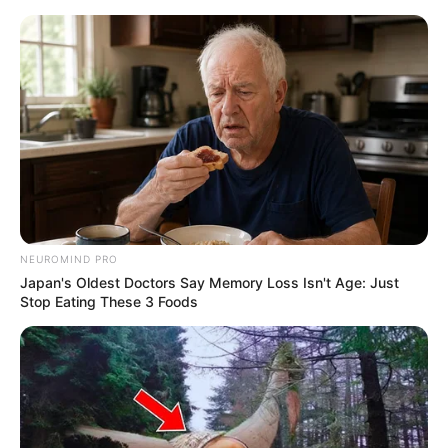
HOME
INSPIRASI
STYLE
FILM &
NGAKAK
QUOTES
HYPE
MORE
SERIES
NEUROMIND PRO
Japan's Oldest Doctors Say Memory Loss Isn't Age: Just
Stop Eating These 3 Foods