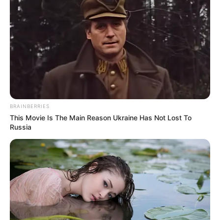
Ambyar! 10 Kalimat Baper
Pakai Bahasa Jawa Ini Bikin
Galau Abis
BRAINBERRIES
This Movie Is The Main Reason Ukraine Has Not Lost To
Russia
Fail! 10 Potret Makanan Gagal
Dimasak yang Bikin Kamu
Nggak Selera