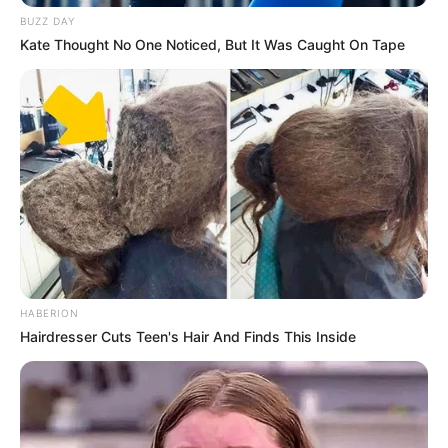
BUZZ DAY
Kate Thought No One Noticed, But It Was Caught On Tape
HABERION
Namun, keduanya hidup di tahun berbeda. Jin Woo hidup di tahun
Hairdresser Cuts Teen's Hair And Finds This Inside
2015, sedangkan Jung In hidup di tahun 2020. Sebagai wartawan,
mereka bertekad untuk memberitakan kebenaran.
Dimana secara misterius, Jung In dan Jin Woo terhubung melalui
telepon dan terlibat dalam sebuah misi serius.