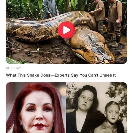
Fail! 10 Potret Makanan Gagal
Dimasak yang Bikin Kamu
Nggak Selera
BUZZDAY
What This Snake Does—Experts Say You Can't Unsee It
10 Pose Manekin Anti
Mainstream yang Konyol
Banget