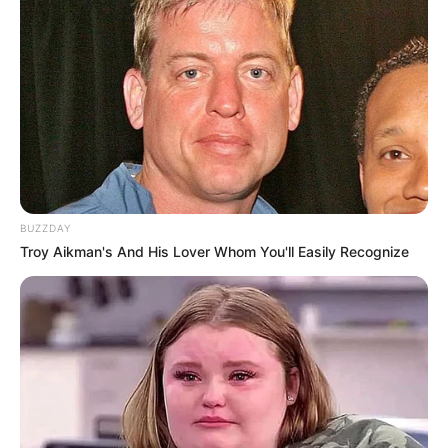
Tampil Lebih Modern, 7 Potret
Hasil Renovasi Rumah Berusia
90 Tahun
BUZZDAY
Troy Aikman's And His Lover Whom You'll Easily Recognize