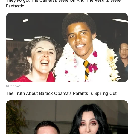
They Forgot The Cameras Were On And The Results Were
Fantastic
BUZZDAY
Serem! 9 Chat Ojek Online &
The Truth About Barack Obama's Parents Is Spilling Out
Pelanggan Ini Bikin Auto
Merinding