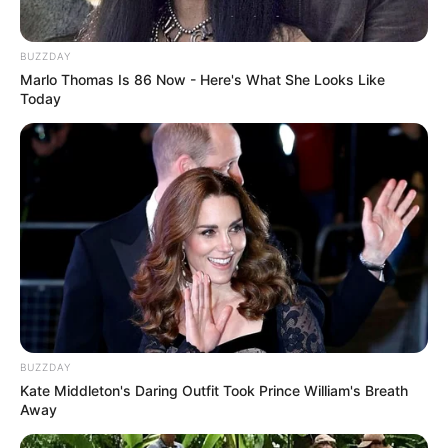
BUZZDAY
Marlo Thomas Is 86 Now - Here's What She Looks Like
Langka Banget! 10 Pose Lucu
Today
Katak yang Bikin Ketawa
Gemes
Ambyar! 10 Kalimat Baper
Pakai Bahasa Jawa Ini Bikin
BUZZDAY
Galau Abis
Kate Middleton's Daring Outfit Took Prince William's Breath
Away