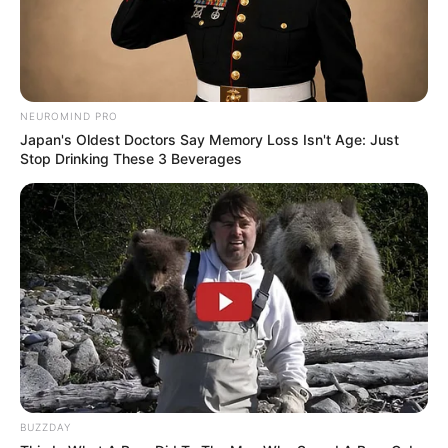
Walking On Thin Ice
Tempest
NEUROMIND PRO
Japan's Oldest Doctors Say Memory Loss Isn't Age: Just
Stop Drinking These 3 Beverages
My Troublesome Star
Aema
ULASAN
Alamat email Anda tidak akan dipublikasikan.
Ruas yang wajib ditandai
*
BUZZDAY