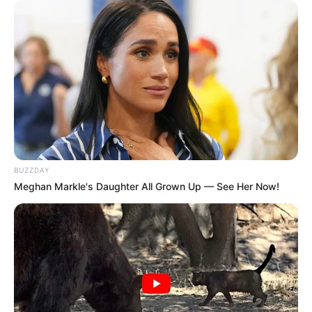
Seo Joo Hee sebagai Jung Hong Joo
Kim Kyung Bum sebagai Direktur Heo
Jang Won Young sebagai sutradara Drama Hong
Lee Hae Woon sebagai PD Park
Park Geun Hyung sebagai Ketua Empire Productions
Extended
BUZZDAY
Choi Soo Eun sebagai Yoon Bit Na
Meghan Markle's Daughter All Grown Up — See Her Now!
Bintang pop Hyun Min berkencan
Sung Byung Sook sebagai Park Kang Ja
Ibu Go Eun dan pemilik restoran
Oh Hyun Soo sebagai Choi Do Hyung
Park Kyu Sun sebagai Bae Kwang Soo
Jeon Moo Song sebagai Watanabe, investor yakuza Jepang