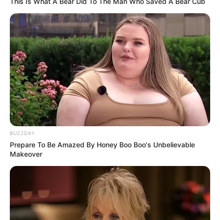
This Is What A Bear Did To The Man Who Saved A Bear Cub
Rating
Cerita
Pemain
Akting
BUZZDAY
Prepare To Be Amazed By Honey Boo Boo's Unbelievable
Makeover
Musik