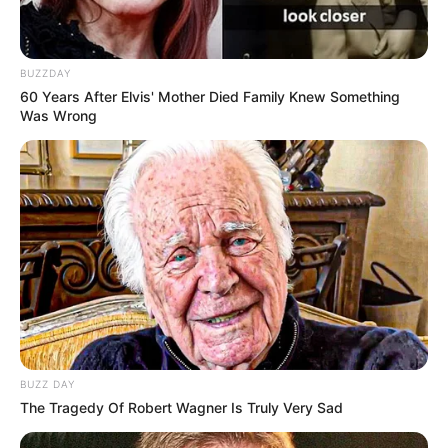
BUZZDAY
60 Years After Elvis' Mother Died Family Knew Something
Was Wrong
8 Kata Lucu Seputar Malam
Minggu ala Jomblo yang Bikin
Ngenes
10 Desain Kanopi Tempat
Tidur, Serasa Beristirahat di
BUZZ DAY
Kamar Raja
The Tragedy Of Robert Wagner Is Truly Very Sad