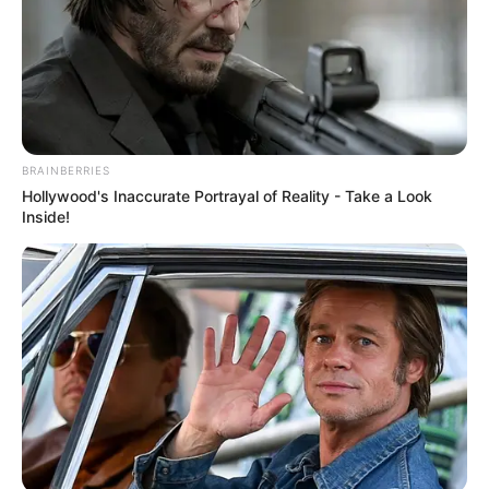
Sementara Oh Ji Eun juga diketahui pernah bermain dalam drama
Living Among The Rich
(2011) dan Choi Shi Won sendiri bermain
Mute
dalam drama
Poseidon
(2011).
Baca juga:
Sinopsis Alice Episode 1 – 16 Lengkap
Daftar isi
BRAINBERRIES
Hollywood's Inaccurate Portrayal of Reality - Take a Look
Inside!
Detail
Judul: The Lord of Dramas / 드라마의 제왕
Judul Lain: The King of Dramas / Deurama-ui Je-wang
Genre: Satir, Komedi, Romansa
Negara: Korea Selatan
Sutradara: Hong Sung Chang
Produser: Kim Tae Kwon