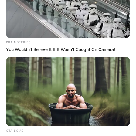
-
/10 (- Votes)
Beri Rating & Review
BRAINBERRIES
You Wouldn't Believe It If It Wasn't Caught On Camera!
Edit
Drama Korea
The Lord of Dramas
tayang di stasiun lokal yaitu
NET TV pada 19 Agustus 2020. Tayang setiap Senin hingga
Jum’at jam 16.30 WIB.
Drama yang diproduksi tahun 2012 ini mengusung genre satir,
komedi dan roman menjadikan drama ini memiliki jalan cerita
yang menarik.
CTA LOVE