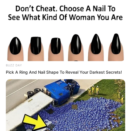
Because It’s Heaven (Winter Rain)
– MBLAQ
Beggar-Like Love
– E2RE
Tuesday Song
– Big Baby Driver
Trailer
BUZZ DAY
Pick A Ring And Nail Shape To Reveal Your Darkest Secrets!