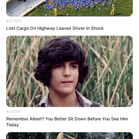
BUZZDAY
Lost Cargo On Highway Leaves Driver In Shock
TAGS
COMPLETE
DRAMA KOREA
THE KING OF DRAMAS
BUZZDAY
Remember Albert? You Better Sit Down Before You See Him
Today