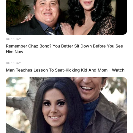
Bikin Ngakak, 10 Potret
Cosplay Murah Pakai Bahan
Seadanya
BUZZDAY
Remember Chaz Bono? You Better Sit Down Before You See
Him Now
BUZZDAY
Man Teaches Lesson To Seat-Kicking Kid And Mom – Watch!
Anti Mainstream, 10 Cara
Membawa Barang Belanjaan
Versi Warga Thailand