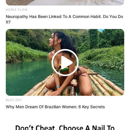
NERVE FLOW
Neuropathy Has Been Linked To A Common Habit. Do You Do
It?
Tastefully Yours
Confidence Queen
Walking On Thin Ice
Tempest
BUZZ DAY
Why Men Dream Of Brazilian Women: 6 Key Secrets