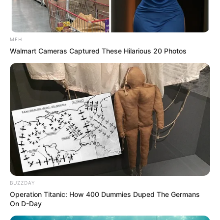
MFH
Walmart Cameras Captured These Hilarious 20 Photos
DETAIL
Judul: The Banker / 더 뱅커
Judul lain: Deo Baengkeo
Genre: Bisnis, Politik
Negara: Korea Selatan
Sutradara: Lee Jae Jin
Produser: Kim Dong Rae
BUZZDAY
Operation Titanic: How 400 Dummies Duped The Germans
Penulis Naskah: Seo Eun Jung, Oh Hye Ran
On D-Day
Rumah Produksi: MBC Drama Production