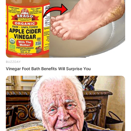
TAGS
DRAMA KOREA
THE BANKER
BUZZDAY
Vinegar Foot Bath Benefits Will Surprise You