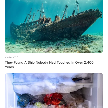
Channel TV: MBC
Jumlah Episode: 32
Masa Tayang: 27 Maret 2019 – 16 Mei 2019
Jadwal Tayang: Rabu dan Kamis, jam 22:00 KST atau 20:00
WIB
BUZZ DAY
They Found A Ship Nobody Had Touched In Over 2,400
Years