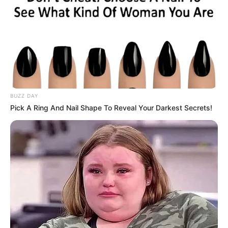
My Troublesome Star
Aema
ULASAN
Alamat email Anda tidak akan dipublikasikan.
Ruas yang wajib ditandai
*
BUZZ DAY
Pick A Ring And Nail Shape To Reveal Your Darkest Secrets!
Rating
Cerita