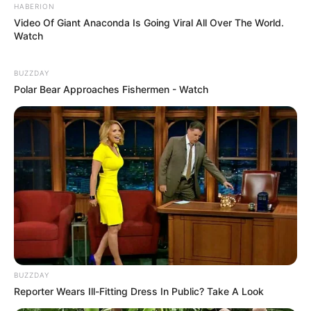
HABERION
Video Of Giant Anaconda Is Going Viral All Over The World.
Watch
BUZZDAY
Polar Bear Approaches Fishermen - Watch
Ambyar! 10 Kalimat Baper
Pakai Bahasa Jawa Ini Bikin
Galau Abis
Fail! 10 Potret Makanan Gagal
Dimasak yang Bikin Kamu
BUZZDAY
Nggak Selera
Reporter Wears Ill-Fitting Dress In Public? Take A Look