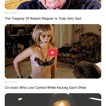
BUZZ DAY
The Tragedy Of Robert Wagner Is Truly Very Sad
BUZZDAY
Co-stars Who Lost Control While Kissing Each Other