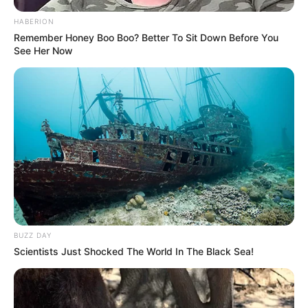
Pemain
HABERION
Remember Honey Boo Boo? Better To Sit Down Before You
See Her Now
Akting
Musik
BUZZ DAY
Scientists Just Shocked The World In The Black Sea!