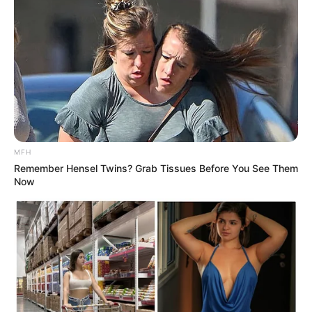
dua tokoh utama dalam drama ini. Sebelumnya, Kim Sang Joong
Mute
pernah tampil di drama
Bad Guys: City of Evil
(2017) sementara
Chae Shi Ra pernah membintangi drama
Goodbye to
Goodbye
(2018).
Daftar isi
MFH
Remember Hensel Twins? Grab Tissues Before You See Them
Now