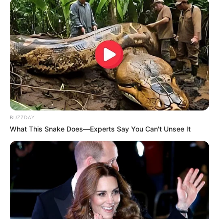
10 Pose Manekin Anti
Mainstream yang Konyol
Banget
BUZZDAY
What This Snake Does—Experts Say You Can't Unsee It
8 Kata Lucu Seputar Malam
Minggu ala Jomblo yang Bikin
Ngenes