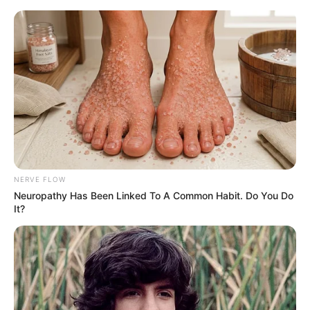
HOME
INSPIRASI
STYLE
FILM &
NGAKAK
QUOTES
HYPE
MORE
SERIES
NERVE FLOW
Neuropathy Has Been Linked To A Common Habit. Do You Do
It?