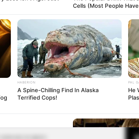
Cells (Most People Have 
Fa
Di
Ng
HABERION
PAL 
A Spine-Chilling Find In Alaska
He 
Fog
Terrified Cops!
Pla
10
Ma
Ba
e After Being Freed
내일 지구가 망해버렸으면 좋겠어