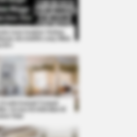
Kata Lucu Seputar Malam
nggu ala Jomblo yang Bikin
enes
ol While Kissing Each Other
 Desain Kanopi Tempat
dur, Serasa Beristirahat di
mar Raja