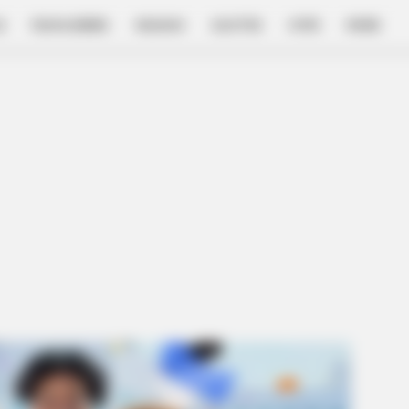
E
FILM & SERIES
NGAKAK
QUOTES
HYPE
MORE