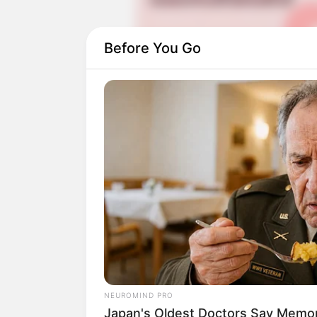
Before You Go
Pemeran utama yang lainnya juga dipera
setelah sukses dalam TV show berjudul
Carson Allen juga dapat sebagai pemera
berjudul
Alice
(2020).
NEUROMIND PRO
Japan's Oldest Doctors Say Memory