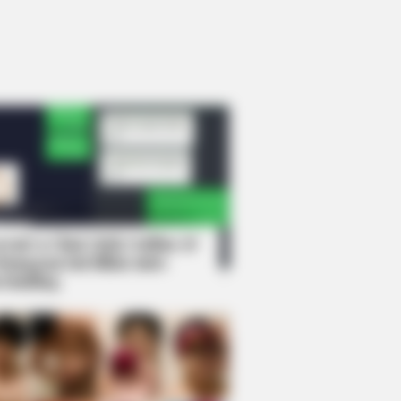
rem! 9 Chat Ojek Online &
langgan Ini Bikin Auto
rinding