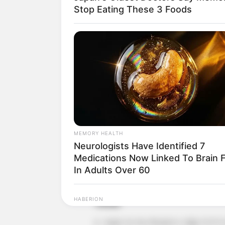
Daftar isi
Stop Eating These 3 Foods
MEMORY HEALTH
Neurologists Have Identified 7
Medications Now Linked To Brain 
In Adults Over 60
Detail
HABERION
Colorado Elk's Surprising Respons
Judul: So Not Worth It / 
From Tire