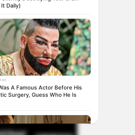
It Daily)
il! 10 Potret Makanan Gagal
masak yang Bikin Kamu
gak Selera
GAME
Was A Famous Actor Before His
stic Surgery, Guess Who He Is
 Pose Manekin Anti
instream yang Konyol
nget