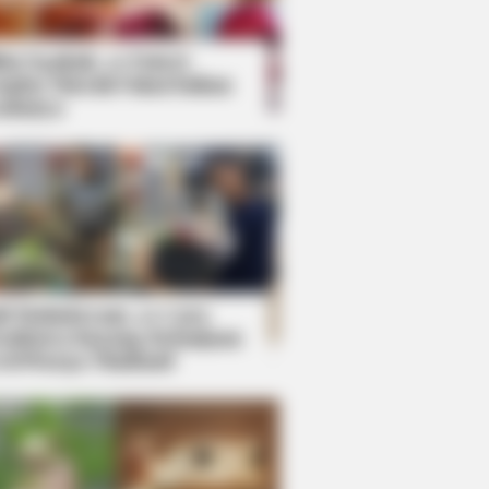
kin Ngakak, 10 Potret
splay Murah Pakai Bahan
adanya
ti Mainstream, 10 Cara
mbawa Barang Belanjaan
rsi Warga Thailand