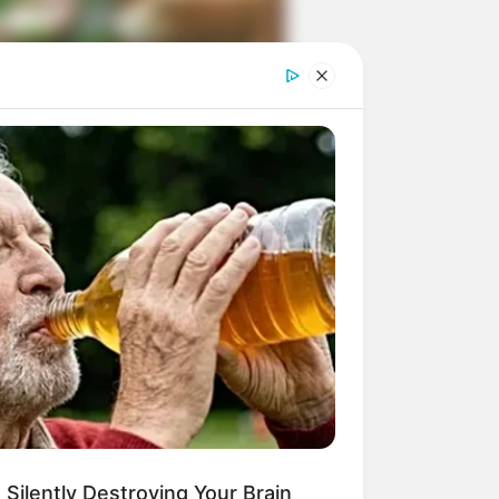
ngka Banget! 10 Pose Lucu
tak yang Bikin Ketawa
mes
byar! 10 Kalimat Baper
kai Bahasa Jawa Ini Bikin
lau Abis
 Silently Destroying Your Brain