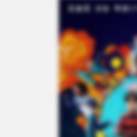
MFH
Inside Willie Nelson's Home—You 
To See It