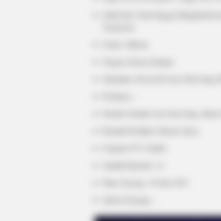
Judul lain: Naeil Jiguga Manghaebeor
Tomorrow
Genre: Sitkom
Negara: Korea Selatan
Sutradara: Kwon Ik Joon, Kim Jung S
Produser: –
Penulis Naskah: Seo Eun Jung, Baek
Rumah Produksi: Mystic Story
Channel TV: Netflix
Jumlah Episode: 12
Masa Tayang: 18 Juni 2021
Jadwal Tayang: –