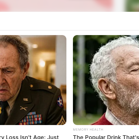
La
Ka
Ge
Am
nkan oleh Joakim yang debut akting dalam drama ini
Pa
Ga
Song Min Ho’s Pilot
(2021).
Mute
n utama dalam drama ini setelah tampil dalam drama yang
MEMORY HEALTH
 Loss Isn't Age: Just
The Popular Drink That's