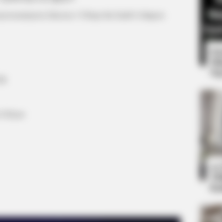
yeosseumyeon Jokesseo / I Hope the Earth Collapses
8 
Mi
Ng
ik
 Ji Hyun
BUZZ DAY
Co-stars Who Lost Contr
10
Ti
Ka