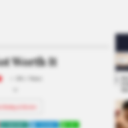
ot Worth It
-
Se
/10 (- Votes)
Pe
Me
ri Rating & Review
WHATSAPP
TELEGRAM
LINE