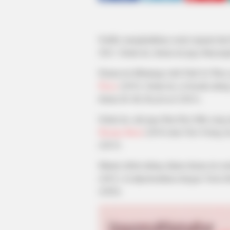
Netflix menghadirkan serial original dar
2021. Selain itu, drama ini juga ditayan
Drama ini dibintangi oleh Park Se Wan
Twice
(2019). Selain itu, ia beradu ak
drama
Be My Boyfriend
(2021).
Selain itu, ada juga Han Hyu Min yang
Nassna Street
(2019) dan Choi Young J
(2015).
Minnie debut akting dalam drama ini se
(2021). Ia dipertemukan dengan Terris
(2020).