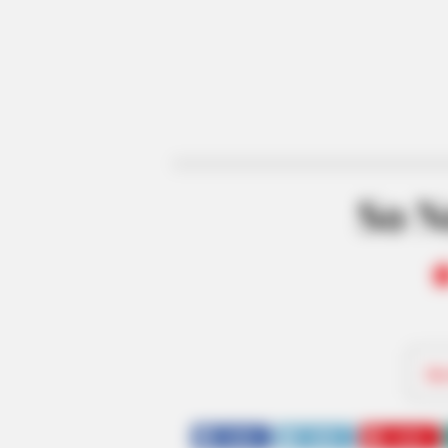
So N
Be
SHARE
TWEET
SHARE