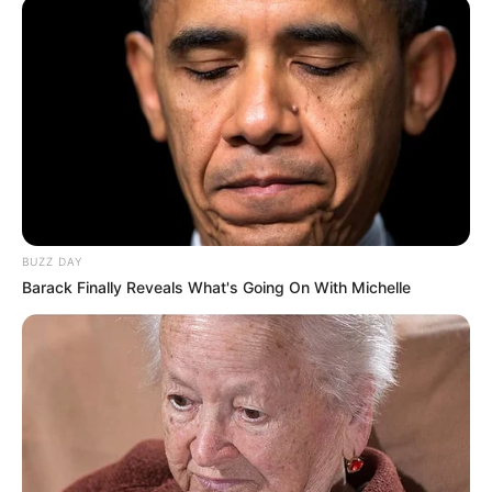
10 Pose Manekin Anti
Mainstream yang Konyol
Banget
BUZZ DAY
Barack Finally Reveals What's Going On With Michelle
8 Kata Lucu Seputar Malam
Minggu ala Jomblo yang Bikin
Ngenes