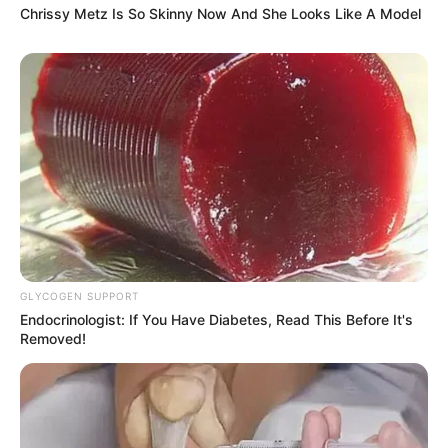
Chrissy Metz Is So Skinny Now And She Looks Like A Model
Serem! 9 Chat Ojek Online &
Pelanggan Ini Bikin Auto
Merinding
GLYCOGEN SUPPORT
Endocrinologist: If You Have Diabetes, Read This Before It's
Bikin Ngakak, 10 Potret
Removed!
Cosplay Murah Pakai Bahan
Seadanya