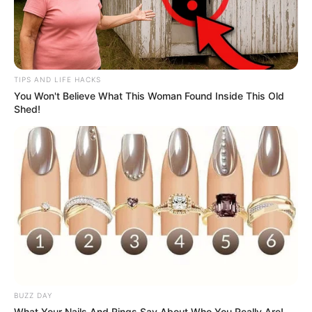
TIPS AND LIFE HACKS
You Won't Believe What This Woman Found Inside This Old
Shed!
BUZZ DAY
What Your Nails And Rings Say About Who You Really Are!