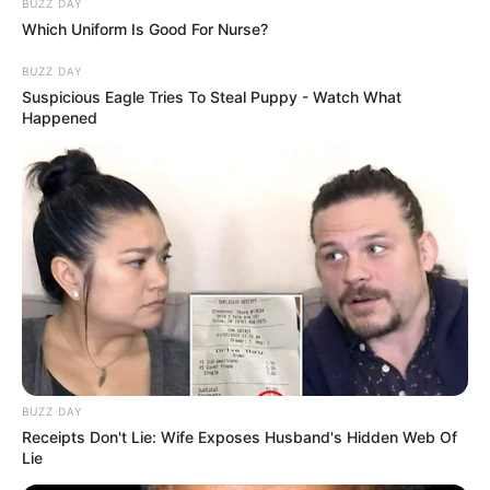
BUZZ DAY
Which Uniform Is Good For Nurse?
BUZZ DAY
Suspicious Eagle Tries To Steal Puppy - Watch What
Happened
Ambyar! 10 Kalimat Baper
Pakai Bahasa Jawa Ini Bikin
Galau Abis
Fail! 10 Potret Makanan Gagal
BUZZ DAY
Dimasak yang Bikin Kamu
Receipts Don't Lie: Wife Exposes Husband's Hidden Web Of
Nggak Selera
Lie