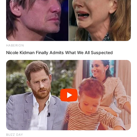
My Troublesome Star
Aema
ULASAN
Alamat email Anda tidak akan dipublikasikan.
Ruas yang wajib ditandai
*
HABERION
Nicole Kidman Finally Admits What We All Suspected
Rating
Cerita
BUZZ DAY