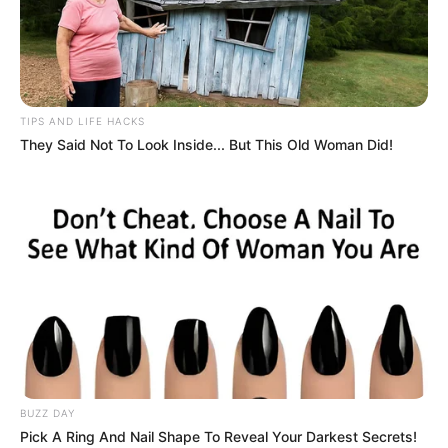
TIPS AND LIFE HACKS
They Said Not To Look Inside... But This Old Woman Did!
BUZZ DAY
Pick A Ring And Nail Shape To Reveal Your Darkest Secrets!