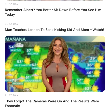
Revolutionary Sisters – Lee Nal Chi
BUZZ DAY
Remember Albert? You Better Sit Down Before You See Him
Suspicion – Lee Nal Chi
Today
Propose – Bernard Park
BUZZ DAY
In My Heart – Chae Woon
Man Teaches Lesson To Seat-Kicking Kid And Mom – Watch!
Loving U – Chuu of LOONA
Sound of Farewell – Lee Chang Min
Okay – Young Tak
I’m Coming To You – Han Rim
Okey Dokey – Jin Sung
Okey Dokey (Rock Ver.) – Kim Kyung Nam
TRAILER
REVOLUTIONARY SISTERS
BUZZ DAY
They Forgot The Cameras Were On And The Results Were
Fantastic