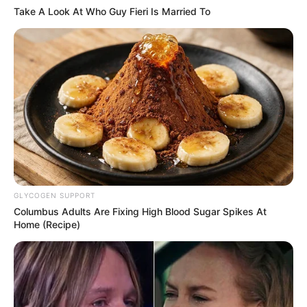
Take A Look At Who Guy Fieri Is Married To
Tastefully Yours
Confidence Queen
Walking On Thin Ice
Tempest
GLYCOGEN SUPPORT
Columbus Adults Are Fixing High Blood Sugar Spikes At
Home (Recipe)