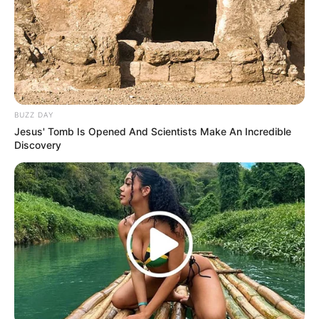
Bibi dari tiga saudara perempuan berusia 57 tahun, saudara ipar
Cheol-soo, kakak perempuan Taeng Ja
Lee Byung Joon sebagai Han Dol Se
Ayah Han Ye Seul berusia 59 tahun, junior dari kampung
halaman Lee Chul Soo
BUZZ DAY
Jesus' Tomb Is Opened And Scientists Make An Incredible
PEMERAN PENDUKUNG
Discovery
Orang-orang di sekitar keluarga Lee