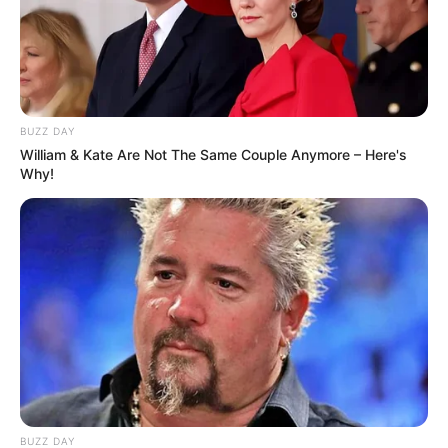
BUZZ DAY
William & Kate Are Not The Same Couple Anymore – Here's
Why!
LIHAT ARTIKEL LAINNYA
BUZZ DAY