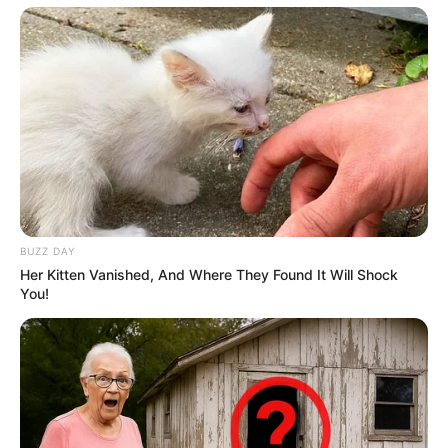
BUZZ DAY
Her Kitten Vanished, And Where They Found It Will Shock
You!
Halaman :
1
2
Sebelumnya
TAGS
DRAMA KOREA
REVOLUTIONARY SISTERS