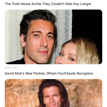
Pemain
The Truth About Archie They Couldn't Hide Any Longer
Akting
Musik
BUZZ DAY
David Muir's New Partner, Whom You'll Easily Recognize