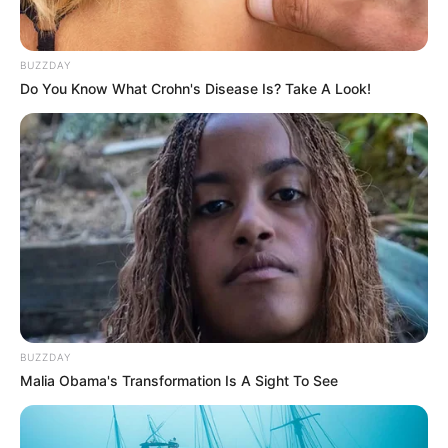
BUZZDAY
Do You Know What Crohn's Disease Is? Take A Look!
10 Desain Kanopi Tempat
Tidur, Serasa Beristirahat di
Kamar Raja
BUZZDAY
Malia Obama's Transformation Is A Sight To See
Tampil Lebih Modern, 7 Potret
Hasil Renovasi Rumah Berusia