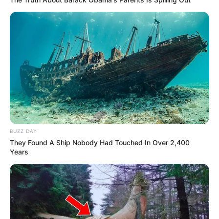
Tastefully Yours
Confidence Queen
BUZZ DAY
They Found A Ship Nobody Had Touched In Over 2,400
Walking On Thin Ice
Tempest
Years