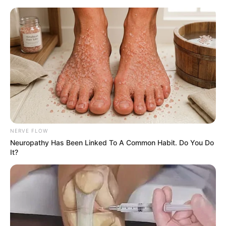
HOME
INSPIRASI
STYLE
FILM &
NGAKAK
QUOTES
HYPE
MORE
SERIES
NERVE FLOW
Neuropathy Has Been Linked To A Common Habit. Do You Do
It?