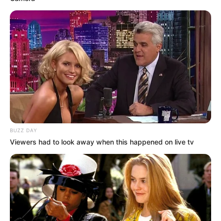
Serem! 9 Chat Ojek Online &
Pelanggan Ini Bikin Auto
Merinding
BUZZ DAY
Viewers had to look away when this happened on live tv
Bikin Ngakak, 10 Potret
Cosplay Murah Pakai Bahan
Seadanya