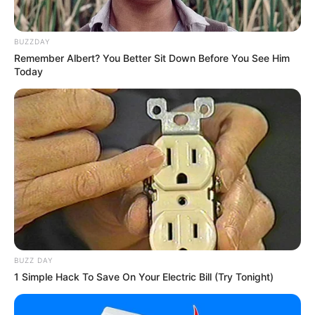
BUZZDAY
Remember Albert? You Better Sit Down Before You See Him
Today
(foto: koktv)
SINOPSIS
I DON’T CARE
Drama ini menyajikan kisah romansa yang dibumbui oleh komedi
antara calon pengantin pria dan wanita.
BUZZ DAY
Lee Roo Woon (Min Chan Ki) adalah sosok pria yang sangat
1 Simple Hack To Save On Your Electric Bill (Try Tonight)
sembrono dalam membelanjakan uang yang dimilikinya.
Dia selalu meremehkan jumlah pendapatan yang dia peroleh dan