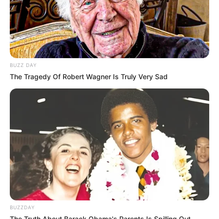
BUZZ DAY
The Tragedy Of Robert Wagner Is Truly Very Sad
LIHAT ARTIKEL LAINNYA
BUZZDAY
The Truth About Barack Obama's Parents Is Spilling Out