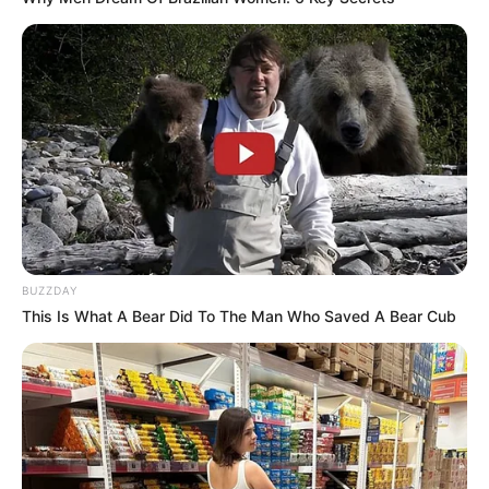
Pemain
Akting
Musik
BUZZDAY
This Is What A Bear Did To The Man Who Saved A Bear Cub