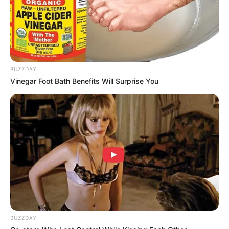
TAGS
DRAMA KOREA
I DON’T CARE
BUZZDAY
Vinegar Foot Bath Benefits Will Surprise You
BUZZDAY