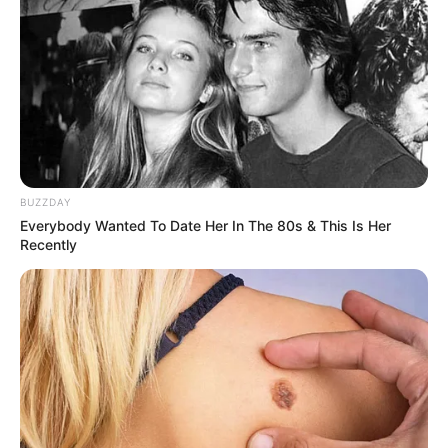
10 Pose Manekin Anti
Mainstream yang Konyol
Banget
BUZZDAY
Everybody Wanted To Date Her In The 80s & This Is Her
Recently
8 Kata Lucu Seputar Malam
Minggu ala Jomblo yang Bikin
Ngenes