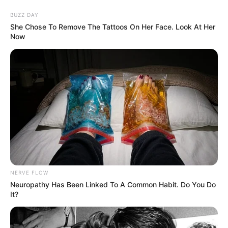
BUZZ DAY
She Chose To Remove The Tattoos On Her Face. Look At Her
Now
Ambyar! 10 Kalimat Baper
Pakai Bahasa Jawa Ini Bikin
Galau Abis
NERVE FLOW
Neuropathy Has Been Linked To A Common Habit. Do You Do
Fail! 10 Potret Makanan Gagal
It?
Dimasak yang Bikin Kamu
Nggak Selera