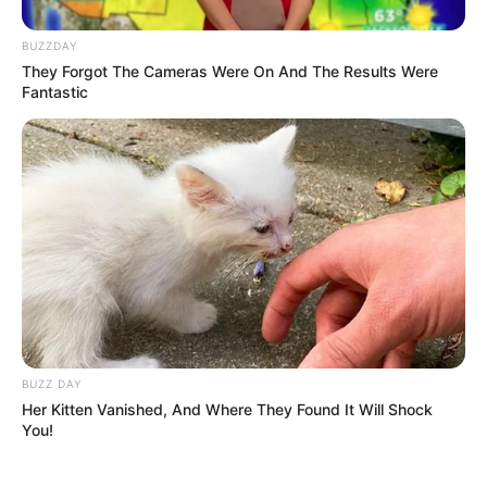
DETAIL
BUZZDAY
They Forgot The Cameras Were On And The Results Were
Judul: I Don’t Care / 아이돈케어
Fantastic
Judul lain: Aidonkeeo
Genre: Thriller, Romansa
Negara: Korea Selatan
Sutradara: –
Produser: –
Penulis Naskah: Kim Jae Han
Rumah Produksi:
Channel TV: KOKTV Naver, KOKTV Facebook, KOKTV
BUZZ DAY
YouTube Channel
Her Kitten Vanished, And Where They Found It Will Shock
You!
Jumlah Episode: 10
Masa Tayang: 13 Oktober 2021 – 15 Desember 2021