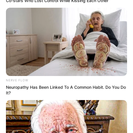
Co-stars Who Lost Control While Kissing Each Other
NERVE FLOW
Neuropathy Has Been Linked To A Common Habit. Do You Do
It?