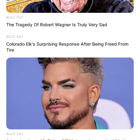
BUZZ DAY
The Tragedy Of Robert Wagner Is Truly Very Sad
BUZZ DAY
Colorado Elk's Surprising Response After Being Freed From
Tire
8 Kata Lucu Seputar Malam
Minggu ala Jomblo yang Bikin
Ngenes
10 Desain Kanopi Tempat
Tidur, Serasa Beristirahat di
BUZZ DAY