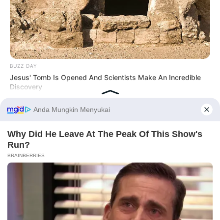
BUZZ DAY
Jesus' Tomb Is Opened And Scientists Make An Incredible
Discovery
Before You Go
PRIVACY POLICY
DISCLAIMER
HUBUNGI KAMI
IKLAN
BUZZ DAY