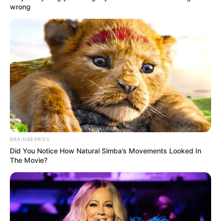
wrong
LIHAT ARTIKEL LAINNYA
BRAINBERRIES
Did You Notice How Natural Simba’s Movements Looked In
The Movie?
Tastefully Yours
Confidence Queen