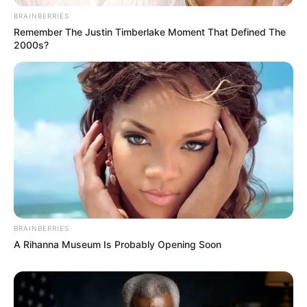
BRAINBERRIES
Remember The Justin Timberlake Moment That Defined The
2000s?
Langka Banget! 10 Pose Lucu
Katak yang Bikin Ketawa
Gemes
BRAINBERRIES
A Rihanna Museum Is Probably Opening Soon
Ambyar! 10 Kalimat Baper
Pakai Bahasa Jawa Ini Bikin
Galau Abis