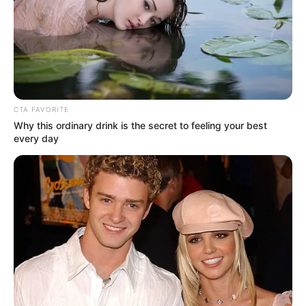
Bikin Ngakak, 10 Potret
Cosplay Murah Pakai Bahan
CTA FAVORITE
Seadanya
Why this ordinary drink is the secret to feeling your best
every day
Anti Mainstream, 10 Cara
Membawa Barang Belanjaan
Versi Warga Thailand