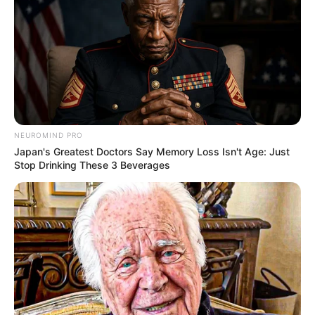
Fail! 10 Potret Makanan Gagal
Dimasak yang Bikin Kamu
NEUROMIND PRO
Nggak Selera
Japan's Greatest Doctors Say Memory Loss Isn't Age: Just
Stop Drinking These 3 Beverages
10 Pose Manekin Anti
Mainstream yang Konyol
Banget