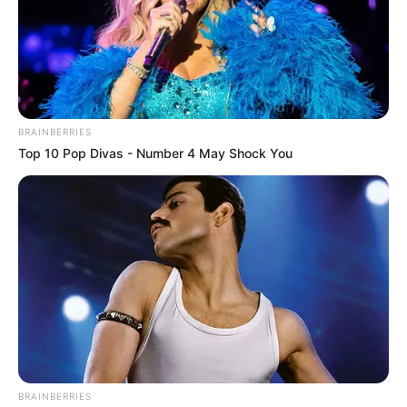
Walking On Thin Ice
Tempest
BRAINBERRIES
Top 10 Pop Divas - Number 4 May Shock You
My Troublesome Star
Aema
ULASAN
Alamat email Anda tidak akan dipublikasikan.
Ruas yang wajib ditandai
*
BRAINBERRIES