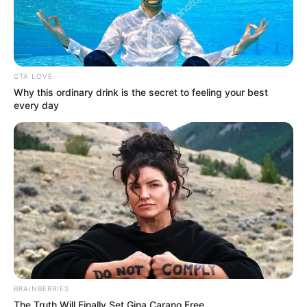
CTA LOVE
Why this ordinary drink is the secret to feeling your best
every day
Halaman :
1
2
Sebelumnya
TAGS
DRAMA KOREA
OH MY BABY
BRAINBERRIES
The Truth Will Finally Set Gina Carano Free