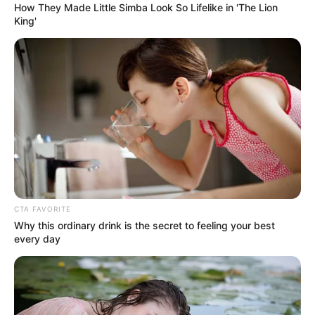
How They Made Little Simba Look So Lifelike in 'The Lion
King'
CTA FAVORITE
Why this ordinary drink is the secret to feeling your best
every day
Serem! 9 Chat Ojek Online &
Pelanggan Ini Bikin Auto
Merinding