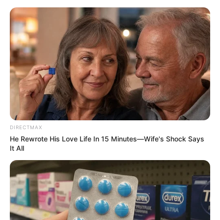
HOME
INSPIRASI
STYLE
FILM &
NGAKAK
QUOTES
HYPE
MORE
SERIES
DIRECTMAX
He Rewrote His Love Life In 15 Minutes—Wife's Shock Says
It All