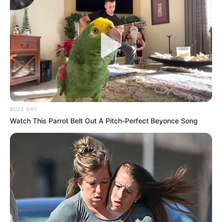
-
/10 (- Votes)
Beri Rating & Review
BUZZ DAY
Edit
Watch This Parrot Belt Out A Pitch-Perfect Beyonce Song
Daftar isi
PEMERAN UTAMA
Jang Na Ra
sebagai Jang Ha Ri
Wanita berusia 39 tahun, jomblo dan pekerja keras di sebuah
majalah parenting. Mudah jatuh cinta tapi tidak peka