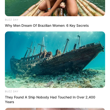
Kim Hye Ok sebagai Lee Ok Ran
Mute
Lee Mi Do sebagai Kim Eun Young
Moon Hyun Jung sebagai Dokter Joo
BUZZ DAY
Why Men Dream Of Brazilian Women: 6 Key Secrets
Kim Ye Ryung sebagai Lee Ok Hee, ibu Ha Ri yang
membesarkannya
Lee Han Wie sebagai Park Jae Han
Studio Zambee
BUZZ DAY
They Found A Ship Nobody Had Touched In Over 2,400
Years