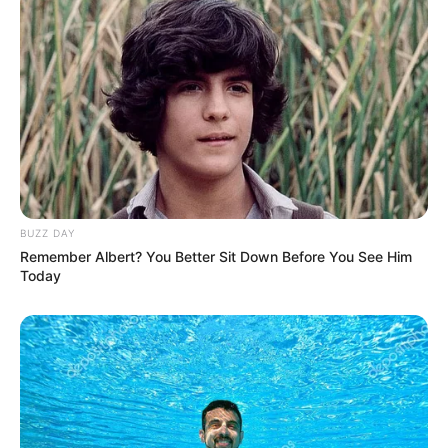
Goodbye – Soyou
Raindrops – Cheeze
Like a Star – Kwon Jin Ah
Beautiful – Kim Sung Kyu
Love is All Around – I’ll
TRAILER
OH MY BABY
BUZZ DAY
Remember Albert? You Better Sit Down Before You See Him
Today