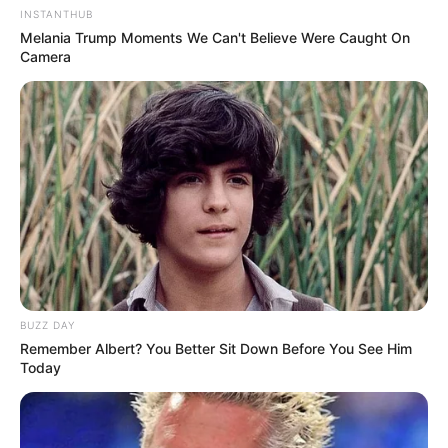
INSTANTHUB
Melania Trump Moments We Can't Believe Were Caught On
Camera
Serem! 9 Chat Ojek Online &
Pelanggan Ini Bikin Auto
Merinding
BUZZ DAY
Bikin Ngakak, 10 Potret
Remember Albert? You Better Sit Down Before You See Him
Cosplay Murah Pakai Bahan
Today
Seadanya