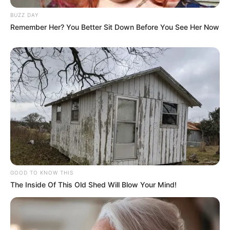
BUZZ DAY
Remember Her? You Better Sit Down Before You See Her Now
10 Desain Kanopi Tempat
Tidur, Serasa Beristirahat di
Kamar Raja
GOOD TO KNOW THIS
The Inside Of This Old Shed Will Blow Your Mind!
Tampil Lebih Modern, 7 Potret
Hasil Renovasi Rumah Berusia
90 Tahun