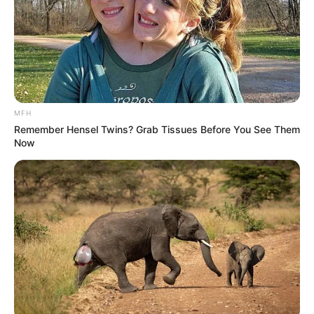
Detail
Judul: Memorist / 메모리스
Judul Lain: –
Genre: Detektif, Mister, Triller , Fantasi
MFH
Negara: Korea Selatan
Remember Hensel Twins? Grab Tissues Before You See Them
Now
Sutradara: Kim Hwi, So Jae Hyun
Produser: So Jae Hyeon
Penulis Naskah: Ahn Do Ha, Hwang Ha Na
Rumah Produksi : Studio Dragon, Studio 605
Channel TV: tvN
Jumlah EpisIode: 16
Masa Tayang: 11 Maret 2020 – 30 April 2020