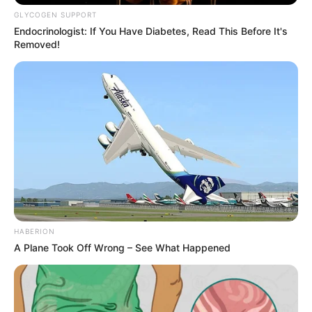
GLYCOGEN SUPPORT
Endocrinologist: If You Have Diabetes, Read This Before It's
Removed!
HABERION
Ketika menjadi detektif, ia menggunakan kemampuannya tersebut.
A Plane Took Off Wrong – See What Happened
Ia mampu untuk mengungkap sebuah kasus kasus kejahatan,
seperti pembunuhan berantai.
. Namun, ketika pukulannya bertemu dengan tersangka sebelum