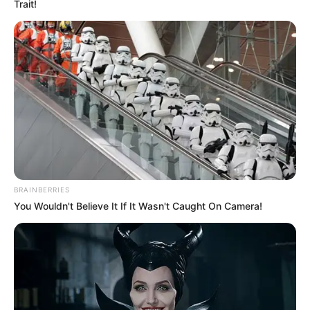
Trait!
Orang yang kuat akan menjadi diri sendiri.
Hanya tindakan merekalah yang menggambarkan diri
mereka.
Trailer
BRAINBERRIES
You Wouldn't Believe It If It Wasn't Caught On Camera!