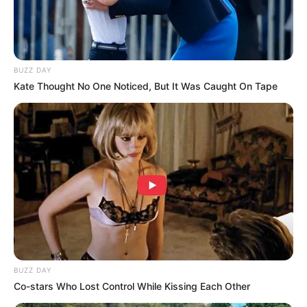
BUZZ DAY
Kate Thought No One Noticed, But It Was Caught On Tape
BUZZ DAY
Co-stars Who Lost Control While Kissing Each Other