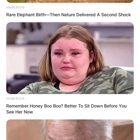
Jadwal Tayang: Rabu – Kamis, jam 22.50 KST atau 20:50
HABERION
WIB
Rare Elephant Birth—Then Nature Delivered A Second Shock
HABERION
Remember Honey Boo Boo? Better To Sit Down Before You
See Her Now