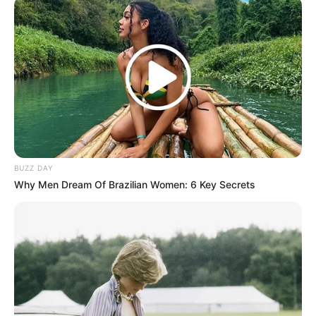
BUZZ DAY
Why Men Dream Of Brazilian Women: 6 Key Secrets
Memorist