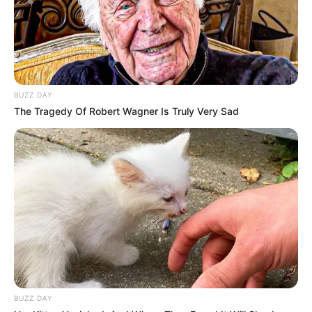
LIHAT ARTIKEL LAINNYA
BUZZ DAY
The Tragedy Of Robert Wagner Is Truly Very Sad
Tastefully Yours
Confidence Queen
BUZZ DAY
Walking On Thin Ice
Tempest