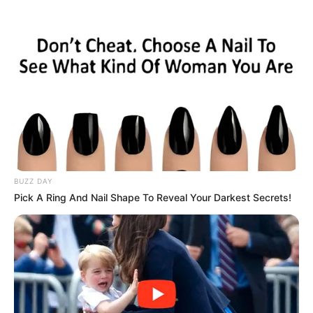
HOME
INSPIRASI
STYLE
FILM &
NGAKAK
QUOTES
HYPE
MORE
SERIES
BUZZ DAY
Pick A Ring And Nail Shape To Reveal Your Darkest Secrets!