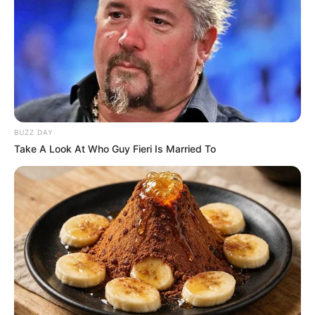
Anti Mainstream, 10 Cara
Membawa Barang Belanjaan
Versi Warga Thailand
BUZZ DAY
Take A Look At Who Guy Fieri Is Married To
Langka Banget! 10 Pose Lucu
Katak yang Bikin Ketawa
Gemes