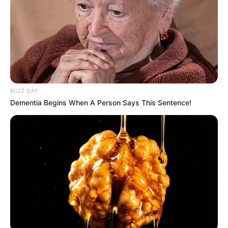
BUZZ DAY
Dementia Begins When A Person Says This Sentence!
(foto: tvN)
Sinopsis
Menceritakan seorang bernama Dong Baek (Yoo Seung Hoo), ia
mendapat sebuah kemampuan supranatural saat masih SMA.
Ketika dia menyentuh seseorang, dia tahu ingatan seseorang.