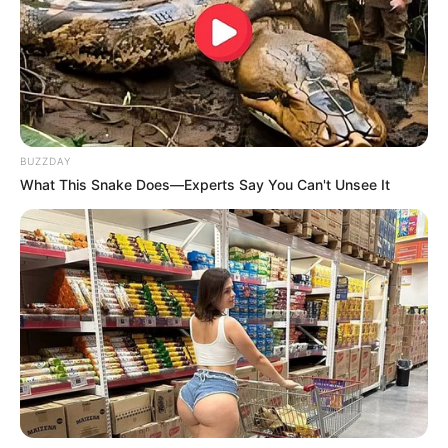
Ada juga kehadiran So In Guk,
INFINITE
L, dan Kim Yoo Ri
yang semakin membuat drama ini sayang jika dilewatkan.
Mute
Drama yang berjumlah 17 episode ini merupakan pengganti dari
drama
I Can Hear Your Voice
yang tayang pada jam yang sama.
Daftar isi
BUZZDAY
What This Snake Does—Experts Say You Can't Unsee It