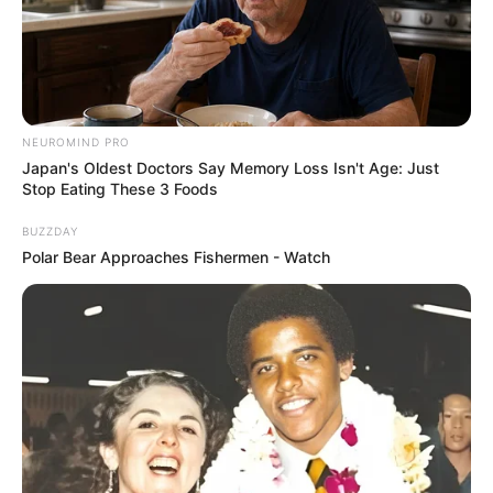
NEUROMIND PRO
Japan's Oldest Doctors Say Memory Loss Isn't Age: Just
Stop Eating These 3 Foods
10 Desain Kanopi Tempat
Tidur, Serasa Beristirahat di
BUZZDAY
Kamar Raja
Polar Bear Approaches Fishermen - Watch
Tampil Lebih Modern, 7 Potret
Hasil Renovasi Rumah Berusia