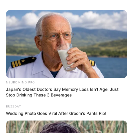
NEUROMIND PRO
Japan's Oldest Doctors Say Memory Loss Isn't Age: Just
TAGS
DRAMA KOREA
MASTER’S SUN
Stop Drinking These 3 Beverages
BUZZDAY
Wedding Photo Goes Viral After Groom's Pants Rip!