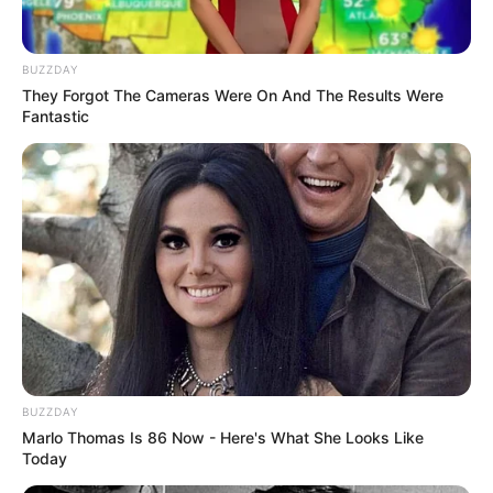
BUZZDAY
They Forgot The Cameras Were On And The Results Were
Fantastic
Walking On Thin Ice
Tempest
My Troublesome Star
Aema
BUZZDAY
Marlo Thomas Is 86 Now - Here's What She Looks Like
Today