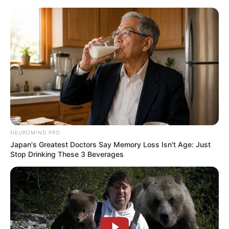
HOME
INSPIRASI
STYLE
FILM &
NGAKAK
QUOTES
HYPE
MORE
SERIES
NEUROMIND PRO
Japan's Greatest Doctors Say Memory Loss Isn't Age: Just
Stop Drinking These 3 Beverages