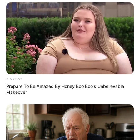
10 Pose Manekin Anti
Mainstream yang Konyol
Banget
BUZZDAY
Prepare To Be Amazed By Honey Boo Boo's Unbelievable
Makeover
8 Kata Lucu Seputar Malam
Minggu ala Jomblo yang Bikin
Ngenes