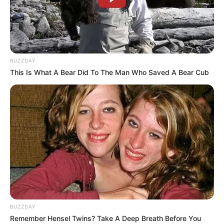
BUZZDAY
This Is What A Bear Did To The Man Who Saved A Bear Cub
BUZZDAY
Remember Hensel Twins? Take A Deep Breath Before You