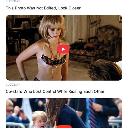
BUZZDAY
This Photo Was Not Edited, Look Closer
Detail
Judul: Master’s Sun / 주군의 태양
Judul lain: The Sun of My Master , The Sun Of The Lord ,
Master’s Sun
BUZZDAY
Co-stars Who Lost Control While Kissing Each Other
Genre: Horor, Komedi, Romansa, Supernatural
Negara: Korea Selatan
Sutradara: Jin Hyeok
Produser: Son Jung Hyun, Kim Jin Geun, Lee Young Joon