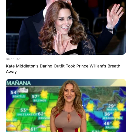
BUZZDAY
LIHAT ARTIKEL LAINNYA
Kate Middleton's Daring Outfit Took Prince William's Breath
Away
Tastefully Yours
Confidence Queen