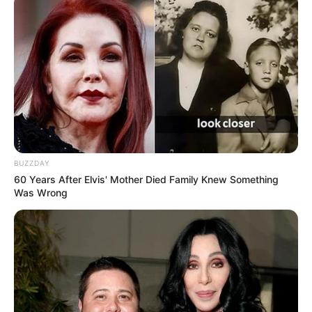
Anti Mainstream, 10 Cara
Membawa Barang Belanjaan
Versi Warga Thailand
BUZZDAY
60 Years After Elvis' Mother Died Family Knew Something
Was Wrong
Langka Banget! 10 Pose Lucu
Katak yang Bikin Ketawa
Gemes