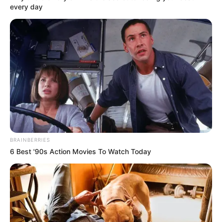
every day
LIHAT ARTIKEL LAINNYA
BRAINBERRIES
6 Best '90s Action Movies To Watch Today
Alyshia Barragan
Mama-Mama Pengejar
Cinta