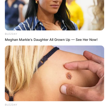
-
/10 (- Votes)
Beri Rating & Review
BUZZDAY
Meghan Markle's Daughter All Grown Up — See Her Now!
Edit
WeTV dan iflix akan menayangkan serial web terbaru berjudul
Kisah Untuk Geri
. Serial ini merupakan adaptasi dari novel Erisca
Febriani yang berjudul sama.
Bintang utama dalam serial ini adalah aktor muda Angga Yunanda
yang pernah membintangi serial web
Jangan Minta Jatuh Cinta
(2019).
BUZZDAY