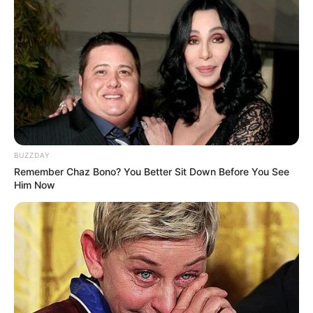
10 Pose Manekin Anti
Mainstream yang Konyol
Banget
BUZZDAY
Remember Chaz Bono? You Better Sit Down Before You See
8 Kata Lucu Seputar Malam
Him Now
Minggu ala Jomblo yang Bikin
Ngenes