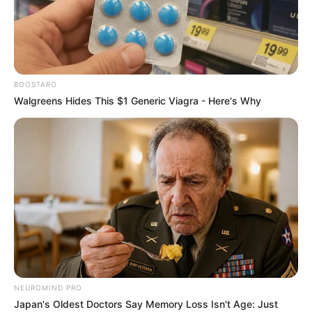
BOOSTARO
Walgreens Hides This $1 Generic Viagra - Here's Why
NEUROMIND PRO
Japan's Oldest Doctors Say Memory Loss Isn't Age: Just