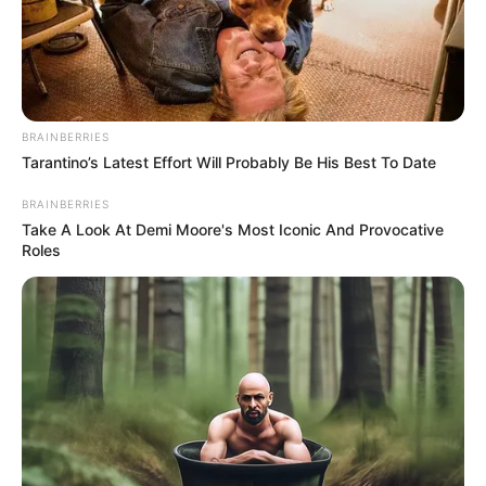
BRAINBERRIES
Tarantino’s Latest Effort Will Probably Be His Best To Date
Cinta dalam Sujudku
Ejakulasi Dini
BRAINBERRIES
Take A Look At Demi Moore's Most Iconic And Provocative
Roles
Roman Dendam
Arab Maklum 3
ULASAN