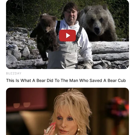
Anti Mainstream, 10 Cara
Membawa Barang Belanjaan
Versi Warga Thailand
Langka Banget! 10 Pose Lucu
BUZZDAY
Katak yang Bikin Ketawa
This Is What A Bear Did To The Man Who Saved A Bear Cub
Gemes