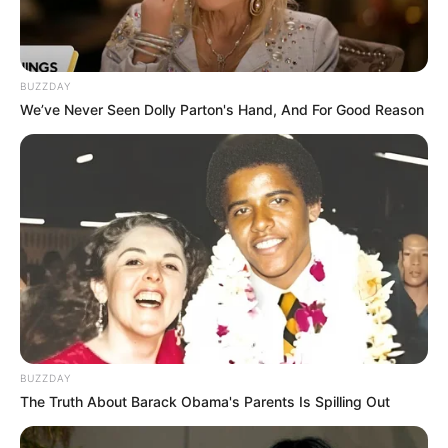
Ambyar! 10 Kalimat Baper
Pakai Bahasa Jawa Ini Bikin
Galau Abis
BUZZDAY
We’ve Never Seen Dolly Parton's Hand, And For Good Reason
Fail! 10 Potret Makanan Gagal
Dimasak yang Bikin Kamu
Nggak Selera
BUZZDAY
The Truth About Barack Obama's Parents Is Spilling Out