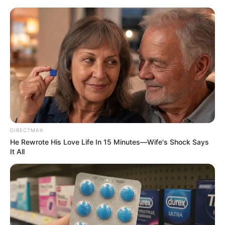
HOME
INSPIRASI
STYLE
FILM &
NGAKAK
QUOTES
HYPE
MORE
SERIES
DIRECTMAX
He Rewrote His Love Life In 15 Minutes—Wife's Shock Says
It All