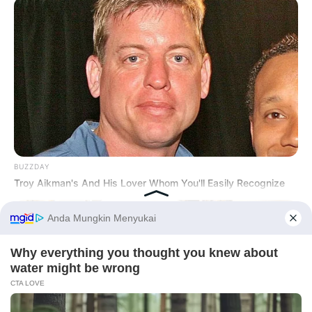
BUZZDAY
Troy Aikman's And His Lover Whom You'll Easily Recognize
Before You Go
PRIVACY POLICY
DISCLAIMER
HUBUNGI KAMI
IKLAN