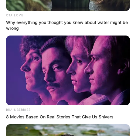
Alamat email Anda tidak akan dipublikasikan.
Ruas yang wajib ditandai
*
CTA LOVE
Why everything you thought you knew about water might be
wrong
Rating
Cerita
Pemain
BRAINBERRIES
8 Movies Based On Real Stories That Give Us Shivers
Akting