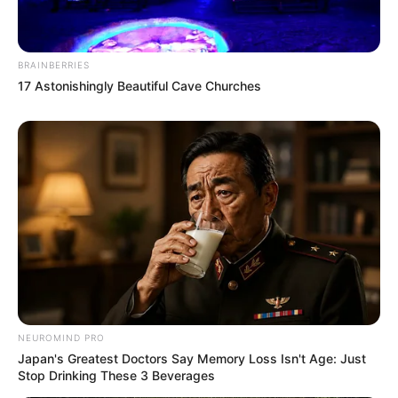
Pelanggan Ini Bikin Auto
Merinding
BRAINBERRIES
17 Astonishingly Beautiful Cave Churches
Bikin Ngakak, 10 Potret
Cosplay Murah Pakai Bahan
Seadanya
NEUROMIND PRO
Japan's Greatest Doctors Say Memory Loss Isn't Age: Just
Stop Drinking These 3 Beverages