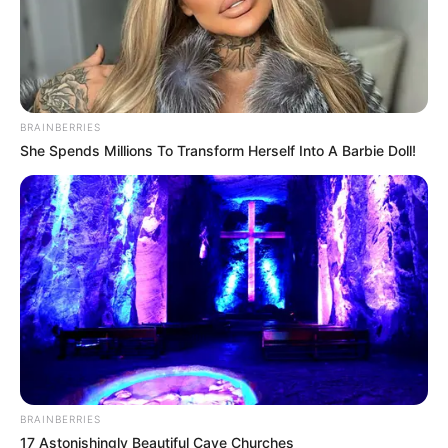
BRAINBERRIES
She Spends Millions To Transform Herself Into A Barbie Doll!
BRAINBERRIES
17 Astonishingly Beautiful Cave Churches