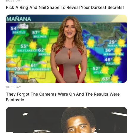
BUZZ DAY
Pick A Ring And Nail Shape To Reveal Your Darkest Secrets!
Ju Ji Hon sebagai Yoon Hee Jae
Pengacara andalan di firma hukum Song & Kim, berbakat dan
selalu menang dalam setiap persidangan. Berdedikasi tinggi dan
elegan
PEMERAN PENDUKUNG
Firma Hukum Song & Kim
Baca selengkapnya
arrow_forward_ios
BUZZDAY
They Forgot The Cameras Were On And The Results Were
Fantastic