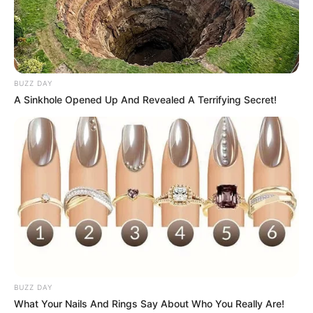
Ambyar! 10 Kalimat Baper
Pakai Bahasa Jawa Ini Bikin
Galau Abis
BUZZ DAY
A Sinkhole Opened Up And Revealed A Terrifying Secret!
Fail! 10 Potret Makanan Gagal
Dimasak yang Bikin Kamu
Nggak Selera
BUZZ DAY
What Your Nails And Rings Say About Who You Really Are!