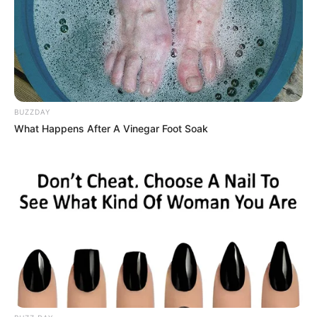
-
/10 (- Votes)
Beri Rating & Review
BUZZDAY
What Happens After A Vinegar Foot Soak
Edit
Daftar isi
PEMERAN UTAMA
Kim Hye Soo sebagai Jung Geum Ja
Pengacara miskin yang bergaya nyentrik, suka mencari klien
orang kaya dengan cara kerja yang serampangan