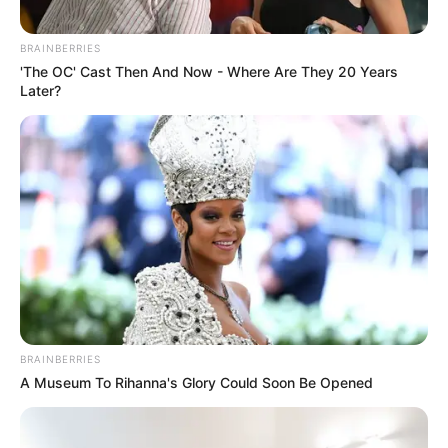
BRAINBERRIES
'The OC' Cast Then And Now - Where Are They 20 Years
Later?
Walking On Thin Ice
Tempest
My Troublesome Star
Aema
BRAINBERRIES
A Museum To Rihanna's Glory Could Soon Be Opened
ULASAN