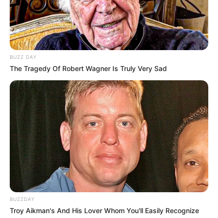
10 Desain Kanopi Tempat
Tidur, Serasa Beristirahat di
Kamar Raja
BUZZ DAY
The Tragedy Of Robert Wagner Is Truly Very Sad
Tampil Lebih Modern, 7 Potret
Hasil Renovasi Rumah Berusia
90 Tahun
BUZZDAY
Troy Aikman's And His Lover Whom You'll Easily Recognize