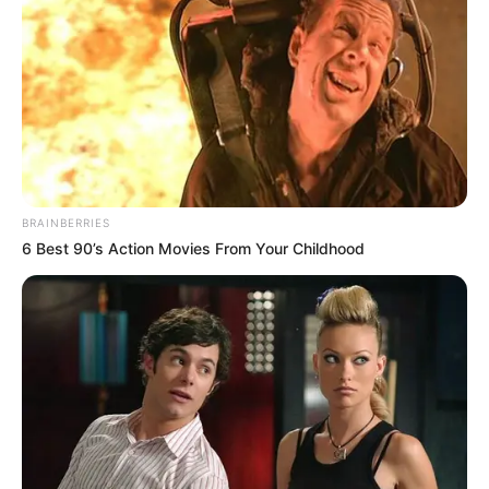
BRAINBERRIES
6 Best 90’s Action Movies From Your Childhood
LIHAT ARTIKEL LAINNYA
Tastefully Yours
Confidence Queen