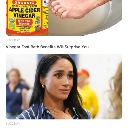
Merinding
BUZZDAY
Vinegar Foot Bath Benefits Will Surprise You
Bikin Ngakak, 10 Potret
Cosplay Murah Pakai Bahan
Seadanya
Anti Mainstream, 10 Cara
BUZZDAY