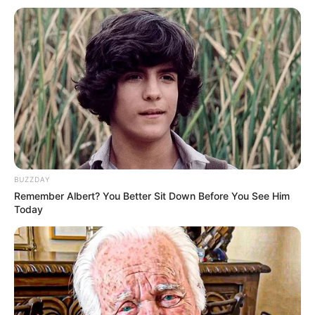
10 Pose Manekin Anti
Mainstream yang Konyol
Banget
8 Kata Lucu Seputar Malam
BUZZDAY
Minggu ala Jomblo yang Bikin
Remember Albert? You Better Sit Down Before You See Him
Ngenes
Today