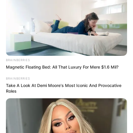
Alamat email Anda tidak akan dipublikasikan.
Ruas yang wajib ditandai
*
BRAINBERRIES
Magnetic Floating Bed: All That Luxury For Mere $1.6 Mil?
Rating
Cerita
BRAINBERRIES
Take A Look At Demi Moore's Most Iconic And Provocative
Roles
Pemain
Akting
Musik