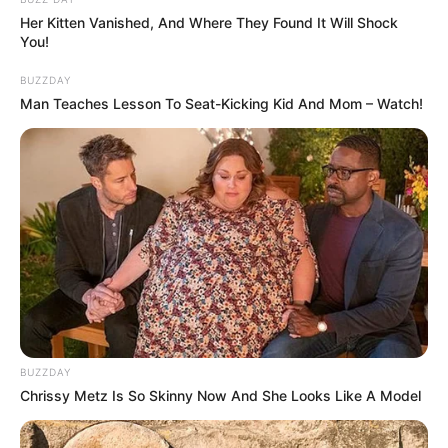
Her Kitten Vanished, And Where They Found It Will Shock
You!
BUZZDAY
Man Teaches Lesson To Seat-Kicking Kid And Mom – Watch!
Oh Kyung Hwa sebagai Lee Ji Eun
BUZZDAY
Hong Ki Joon sebagai Park Joo Ho
Chrissy Metz Is So Skinny Now And She Looks Like A Model
Pelanggan utama