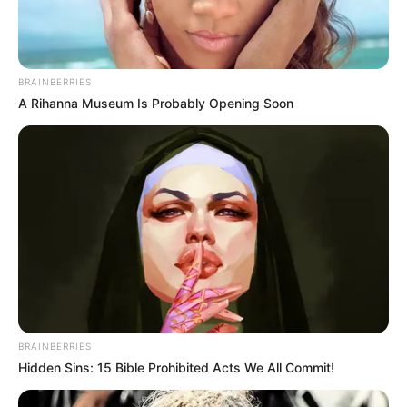
BRAINBERRIES
A Rihanna Museum Is Probably Opening Soon
Halaman :
1
2
Sebelumnya
TAGS
DRAMA KOREA
HYENA
BRAINBERRIES
Hidden Sins: 15 Bible Prohibited Acts We All Commit!