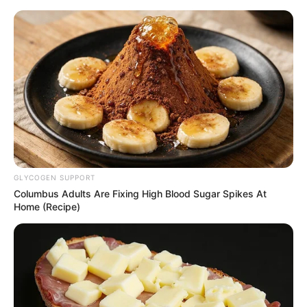
HOME
INSPIRASI
STYLE
FILM &
NGAKAK
QUOTES
HYPE
MORE
SERIES
GLYCOGEN SUPPORT
Columbus Adults Are Fixing High Blood Sugar Spikes At
Home (Recipe)