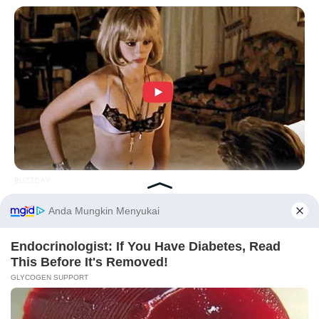
BUZZDAY
Co-stars Who Lost Control While Kissing Each Other
Before You Go
PRIVACY POLICY
DISCLAIMER
HUBUNGI KAMI
IKLAN