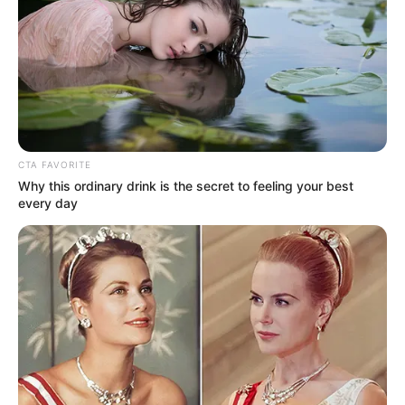
-
/10 (- Votes)
Beri Rating & Review
CTA FAVORITE
Why this ordinary drink is the secret to feeling your best
every day
Edit
Setelah mendulang kesuksesan, drama Cina
A Love So Beautiful
akan dibuat ulang dengan versi drama Korea.
Drama yang pertama kali tayang pada 2017 ini menjadi serial
yang terkenal. Bahkan,
soundtrack
-nya pun juga banyak
didengarkan di seluruh dunia. Kali ini hadir dalam versi baru
dengan arahan sutradara Seo Min Jeong.