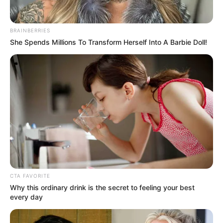
Penulis Naskah: Jang Yoo Yun, Choi Yoo Jung
Rumah Produksi: Kakao M, WhyNot Media
BRAINBERRIES
Channel TV: KakaoTV, Netflix
She Spends Millions To Transform Herself Into A Barbie Doll!
Jumlah Episode: 24 Episode
Masa Tayang: 28 Desember 2020 – 20 Februari 2021
Jadwal Tayang: Senin, Kamis, Sabtu Pukul 17.00 KST atau
15.00 WIB
CTA FAVORITE
Why this ordinary drink is the secret to feeling your best
every day