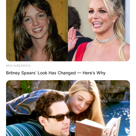
BRAINBERRIES
Britney Spears' Look Has Changed — Here's Why
(foto: kakaotv)