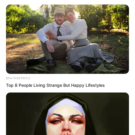
HOME
INSPIRASI
STYLE
FILM &
NGAKAK
QUOTES
HYPE
MORE
SERIES
BRAINBERRIES
Top 8 People Living Strange But Happy Lifestyles