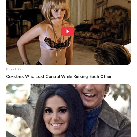
OS
T (Original Soundtrack)
Recently
– Kim Yo Han
Loveable
– SinB
GFRIEND
Day and Night
– Ha Hyun Sang
Trailer
BUZZDAY
Co-stars Who Lost Control While Kissing Each Other