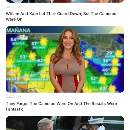
Membawa Barang Belanjaan
Versi Warga Thailand
HABERION
William And Kate Let Their Guard Down, But The Cameras
Were On
Langka Banget! 10 Pose Lucu
Katak yang Bikin Ketawa
Gemes
BUZZ DAY
They Forgot The Cameras Were On And The Results Were
Fantastic
Ambyar! 10 Kalimat Baper