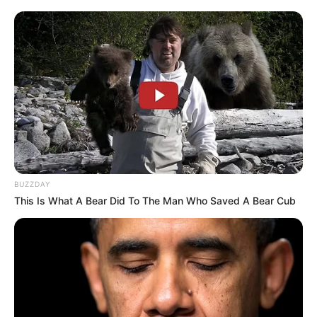
LIHAT ARTIKEL LAINNYA
Tastefully Yours
Confidence Queen
BUZZDAY
This Is What A Bear Did To The Man Who Saved A Bear Cub
Walking On Thin Ice
Tempest