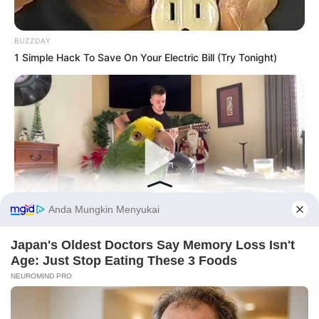
BUZZDAY
1 Simple Hack To Save On Your Electric Bill (Try Tonight)
Before You Go
BUZZ DAY
Watch This Parrot Belt Out A Pitch-Perfect Beyonce Song
PRIVACY POLICY
DISCLAIMER
HUBUNGI KAMI
IKLAN