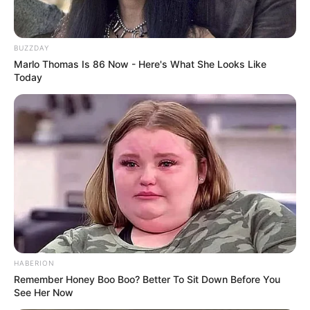
BUZZDAY
Marlo Thomas Is 86 Now - Here's What She Looks Like
Today
TAGS
A LOVE SO BEAUTIFUL
DRAMA KOREA
HABERION
Remember Honey Boo Boo? Better To Sit Down Before You
See Her Now