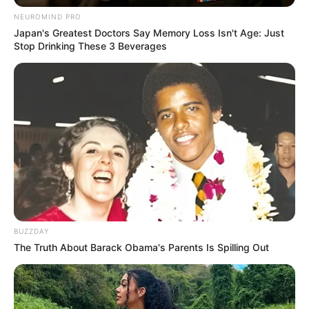
NEUROMIND PRO
Japan's Greatest Doctors Say Memory Loss Isn't Age: Just
Stop Drinking These 3 Beverages
BUZZDAY
The Truth About Barack Obama's Parents Is Spilling Out
Serem! 9 Chat Ojek Online &
Pelanggan Ini Bikin Auto