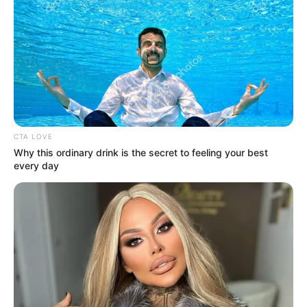
Baca juga:
Sinopsis One Fine Week 2, Kisah Gadis Biasa yang
Bertukar Peran dengan Idol
Mute
Daftar isi
Detail
CTA LOVE
Why this ordinary drink is the secret to feeling your best
every day
Judul: A Love So Beautiful / 아름다웠던 우리에게
Judul Lain: Areumdawotdeon Uriege
Genre: Romantis, Komedi, Anak Muda
Negara: Korea Selatan
Sutradara: Seo Min Jung
Produser: –