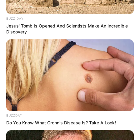
10 Pose Manekin Anti
Mainstream yang Konyol
Banget
BUZZ DAY
Jesus' Tomb Is Opened And Scientists Make An Incredible
Discovery
8 Kata Lucu Seputar Malam
Minggu ala Jomblo yang Bikin
Ngenes
BUZZDAY
Do You Know What Crohn's Disease Is? Take A Look!