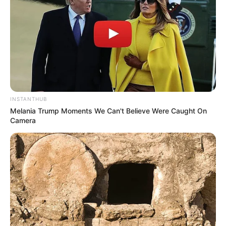
Pakai Bahasa Jawa Ini Bikin
Galau Abis
INSTANTHUB
Melania Trump Moments We Can't Believe Were Caught On
Fail! 10 Potret Makanan Gagal
Camera
Dimasak yang Bikin Kamu
Nggak Selera