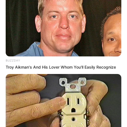
10 Desain Kanopi Tempat
Tidur, Serasa Beristirahat di
Kamar Raja
BUZZDAY
Troy Aikman's And His Lover Whom You'll Easily Recognize
Tampil Lebih Modern, 7 Potret
Hasil Renovasi Rumah Berusia
90 Tahun