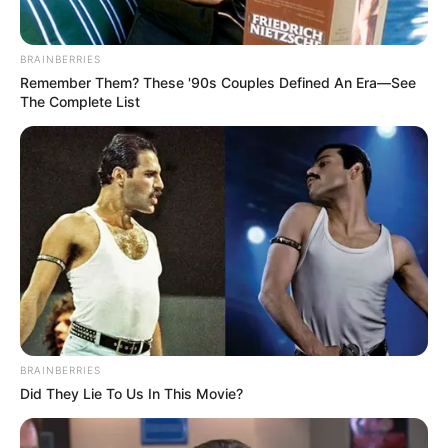
Sinopsis
Serial ini berawal dari kisah asmara Shin Sol Yi (So Ju Yeon),
BRAINBERRIES
siswi sekolah menengah atas yang pintar dan ceria.
Remember Them? These '90s Couples Defined An Era—See
The Complete List
BRAINBERRIES
Did They Lie To Us In This Movie?