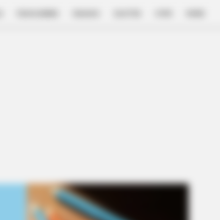
E
FILM & SERIES
NGAKAK
QUOTES
HYPE
MORE