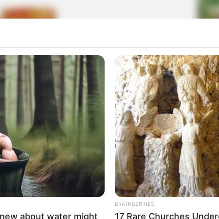
La
Ka
Ge
Am
Pa
Ga
BRAINBERRIES
knew about water might
17 Rare Churches Underg