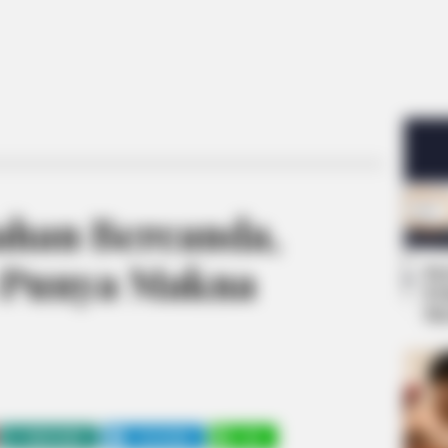
Bahan Bercanda,
Punya Makna
Se
Pe
Me
WHATSAPP
TELEGRAM
LINE