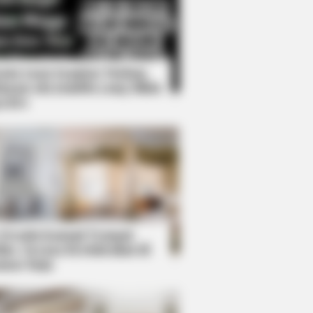
Kata Lucu Seputar Malam
nggu ala Jomblo yang Bikin
enes
es From Your Childhood
 Desain Kanopi Tempat
dur, Serasa Beristirahat di
mar Raja