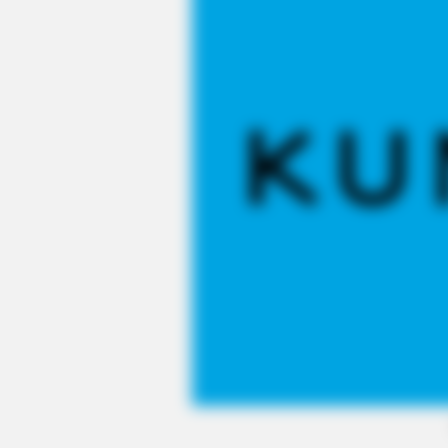
BRAINBERRIES
Tarantino Wants To End His Caree
With This Movie?
BRAINBERRIES