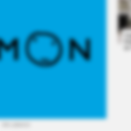
BRAINBERRIES
BRAIN
r
This Woman Chose To Live Like A
Whe
Horse
Fou
Ta
Ha
BRAINBERRIES
90
Remember Them? These 
See The Complete List
(foto: pinterest)