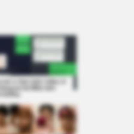
rem! 9 Chat Ojek Online &
langgan Ini Bikin Auto
rinding