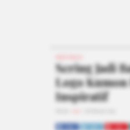
INSPIRASI
Sering Jadi 
Logo Kumon 
Inspiratif
Penulis:
resti
|
18 Februari 2024
SHARE
TWEET
SHARE