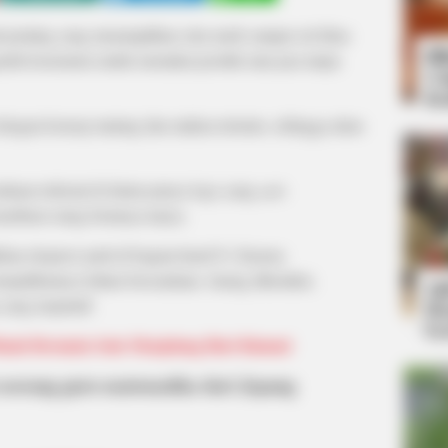
 penting yang menampilkan citra merk sampai ciri khas
Bi
ruhi konsumen untuk memakai produk atau jasa tanpa
Co
Se
engan konsep matang dan makna tertentu, sehingga akan
ahaan terkenal di dunia punya logo yang
anti-
embuat orang bertanya-tanya.
 ekspresi aneh di bagian huruf O. Karena
jadikannya bahan bercandaan. Jarang diketahui,
An
ng inspiratif.
Me
Ve
tnah Bermata Satu Menjelang Hari Kiamat
seorang guru matematika dari Jepang