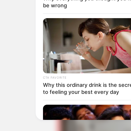
be wrong
KUMON punya sejarah awal dari Toru K
Saat duduk di bangku kelas 2 SD, Takes
matematika.
CTA FAVORITE
Why this ordinary drink is the secr
to feeling your best every day