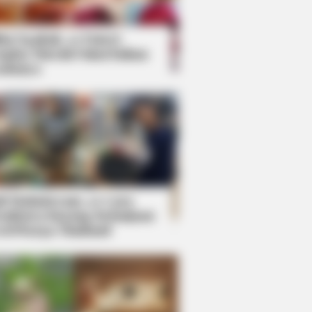
kin Ngakak, 10 Potret
splay Murah Pakai Bahan
adanya
ti Mainstream, 10 Cara
mbawa Barang Belanjaan
rsi Warga Thailand