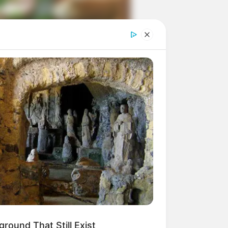
ngka Banget! 10 Pose Lucu
tak yang Bikin Ketawa
mes
byar! 10 Kalimat Baper
kai Bahasa Jawa Ini Bikin
lau Abis
round That Still Exist