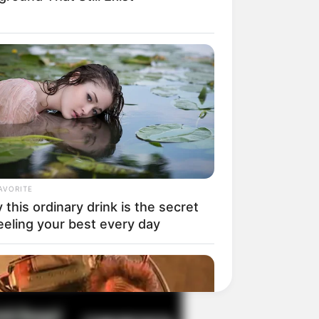
il! 10 Potret Makanan Gagal
masak yang Bikin Kamu
gak Selera
AVORITE
this ordinary drink is the secret
eeling your best every day
 Pose Manekin Anti
instream yang Konyol
nget