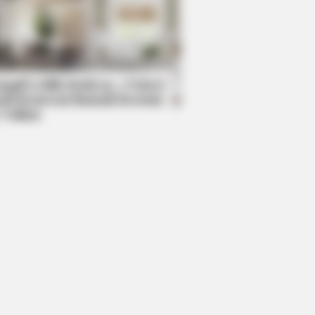
BERRIES
re Are They Now? 9 Ex-Actors
nd Unexpected Career Paths
mpil Lebih Modern, 7 Potret
sil Renovasi Rumah Berusia
 Tahun
'90s Couples Defined An Era—