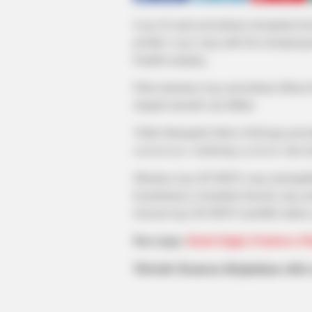
Logo di suatu perusahaan merupakan hal
produk. Logo yang unik bisa mempenga
berpikir panjang.
Pada umumnya logo perusahaan dibuat d
tampak menarik saat dilihat.
Tidak dimungkiri bahwa beberapa perus
mainstream
, cenderung
nyeleneh
, dan m
Misalnya logo KUMON yang menunjukkan
keanehannya, kemudian banyak yang men
ternyata logo KUMON memiliki makna ya
Baca juga:
Kisah Dajjal, Pembawa Fi
Metode Kumon diciptakan oleh 