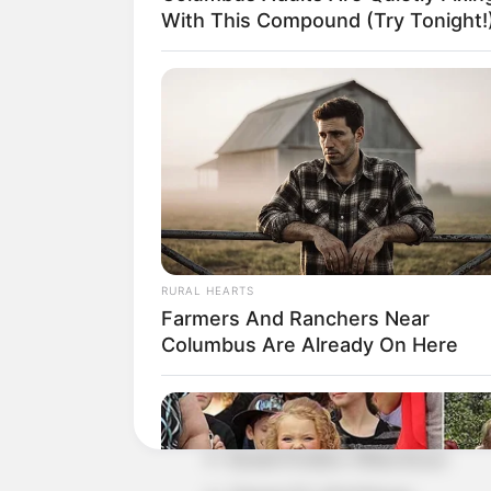
With This Compound (Try Tonight!
Detail
Judul: Rumah Terpilih
Judul Lain: –
Genre: Horor, Komedi
RURAL HEARTS
Negara: Indonesia
Farmers And Ranchers Near
Sutradara: Chandra Wahyu
Columbus Are Already On Here
Produser: –
Penulis Naskah: –
Rumah Produksi: 8Mata Kreasi