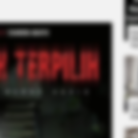
8 
Mi
Ng
HABERION
r In Fierce New Photo
He Helped A Dying Polar
10
Ti
Ka