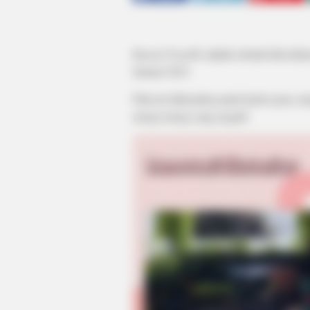
Rumah Terpilih
adalah sebuah film Ind
Januari 2023.
Film ini didasarkan pada kisah nyata, 
energi-energi yang negatif.