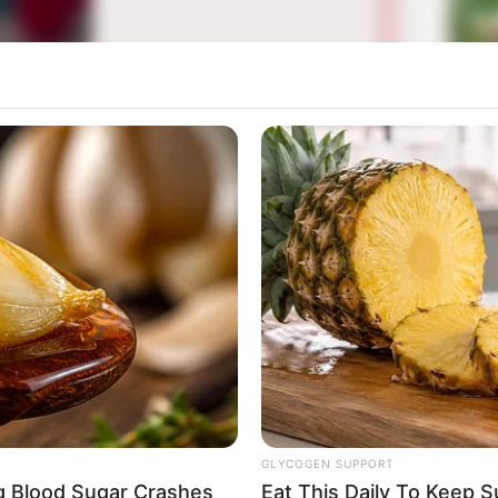
La
Ka
Ge
n
yang pernah beperan dalam
Pancaran Sinar Petromaks:
eh Jovian Mandagie yang debut melalui film ini.
Mute
Am
Pa
Ga
GLYCOGEN SUPPORT
ng Blood Sugar Crashes
Eat This Daily To Keep 