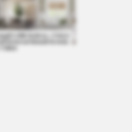
DAY
ember Lizzie? Take A Deep
ath Before You See Her Now
mpil Lebih Modern, 7 Potret
sil Renovasi Rumah Berusia
 Tahun