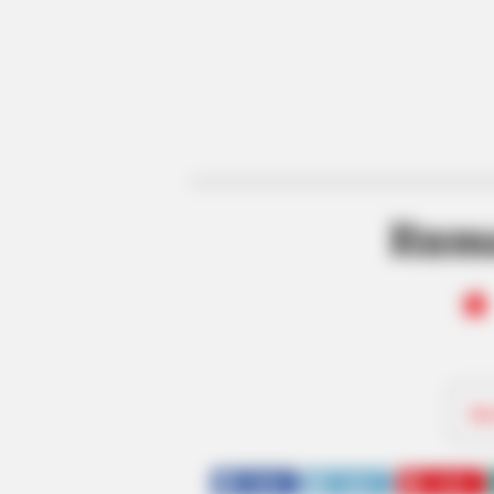
Ruma
Be
SHARE
TWEET
SHARE