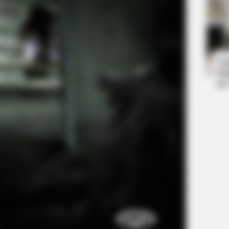
BUZZ DAY
BUZZ 
Co-stars Who Lost Control While
Rem
Kissing Each Other
Bre
Ta
Ha
90
RADAR MEDIA