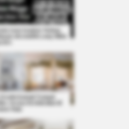
Kata Lucu Seputar Malam
nggu ala Jomblo yang Bikin
enes
 Bear—The Ending Is Unbelievable!
 Desain Kanopi Tempat
dur, Serasa Beristirahat di
mar Raja