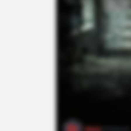
HABERION
William And Kate Let Their Guard
Down, But The Cameras Were On
RADAR MEDIA