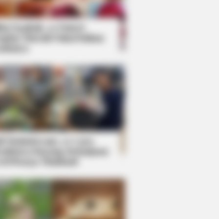
kin Ngakak, 10 Potret
splay Murah Pakai Bahan
adanya
ti Mainstream, 10 Cara
mbawa Barang Belanjaan
rsi Warga Thailand