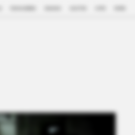
E
FILM & SERIES
NGAKAK
QUOTES
HYPE
MORE