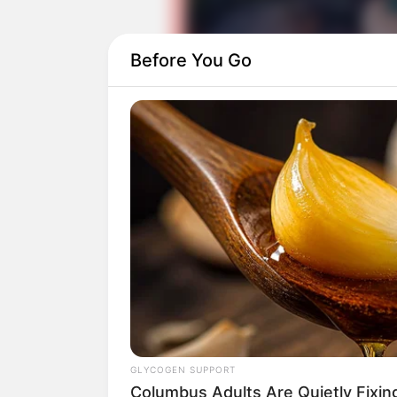
Before You Go
Pemeran utamanya adalah
Elma Agusti
Gaya Mahasiswa
(2019). Ia ditemani ol
Daftar isi
GLYCOGEN SUPPORT
Columbus Adults Are Quietly Fixi