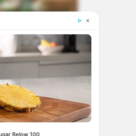
ngka Banget! 10 Pose Lucu
tak yang Bikin Ketawa
mes
byar! 10 Kalimat Baper
kai Bahasa Jawa Ini Bikin
lau Abis
Sugar Below 100