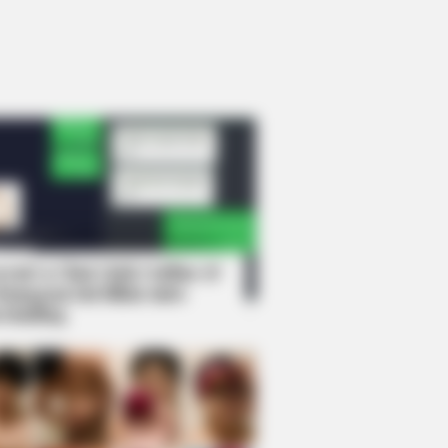
rem! 9 Chat Ojek Online &
langgan Ini Bikin Auto
rinding