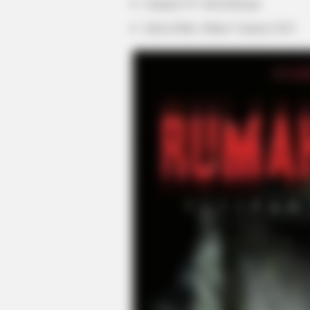
Channel TV: MAXStream
Jadwal Rilis: Mulai 5 Januari 2023
HABERION
Honey Boo Boo Is So Thin! See He