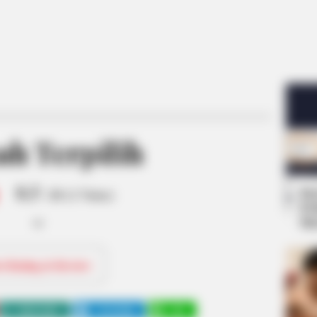
h Terpilih
8.5
Se
/10 (1 Votes)
Pe
Me
ri Rating & Review
WHATSAPP
TELEGRAM
LINE