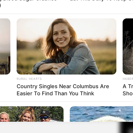
)
Fa
Di
Ng
RURAL HEARTS
HABE
Country Singles Near Columbus Are
A T
Easier To Find Than You Think
Sho
10
Ma
Ba