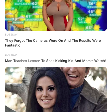
Fail! 10 Potret Makanan Gagal
Dimasak yang Bikin Kamu
Nggak Selera
BUZZDAY
They Forgot The Cameras Were On And The Results Were
Fantastic
BUZZDAY
Man Teaches Lesson To Seat-Kicking Kid And Mom – Watch!
10 Pose Manekin Anti
Mainstream yang Konyol
Banget