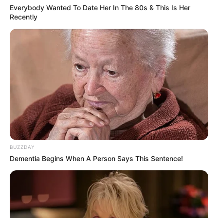
Everybody Wanted To Date Her In The 80s & This Is Her
Recently
Rating
Cerita
Pemain
Akting
Musik
BUZZDAY
Dementia Begins When A Person Says This Sentence!