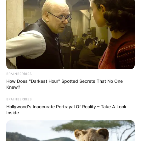
Detail
Judul: Rambut Kafan
Judul Lain: –
Genre: Horor
Negara: Indonesia
Sutradara: Helfi Kardit
BRAINBERRIES
Produser: –
How Does "Darkest Hour" Spotted Secrets That No One
Knew?
Penulis Naskah: –
BRAINBERRIES
Rumah Produksi: Voxineema
Hollywood's Inaccurate Portrayal Of Reality – Take A Look
Channel TV: –
Inside
Jadwal Tayang: Mulai 18 Januari 2024