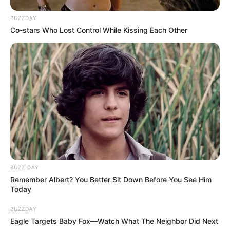
OS
T (Original Soundtrack)
BUZZDAY
Co-stars Who Lost Control While Kissing Each Other
–
Trailer
BUZZ DAY
Remember Albert? You Better Sit Down Before You See Him
Today
BUZZDAY
Eagle Targets Baby Fox—Watch What The Neighbor Did Next