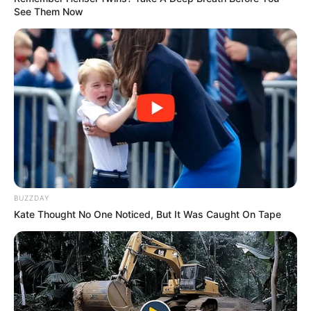
See Them Now
Dia Bukan Ibu
Darah Nyai
Andai Ibu Tidak Menikah
BUZZDAY
Dengan Ayah
Kate Thought No One Noticed, But It Was Caught On Tape
1 ULASAN
Ayya