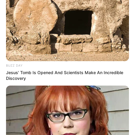
Tampil Lebih Modern, 7 Potret
Hasil Renovasi Rumah Berusia
90 Tahun
BUZZ DAY
Jesus' Tomb Is Opened And Scientists Make An Incredible
Discovery