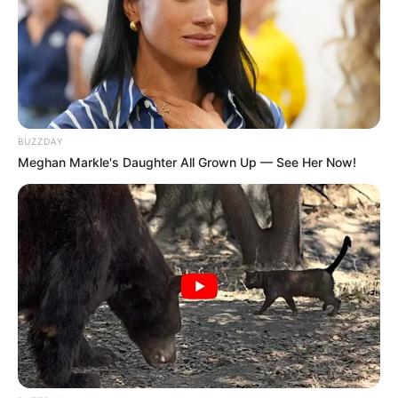
Bikin Ngakak, 10 Potret
Cosplay Murah Pakai Bahan
Seadanya
BUZZDAY
Meghan Markle's Daughter All Grown Up — See Her Now!
Anti Mainstream, 10 Cara
Membawa Barang Belanjaan
Versi Warga Thailand