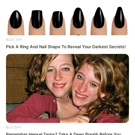
LIHAT ARTIKEL LAINNYA
BUZZ DAY
Pick A Ring And Nail Shape To Reveal Your Darkest Secrets!
Kang Solah from Kang
Tukar Takdir
Mak x Nenek Gayung
Sukma
BUZZDAY
Remember Hensel Twins? Take A Deep Breath Before You