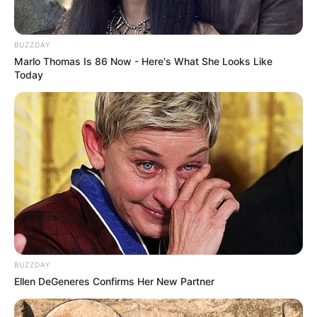
8 Kata Lucu Seputar Malam
BUZZDAY
Minggu ala Jomblo yang Bikin
Marlo Thomas Is 86 Now - Here's What She Looks Like
Ngenes
Today
10 Desain Kanopi Tempat
Tidur, Serasa Beristirahat di
Kamar Raja
BUZZDAY
Ellen DeGeneres Confirms Her New Partner