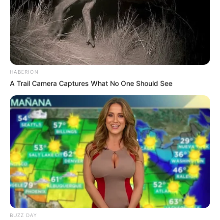
LIHAT ARTIKEL LAINNYA
HABERION
A Trail Camera Captures What No One Should See
Asal usul Perayaan
57 Kata-Kata Menyambut
Halloween, Identik
Tahun Baru, Semangat
dengan Hal
Baru
Menyeramkan
50 Kata-Kata Bulan Maret
yang Penuh Makna dan
BUZZ DAY