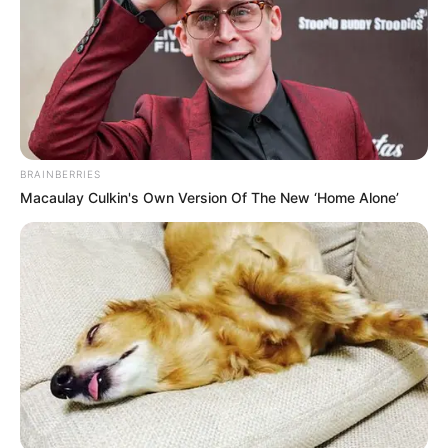
Langka Banget! 10 Pose Lucu
Katak yang Bikin Ketawa
Gemes
BRAINBERRIES
Macaulay Culkin's Own Version Of The New ‘Home Alone’
Ambyar! 10 Kalimat Baper
Pakai Bahasa Jawa Ini Bikin
Galau Abis