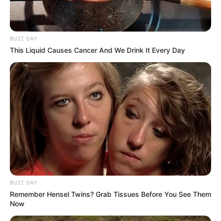
BUZZ DAY
This Liquid Causes Cancer And We Drink It Every Day
5. Monster menjauh
“Permen sehari membuat monster
menjauh.” – Anonim.
Kata-kata ini juga lazim digunakan. Terkait dengan tradisi zaman
dahulu. Mereka percaya kepada tokoh tertentu untuk mengusir
hantu dan memberi imbalan permen.
BUZZ DAY
Remember Hensel Twins? Grab Tissues Before You See Them
Now