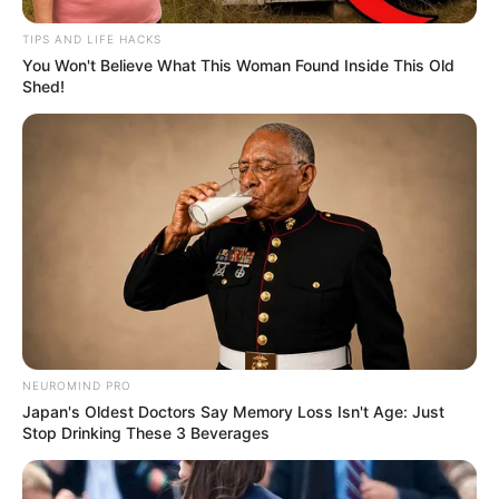
9. Malam Halloween
TIPS AND LIFE HACKS
You Won't Believe What This Woman Found Inside This Old
“Tidak ada yang begitu indah di dunia
Shed!
seperti malam akhir di hari Halloween..” –
Steve Almond.
Artinya bumi sangat indah ketika malam Halloween. Untuk
penyuka Halloween, suasana menegangkan, horror, menakutan
menjadikan semua itu indah.
NEUROMIND PRO
Japan's Oldest Doctors Say Memory Loss Isn't Age: Just
Stop Drinking These 3 Beverages