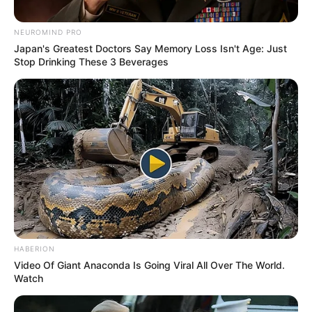
NEUROMIND PRO
Japan's Greatest Doctors Say Memory Loss Isn't Age: Just
Stop Drinking These 3 Beverages
HABERION
Video Of Giant Anaconda Is Going Viral All Over The World.
QUOTES
Watch
Quotes Halloween Untuk Kamu