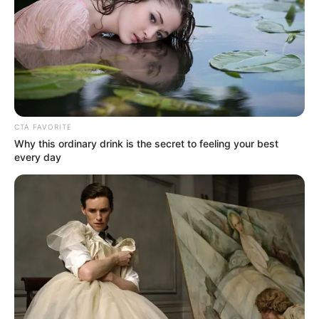
Bulan Juli, Semangat
Hadapi Hari!
TULIS KOMENTAR
Alamat email Anda tidak akan dipublikasikan.
Ruas yang wajib ditandai
*
CTA FAVORITE
Why this ordinary drink is the secret to feeling your best
every day