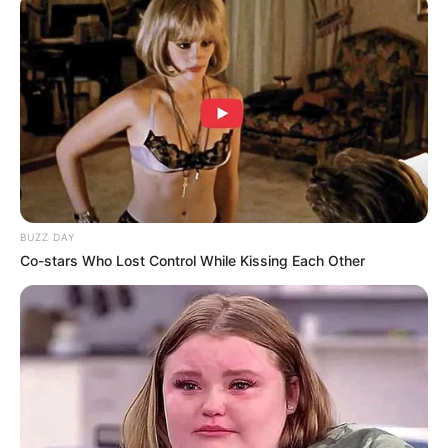
Daftar isi
Mute
Quotes Halloween Untuk Kamu yang Lagi
Merayakannya
BUZZ DAY
1. Udara dingin
Co-stars Who Lost Control While Kissing Each Other
“Tapi aku suka Halloween, dan aku suka
perasaan itu: udara dingin, bahaya seram
mengintai di sudut.” – Evan Peters.
Bagi yang suka Halloween pasti akan menantikan suasana yang
serba menegangkan. Labu-labu hias, rumah-rumah yang
mendadak menjadi menyeramkan.