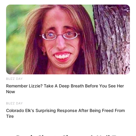
HOME
INSPIRASI
STYLE
FILM &
NGAKAK
QUOTES
HYPE
MORE
SERIES
BUZZ DAY
Remember Lizzie? Take A Deep Breath Before You See Her
Now
BUZZ DAY
Colorado Elk's Surprising Response After Being Freed From
Tire