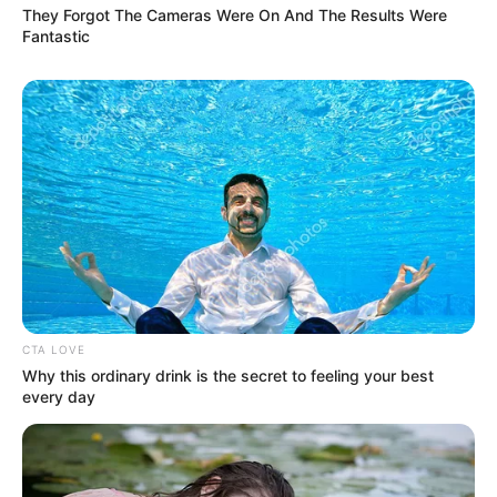
They Forgot The Cameras Were On And The Results Were
Motivasi
Fantastic
53 Kata-Kata Menyambut
51 Kata-Kata Menyambut
Bulan April, Bukan April
Agustus, Bulan
Mop Lho!
Kemerdekaan untuk
Perubahan
CTA LOVE
Why this ordinary drink is the secret to feeling your best
every day
53 Kata-Kata Menyambut