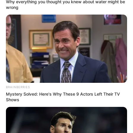
Baca juga:
10 Artis Ini Punya Restoran Hits dan Bercita Rasa
Why everything you thought you knew about water might be
wrong
Lezat
1. Anwar BAB rupanya lulusan SMK jurusan Tata
Boga. Ia sempat masuk MasterChef Indonesia karena
minat memasaknya yang tinggi
BRAINBERRIES
Mystery Solved: Here's Why These 9 Actors Left Their TV
Shows