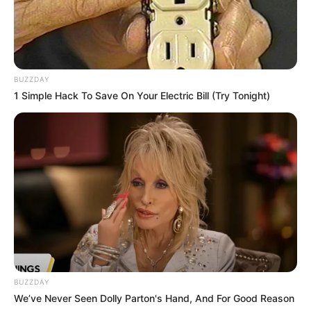
BUZZDAY
1 Simple Hack To Save On Your Electric Bill (Try Tonight)
LIHAT ARTIKEL LAINNYA
BUZZDAY
We’ve Never Seen Dolly Parton's Hand, And For Good Reason