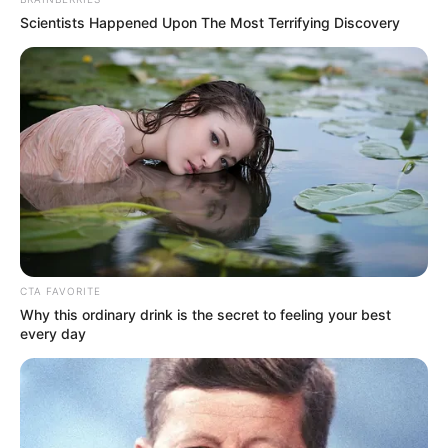
Blue, London dan berhasil memperoleh sertifikat
Mute
Scientists Happened Upon The Most Terrifying Discovery
memasak dari kampusnya. Sekarang, ia berniat
membuka usaha kuliner
CTA FAVORITE
Why this ordinary drink is the secret to feeling your best
every day