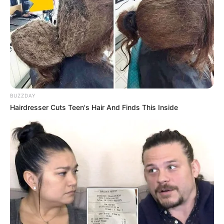
Langka Banget! 10 Pose Lucu
Katak yang Bikin Ketawa
Gemes
BUZZDAY
Hairdresser Cuts Teen's Hair And Finds This Inside
Ambyar! 10 Kalimat Baper
Pakai Bahasa Jawa Ini Bikin
Galau Abis