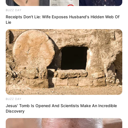
BUZZ DAY
Receipts Don't Lie: Wife Exposes Husband's Hidden Web Of
Lie
Fail! 10 Potret Makanan Gagal
Dimasak yang Bikin Kamu
Nggak Selera
BUZZ DAY
10 Pose Manekin Anti
Jesus' Tomb Is Opened And Scientists Make An Incredible
Mainstream yang Konyol
Discovery
Banget