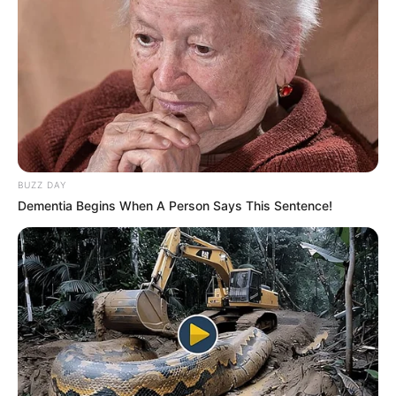
8 Kata Lucu Seputar Malam
Minggu ala Jomblo yang Bikin
Ngenes
BUZZ DAY
Dementia Begins When A Person Says This Sentence!
10 Desain Kanopi Tempat
Tidur, Serasa Beristirahat di
Kamar Raja