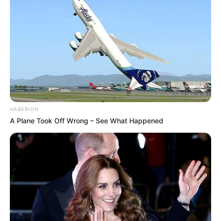
Alhasil, ia pandai memasak berbagai hidangan
HABERION
A Plane Took Off Wrong – See What Happened
(foto: instagram/ratnagalih)
10. Dibalik suksesnya Aurel mengelola bisnis kuliner,