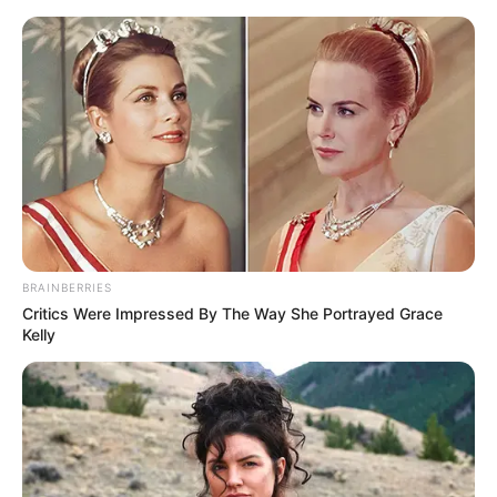
HOME
INSPIRASI
STYLE
FILM &
NGAKAK
QUOTES
HYPE
MORE
SERIES
BRAINBERRIES
Critics Were Impressed By The Way She Portrayed Grace
Kelly