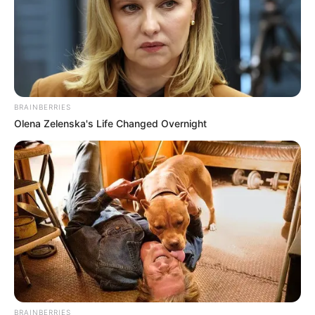
4. Bakat masak Nagita Slavina tak lepas dari
ketekunannya dalam mengolah hidangan. Ia pernah
kursus baking di Le Cordon Bleu, London
BRAINBERRIES
Olena Zelenska's Life Changed Overnight
BRAINBERRIES