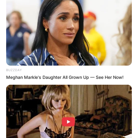
(foto: instagram/raffinagita1717)
5. Selain jago menyanyi, Raisa juga mahir dalam
memasak. Ia sempat belajar menghidangkan
masakan kala berada di India
BUZZDAY
Meghan Markle's Daughter All Grown Up — See Her Now!