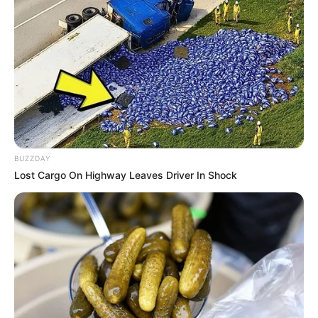
(foto: instagram/deaaannisa)
8. Demi memperdalam ilmu memasaknya, Shireen
Sungkar rela mengambil kursus pribadi untuk
BUZZDAY
membuat kue
Lost Cargo On Highway Leaves Driver In Shock