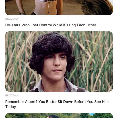
BUZZDAY
Co-stars Who Lost Control While Kissing Each Other
(foto: instagram/raisa6690)
6. Selama berkuliah di Korea Selatan, Dea Annisa
tak melewatkan hobinya untuk memasak. Ini
membuatnya pandai menyajikan masakan Korea
BUZZDAY
Remember Albert? You Better Sit Down Before You See Him
Today