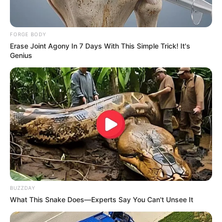
memasak ke sosial medianya
FORGE BODY
Erase Joint Agony In 7 Days With This Simple Trick! It's
Genius
BUZZDAY
What This Snake Does—Experts Say You Can't Unsee It