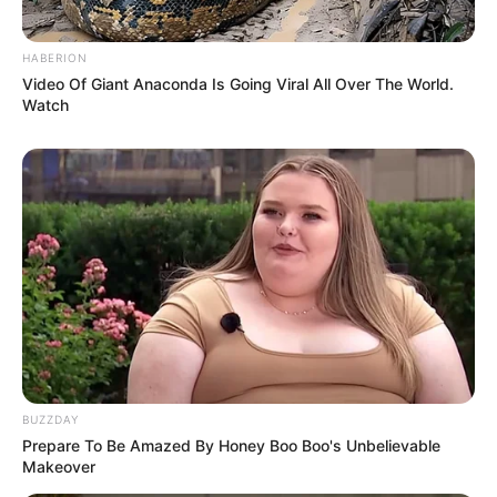
HABERION
Video Of Giant Anaconda Is Going Viral All Over The World.
Watch
Tampil Lebih Modern, 7 Potret
Hasil Renovasi Rumah Berusia
90 Tahun
BUZZDAY
Prepare To Be Amazed By Honey Boo Boo's Unbelievable
Makeover