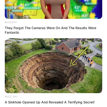
BUZZDAY
They Forgot The Cameras Were On And The Results Were
Fantastic
Serem! 9 Chat Ojek Online &
Pelanggan Ini Bikin Auto
Merinding
BUZZ DAY
A Sinkhole Opened Up And Revealed A Terrifying Secret!