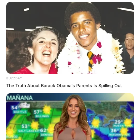
Bak Koki Handal, Inilah 10
Artis Korea yang Pandai
Masak
BUZZDAY
The Truth About Barack Obama's Parents Is Spilling Out