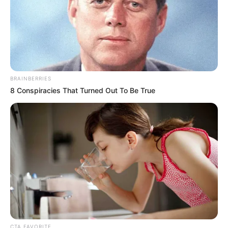
BRAINBERRIES
8 Conspiracies That Turned Out To Be True
(foto: instagram/salshaindradjaja)
3. Meski awalnya sebagai aktor, kini Nicky Tirta lebih
dikenal publik sebagai koki. Diketahui, ia pernah
mengambil kuliah jurusan masak
CTA FAVORITE