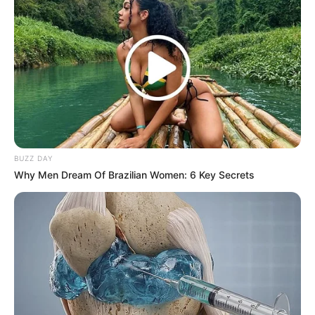
BUZZ DAY
Why Men Dream Of Brazilian Women: 6 Key Secrets
(foto: instagram/deaaannisa)
7. Ketika liburan di Swiss, Syahrini ikut kursus
masak. Ia sekarang rajin membagikan momen