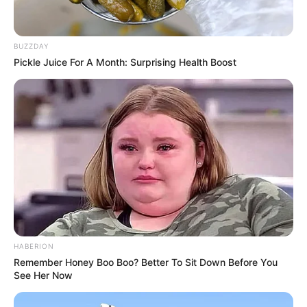
BUZZDAY
Pickle Juice For A Month: Surprising Health Boost
(foto: instagram/shireensungkar)
HABERION
Remember Honey Boo Boo? Better To Sit Down Before You
9. Ratna Galih termasuk seleb yang gemar masak. Ia
See Her Now
pernah bergabung di Jakarta Culinary Center.