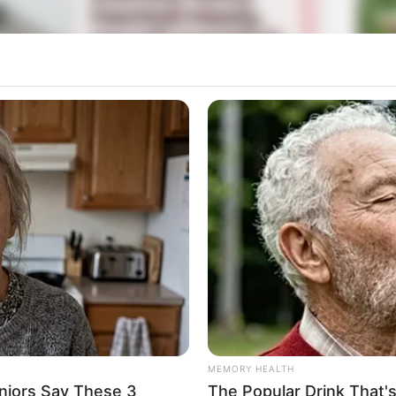
La
Ka
Ge
Mute
Am
Pa
Ga
MEMORY HEALTH
niors Say These 3
The Popular Drink That's