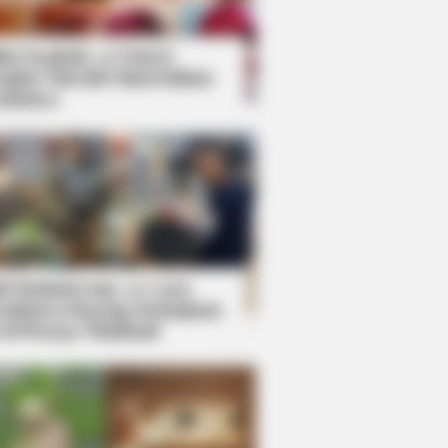
kin Ngakak, 10 Potret
splay Murah Pakai Bahan
adanya
ti Mainstream, 10 Cara
mbawa Barang Belanjaan
rsi Warga Thailand