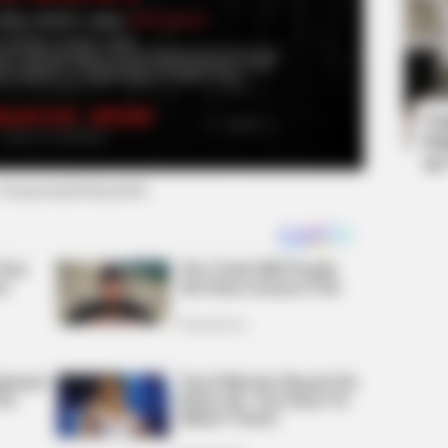
HABERION
BUZZ 
t We
A Trail Camera Captures What No One
Thi
Should See
Clo
Ta
Ha
90
 instagram/pabrikgulafil)