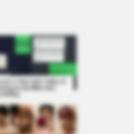
rem! 9 Chat Ojek Online &
langgan Ini Bikin Auto
rinding