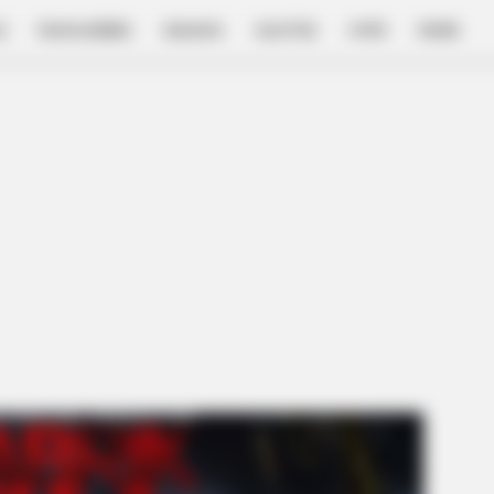
E
FILM & SERIES
NGAKAK
QUOTES
HYPE
MORE