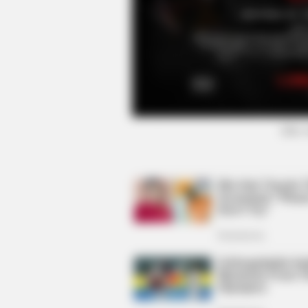
HABERION
Nicole Kidman Finally Admits Wha
All Suspected
(foto: