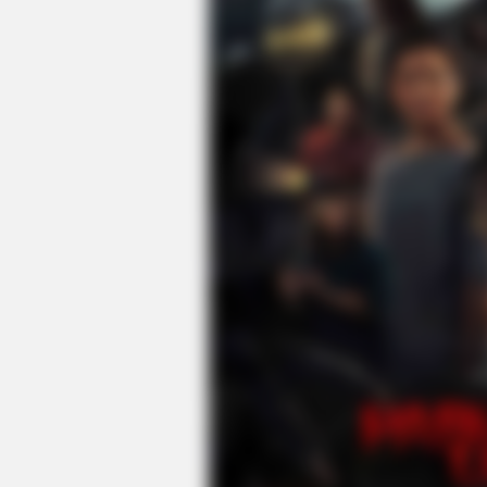
HEALTHYREHABCARE
Victoria Is Almost 90, Hold Your 
Now