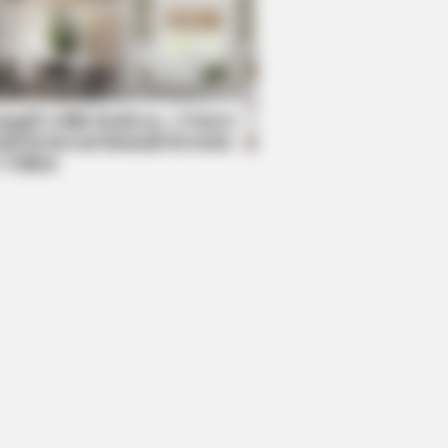
DAY
s Photo Was Not Edited, Look
ser
mpil Lebih Modern, 7 Potret
sil Renovasi Rumah Berusia
 Tahun