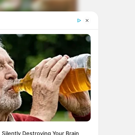
ngka Banget! 10 Pose Lucu
tak yang Bikin Ketawa
mes
byar! 10 Kalimat Baper
kai Bahasa Jawa Ini Bikin
lau Abis
 Silently Destroying Your Brain