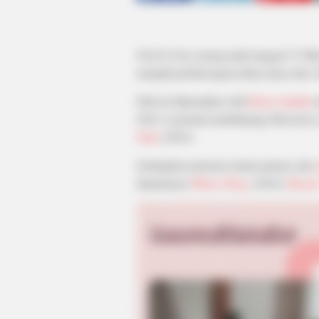
Pabrik Gula
tayang pada tanggal 31 Mar
menjadi perbincangan dunia maya dan vi
Film ini diperankan oleh
Ersya Aurelia
s
2024, ia pernah membintangi film horor
Tahu
(2024).
Sedangkan pemeran utama prianya ada
diantaranya
Winter Elegy
(2024),
Ranah