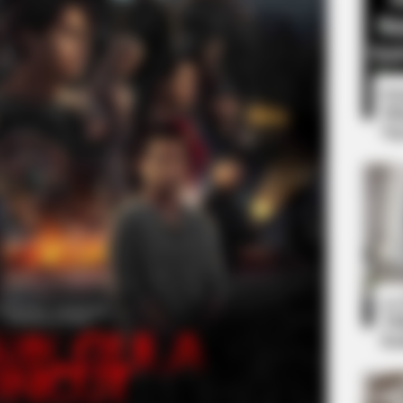
8 
Mi
Ng
ROOM30
Heart When You See Her
The AI Side Hustle Desi
Time
10
Ti
Ka