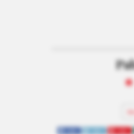
Pa
Be
SHARE
TWEET
SHARE