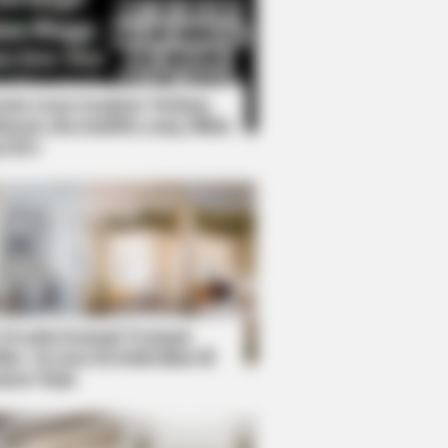
Kata Lucu Seputar Malam
nggu ala Jomblo yang Bikin
enes
gned For Parents With Zero Free
 Desain Kanopi Tempat
dur, Serasa Beristirahat di
mar Raja