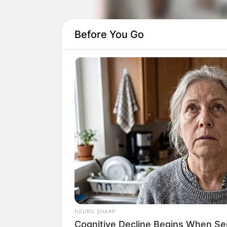
Before You Go
Daftar isi
Detail
Judul: Pabrik Gula
Judul Lain: –
Genre: Horor, Misteri
NEURO SHARP
Negara: Indonesia
Cognitive Decline Begins When Se