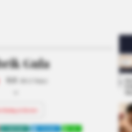
brik Gula
8.8
Se
/10 (1 Votes)
Pe
Me
ri Rating & Review
WHATSAPP
TELEGRAM
LINE