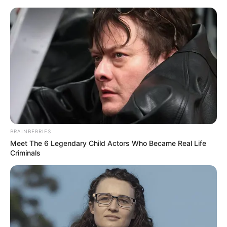
HOME
INSPIRASI
STYLE
FILM &
NGAKAK
QUOTES
HYPE
MORE
SERIES
BRAINBERRIES
Meet The 6 Legendary Child Actors Who Became Real Life
Criminals