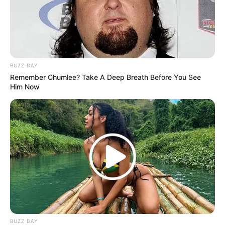
ULASAN
Alamat email Anda tidak akan dipublikasikan.
Ruas yang wajib ditandai
*
BUZZ DAY
Remember Chumlee? Take A Deep Breath Before You See
Him Now
Rating
Cerita
Pemain
Akting
BUZZ DAY