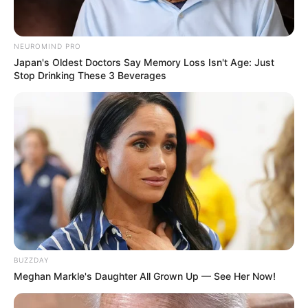
Serem! 9 Chat Ojek Online &
Pelanggan Ini Bikin Auto
Merinding
NEUROMIND PRO
Japan's Oldest Doctors Say Memory Loss Isn't Age: Just
Stop Drinking These 3 Beverages
Bikin Ngakak, 10 Potret
Cosplay Murah Pakai Bahan
Seadanya
BUZZDAY
Meghan Markle's Daughter All Grown Up — See Her Now!