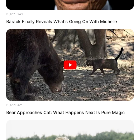
BUZZ DAY
Barack Finally Reveals What's Going On With Michelle
10 Desain Kanopi Tempat
Tidur, Serasa Beristirahat di
Kamar Raja
Tampil Lebih Modern, 7 Potret
Hasil Renovasi Rumah Berusia
BUZZDAY
90 Tahun
Bear Approaches Cat: What Happens Next Is Pure Magic