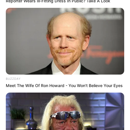
Reporter Wears Ill-Fitting Dress In Public? Take A Look
TAGS
DRAMA KOREA
ONCE UPON A SMALL TOWN
BUZZDAY
Meet The Wife Of Ron Howard - You Won't Believe Your Eyes