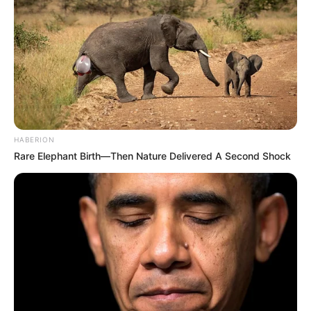
10 Pose Manekin Anti
Mainstream yang Konyol
Banget
HABERION
Rare Elephant Birth—Then Nature Delivered A Second Shock
8 Kata Lucu Seputar Malam
Minggu ala Jomblo yang Bikin
Ngenes