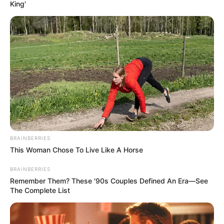
King'
BRAINBERRIES
This Woman Chose To Live Like A Horse
BRAINBERRIES
Remember Them? These '90s Couples Defined An Era—See
The Complete List
Once Upon a Small Town