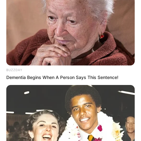
Anti Mainstream, 10 Cara
Membawa Barang Belanjaan
Versi Warga Thailand
BUZZDAY
Dementia Begins When A Person Says This Sentence!
Langka Banget! 10 Pose Lucu
Katak yang Bikin Ketawa
Gemes