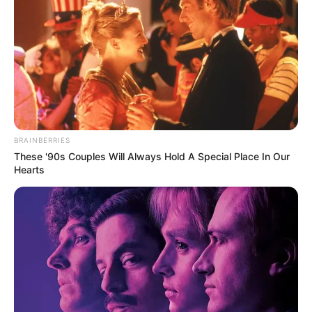
9.3
/10 (1 Votes)
Beri Rating & Review
BRAINBERRIES
These '90s Couples Will Always Hold A Special Place In Our
Edit
Hearts
Once Upon a Small Town
merupakan sebuah drama asal Korea
Selatan yang resmi tayang di Daum Kakao TV mulai 5 September
2022.
Kisahnya diambil dari web novel
Eojjeodaga Jeonwonilgi
yang
ditulis oleh Park Ha Min. Web novel ini dipublikasikan mulai 1
Mei 2019 melalui Ridibooks.