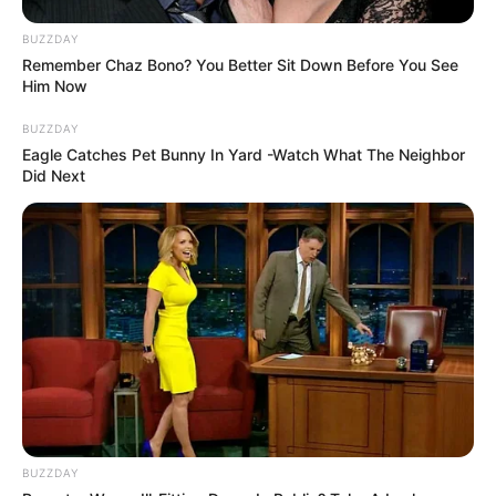
OST (Original Soundtrack)
BUZZDAY
–
Remember Chaz Bono? You Better Sit Down Before You See
Him Now
Trailer
BUZZDAY
Eagle Catches Pet Bunny In Yard -Watch What The Neighbor
Did Next
BUZZDAY