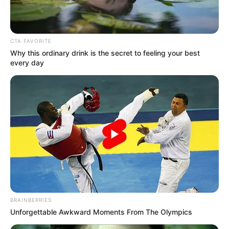
Detail
Judul: Once Upon a Small Town / 어쩌다 전원일기
CTA FAVORITE
Judul Lain: Country Diary By Chance / Unexpected Country
Why this ordinary drink is the secret to feeling your best
Diary / Eojjeodaga Jeonwonilgi / Accidental Country Diary
every day
Genre: Drama, Romansa, Keluarga
Negara: Korea Selatan
Sutradara: Kwon Seok Jang
Produser: –
Penulis Naskah: Baek Eun Kyeong
Rumah Produksi: Kakao Entertainment
Channel TV: Daum Kakao TV
BRAINBERRIES
Jumlah Episode: 12
Unforgettable Awkward Moments From The Olympics
Masa Tayang: 5 September 2022 – 28 September 2022