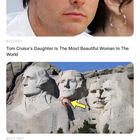
BUZZDAY
Tom Cruise's Daughter Is The Most Beautiful Woman In The
Tastefully Yours
Confidence Queen
World
Walking On Thin Ice
Tempest
BUZZ DAY