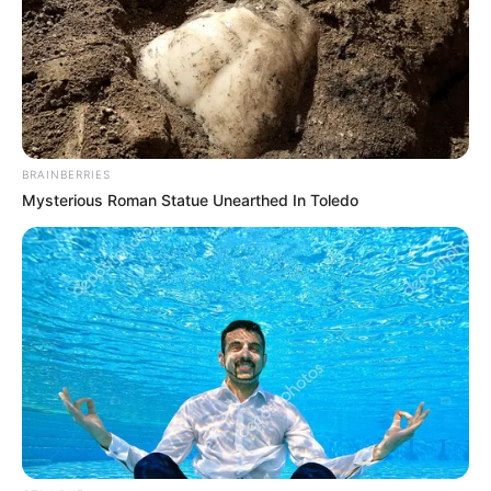
BRAINBERRIES
Mysterious Roman Statue Unearthed In Toledo
(foto: daumkakaotv)
Sinopsis
Mengisahkan tentang Han Ji Yool bekerja sebagai dokter hewan
di Seoul. Suatu hari, dia menerima telepon dari kakeknya.
Kakeknya tidak menyebutkan secara spesifik, tetapi suaranya
terdengar serius. Han Ji Yool memutuskan untuk pergi ke Desa
Heedong, tempat kakeknya tinggal dan menjalankan klinik