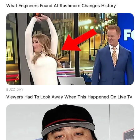
What Engineers Found At Rushmore Changes History
My Troublesome Star
Aema
1 ULASAN
Ameena
7 September 2022 at 18:06
BUZZ DAY
para pemainnya baru!
Viewers Had To Look Away When This Happened On Live Tv
Cerita
9/10
Pemain
9/10
Akting
9/10
Musik
10/10
Balas