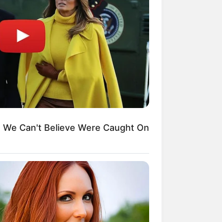
Kata Lucu Seputar Malam
nggu ala Jomblo yang Bikin
enes
We Can't Believe Were Caught On
 Desain Kanopi Tempat
dur, Serasa Beristirahat di
mar Raja