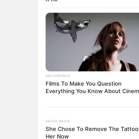
BRAINBERRIES
Films To Make You Question
Baca juga:
Biodata, Profil, dan Fakta
Everything You Know About Cine
RADAR MEDIA
She Chose To Remove The Tattoos
Her Now