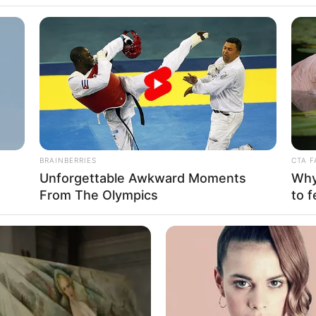
 YoungBoy
BRAINBERRIES
CTA F
Unforgettable Awkward Moments
Why 
3
Se
From The Olympics
to f
VOTE
Pe
s love
Me
Umur:
Profesi:
iana
,
26 Tahun
Rapper