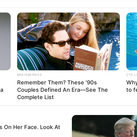
Fa
Di
Ng
BRAINBERRIES
CTA 
Remember Them? These '90s
Why 
 India Royale
ma
Couples Defined An Era—See The
to f
Complete List
10
Ma
Ba
 On Her Face. Look At