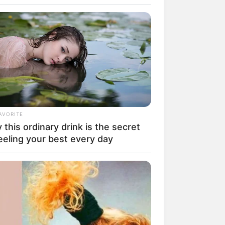
AVORITE
this ordinary drink is the secret
rem! 9 Chat Ojek Online &
eeling your best every day
langgan Ini Bikin Auto
rinding