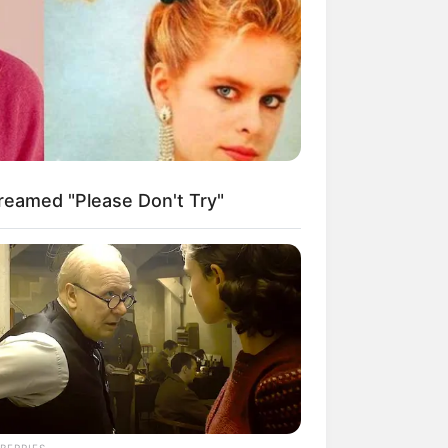
kin Ngakak, 10 Potret
splay Murah Pakai Bahan
adanya
reamed "Please Don't Try"
ti Mainstream, 10 Cara
mbawa Barang Belanjaan
rsi Warga Thailand
BERRIES