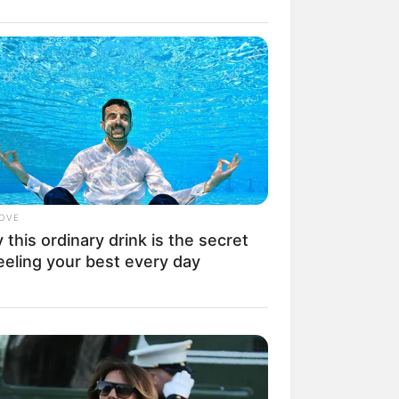
il! 10 Potret Makanan Gagal
masak yang Bikin Kamu
gak Selera
LOVE
this ordinary drink is the secret
eeling your best every day
 Pose Manekin Anti
instream yang Konyol
nget