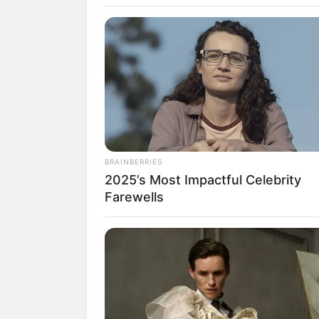
NBA
BRAINBERRIES
2025’s Most Impactful Celebrity
Farewells
fan
Tanggal Lahir:
Tempat Lahir:
20 Oktober
1999
Baton Rouge
,
Louis
Amerika Serikat