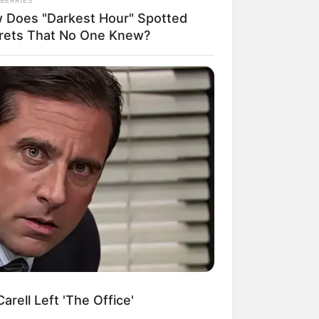
 Does "Darkest Hour" Spotted
rets That No One Knew?
ngka Banget! 10 Pose Lucu
tak yang Bikin Ketawa
mes
byar! 10 Kalimat Baper
kai Bahasa Jawa Ini Bikin
lau Abis
rell Left 'The Office'