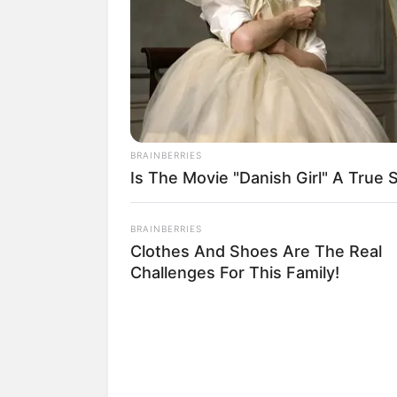
SHARE
TWEET
SHARE
Hidup NBA YoungBoy saat muda tak bis
tahun dan ia akhirnya putus sekolah saa
namun disinilah hidupnya berubah.
BRAINBERRIES
Is The Movie "Danish Girl" A True 
Setelah ia mendapatkan ganjaran dari pe
keluar dari penjara, nenek yang menga
BRAINBERRIES
sesama rapper Baton.
Clothes And Shoes Are The Real
Ia kemudian mulai membuat musik sendi
Challenges For This Family!
Wallmart. Saat itu ia berusia 14 tahun 
berjudul
Life Before Fame.