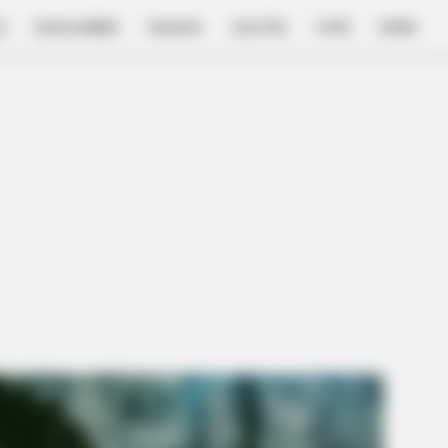
E
FILM & SERIES
NGAKAK
QUOTES
HYPE
MORE