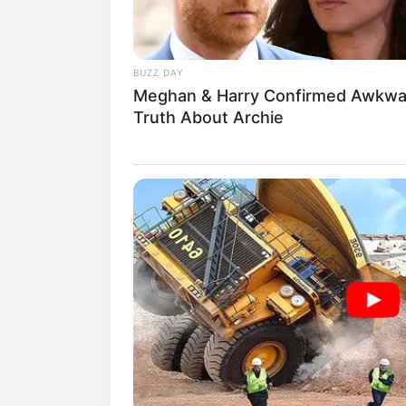
Nama Panggung: NBA YoungBoy / 
Nama Panggilan: Lil Top, NBA You
BUZZ DAY
Tempat Tanggal Lahir: Baton Rouge, 
Meghan & Harry Confirmed Awkwa
Truth About Archie
Kewarganegaraan: Amerika Serikat
Pendidikan: –
Agama: –
Tinggi Badan: 173 cm
Orang Tua: Sherhonda Gaulden (Ibu)
Saudara: BWay Yungy, Ken Gaulden
Pacar: Jania Jackson (-), Nisha (-), St
Anak: Kayden, Kacey, Kamiri, Kentre
Profesi: Rapper