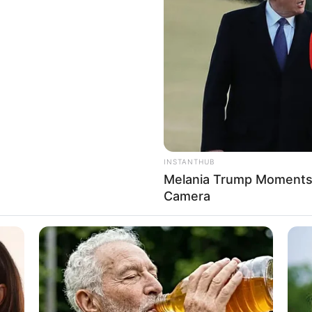
8 
Mi
Ng
INSTANTHUB
Melania Trump Moments 
Camera
(foto: rap-up)
10
Ti
Ka
lden