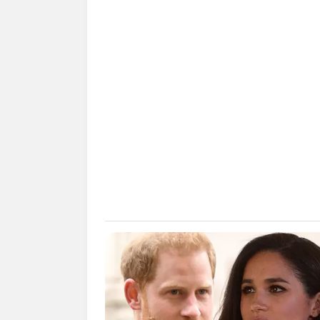
Daftar isi
Biodata & Profil
Nama Lengkap: Kentrell DeSean Gau