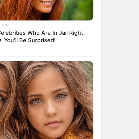
RION
elebrities Who Are In Jail Right
mpil Lebih Modern, 7 Potret
 You'll Be Surprised!
sil Renovasi Rumah Berusia
 Tahun