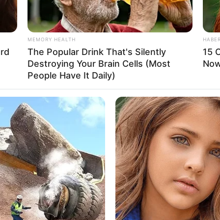
YoungBoy
ngBoy,
YoungBoy
MEMORY HEALTH
HABE
Louisiana, Amerika Serikat, 20 Oktober 1999
rd
The Popular Drink That's Silently
15 C
Ta
Destroying Your Brain Cells (Most
Now.
Ha
People Have It Daily)
90
arr Dejanee (-), Niya (-), Jazlyn Mychelle
ll, Kodi Capri, Armani, Taylin