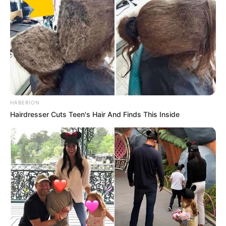
Ambyar! 10 Kalimat Baper
Pakai Bahasa Jawa Ini Bikin
Galau Abis
HABERION
Hairdresser Cuts Teen's Hair And Finds This Inside
Fail! 10 Potret Makanan Gagal
Dimasak yang Bikin Kamu
Nggak Selera