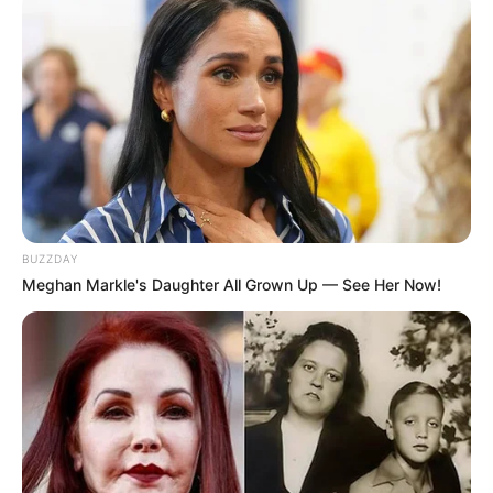
10 Desain Kanopi Tempat
Tidur, Serasa Beristirahat di
Kamar Raja
BUZZDAY
Meghan Markle's Daughter All Grown Up — See Her Now!
Tampil Lebih Modern, 7 Potret
Hasil Renovasi Rumah Berusia
90 Tahun