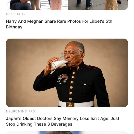
HERBEAUTY
Harry And Meghan Share Rare Photos For Lilibet's 5th
10 Pose Manekin Anti
Birthday
Mainstream yang Konyol
Banget
8 Kata Lucu Seputar Malam
Minggu ala Jomblo yang Bikin
Ngenes
NEUROMIND PRO
Japan's Oldest Doctors Say Memory Loss Isn't Age: Just
Stop Drinking These 3 Beverages