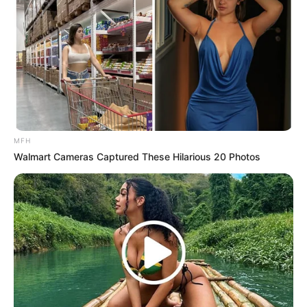
Serem! 9 Chat Ojek Online &
Pelanggan Ini Bikin Auto
Merinding
MFH
Walmart Cameras Captured These Hilarious 20 Photos
Bikin Ngakak, 10 Potret
Cosplay Murah Pakai Bahan
Seadanya