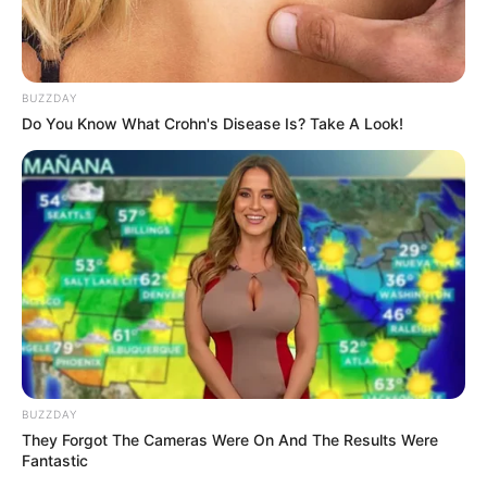
Tastefully Yours
Confidence Queen
BUZZDAY
Do You Know What Crohn's Disease Is? Take A Look!
Walking On Thin Ice
Tempest
BUZZDAY
My Troublesome Star
Aema
They Forgot The Cameras Were On And The Results Were
Fantastic