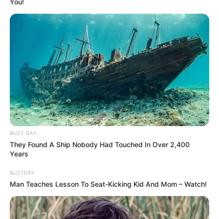
You!
Seo Ye Hwa sebagai Cheon Geum
Bae Yoo Ram sebagai Kang Hae Soo
Lee Ki Taek sebagai Tae Seon
Kim Min Ho sebagai Kim Eol Dong
Penampilan khusus
BUZZ DAY
They Found A Ship Nobody Had Touched In Over 2,400
Years
BUZZDAY
Man Teaches Lesson To Seat-Kicking Kid And Mom – Watch!