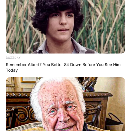
Kim Jae Rok sebagai Yeon Gi Bong
Lee Si Hoon sebagai Seok Won
BUZZDAY
Remember Albert? You Better Sit Down Before You See Him
Kwon Dong Won
Today
OST (ORIGINAL SOUNDTRACK)
–
TRAILER MOONSHINE