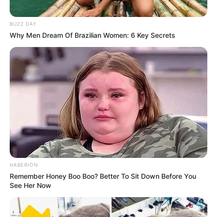
BUZZ DAY
Anti Mainstream, 10 Cara
Why Men Dream Of Brazilian Women: 6 Key Secrets
Membawa Barang Belanjaan
Versi Warga Thailand
Langka Banget! 10 Pose Lucu
Katak yang Bikin Ketawa
Gemes
HABERION
Remember Honey Boo Boo? Better To Sit Down Before You
See Her Now