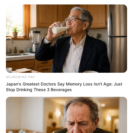
HOME
INSPIRASI
STYLE
FILM &
NGAKAK
QUOTES
HYPE
MORE
SERIES
NEUROMIND PRO
Japan's Greatest Doctors Say Memory Loss Isn't Age: Just
Stop Drinking These 3 Beverages