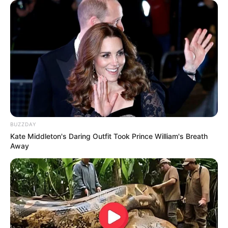
ULASAN
Alamat email Anda tidak akan dipublikasikan.
Ruas yang wajib ditandai
*
BUZZDAY
Kate Middleton's Daring Outfit Took Prince William's Breath
Away
Rating
Cerita
Pemain