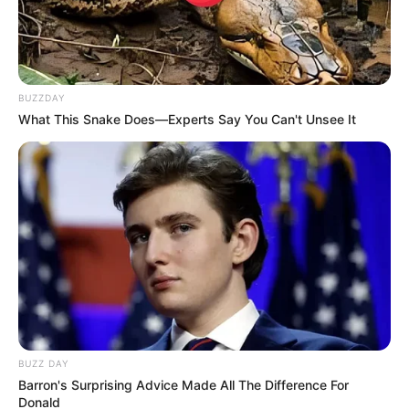
Akting
Musik
BUZZDAY
What This Snake Does—Experts Say You Can't Unsee It
BUZZ DAY
Barron's Surprising Advice Made All The Difference For
Donald