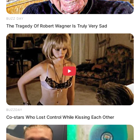
BUZZ DAY
The Tragedy Of Robert Wagner Is Truly Very Sad
Halaman :
BUZZDAY
1
2
Sebelumnya
Co-stars Who Lost Control While Kissing Each Other
TAGS
DRAMA KOREA
MOONSHINE