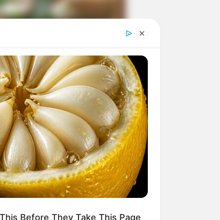
ngka Banget! 10 Pose Lucu
tak yang Bikin Ketawa
mes
byar! 10 Kalimat Baper
kai Bahasa Jawa Ini Bikin
lau Abis
This Before They Take This Page