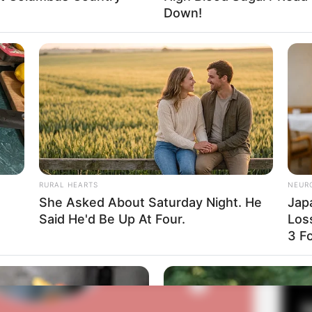
Down!
: instagram/ashanty_ash)
yah saat usianya masih 28 tahun. Menikah dengan
Fa
membuat Ashanty langsung menjadi ibu tiri di usia muda.
Di
Ng
Baca selengkapnya
arrow_forward_ios
RURAL HEARTS
NEUR
She Asked About Saturday Night. He
Jap
Said He'd Be Up At Four.
Los
10
3 F
Ma
Ba