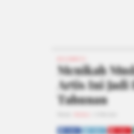
SELEBRITI
Menikah Mud
Artis Ini Jadi
Tahunan
Penulis:
fatinatuz
|
6 Mei 2020
SHARE
TWEET
SHARE