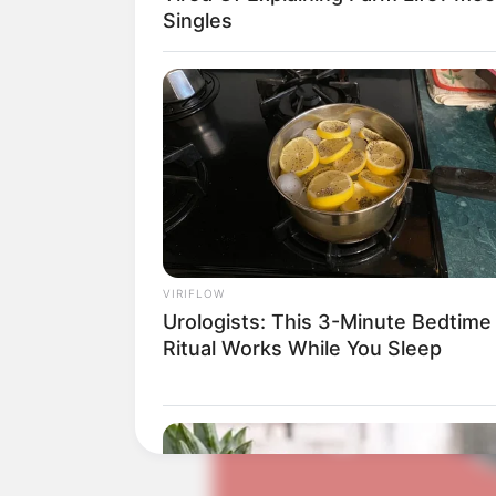
Singles
(foto
Ashanty menikah dengan Anang Hermans
seorang duda dua anak secara otomatis 
VIRIFLOW
Urologists: This 3-Minute Bedtime
Ritual Works While You Sleep