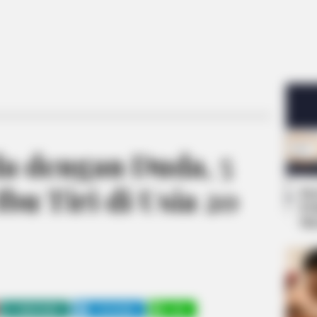
a dengan Duda, 5
 Ibu Tiri di Usia 20
Se
Pe
Me
WHATSAPP
TELEGRAM
LINE