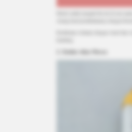
Meski sudah menjadi ibu tiri di usia m
Anang hasil pernikahannya dengan Kris
Kedekatan Ashanty dengan Aurel dan Az
kandung.
2. Zaskia Adya Mecca
GLYCOGEN SUPPORT
Eat This Daily To Keep Sugar Belo