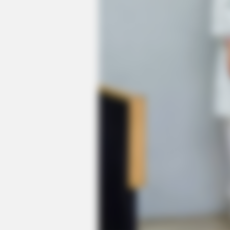
MEMORY HEALTH
The Popular Drink That's Silently
Destroying Your Brain Cells (Most
People Have It Daily)