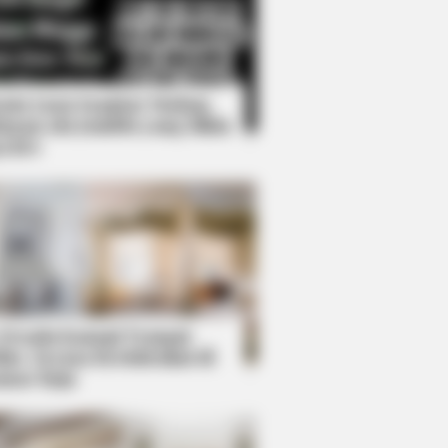
Kata Lucu Seputar Malam
nggu ala Jomblo yang Bikin
enes
 But Men Swear By It!
 Desain Kanopi Tempat
dur, Serasa Beristirahat di
mar Raja