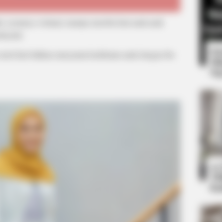
uda, nyatanya Ashanty mampu merebut hati anak-anak
dayanti.
Mute
8 
riel kini bahkan menyamai kedekatan anak dengan ibu
Mi
Ng
VIRIFLOW
w 100
Banned In 3 Countries –
10
Ti
Ka