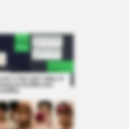
rem! 9 Chat Ojek Online &
langgan Ini Bikin Auto
rinding