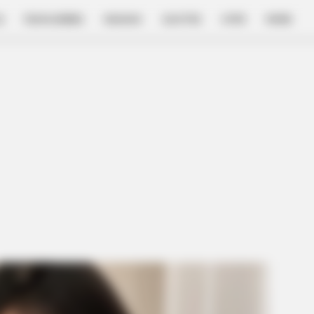
E
FILM & SERIES
NGAKAK
QUOTES
HYPE
MORE