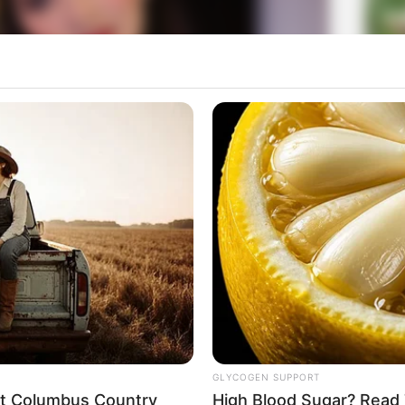
La
Ka
Ge
Am
Pa
Ga
GLYCOGEN SUPPORT
eet Columbus Country
High Blood Sugar? Read 