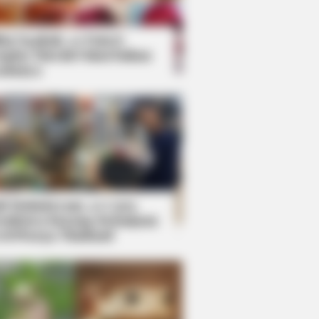
kin Ngakak, 10 Potret
splay Murah Pakai Bahan
adanya
ti Mainstream, 10 Cara
mbawa Barang Belanjaan
rsi Warga Thailand