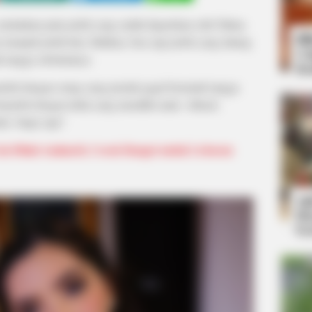
 melainkan pula jodoh yang sudah digariskan oleh Tuhan.
Bi
 menjadi jodoh kita. Bahkan, bisa saja jodoh yang datang
Co
h tangga sebelumnya.
Se
rjodoh dengan orang yang pernah gagal berumah tangga
rjodoh dengan duda yang memiliki anak. Alhasil,
da. Siapa saja?
 Ala Dhini Aminarti, Cocok Banget untuk Lebaran
An
Me
Ve