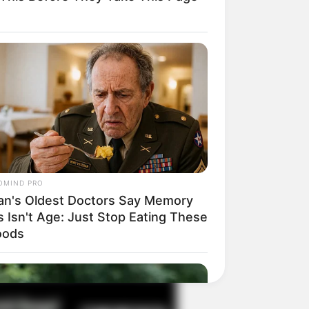
il! 10 Potret Makanan Gagal
masak yang Bikin Kamu
gak Selera
OMIND PRO
an's Oldest Doctors Say Memory
s Isn't Age: Just Stop Eating These
 Pose Manekin Anti
oods
instream yang Konyol
nget