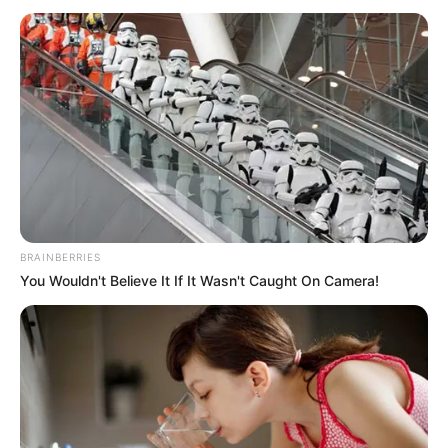
BRAINBERRIES
You Wouldn't Believe It If It Wasn't Caught On Camera!
Mackenzie Davis