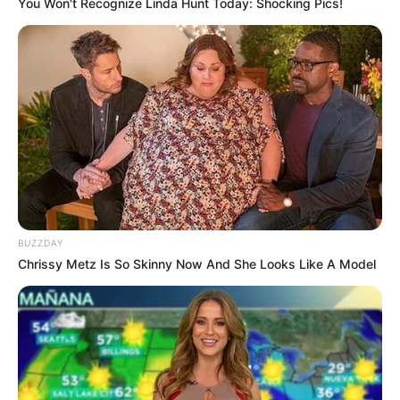
You Won't Recognize Linda Hunt Today: Shocking Pics!
10 Desain Kanopi Tempat
Tidur, Serasa Beristirahat di
Kamar Raja
BUZZDAY
Chrissy Metz Is So Skinny Now And She Looks Like A Model
Tampil Lebih Modern, 7 Potret
Hasil Renovasi Rumah Berusia
90 Tahun