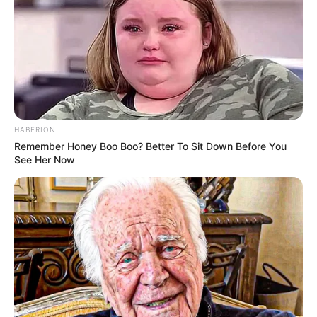
HABERION
LIHAT ARTIKEL LAINNYA
Remember Honey Boo Boo? Better To Sit Down Before You
See Her Now
Nyimas Ratu Rafa
Shenina Cinnamon