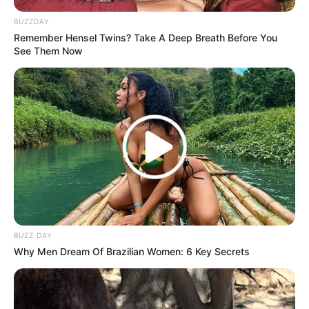
BUZZDAY
Jika saya memiliki kriteria, saya hanya ingin berperan
Remember Hensel Twins? Take A Deep Breath Before You
sebagai orang aktif yang dapat memecahkan
See Them Now
masalah, bukan orang yang memiliki banyak hal di
pangkuan mereka dan membutuhkan seseorang
untuk memecahkan masalah mereka.
Meskipun berasal dari Kanada, Mackenzie Davis berhasil
membuktikan dirinya bahwa ia juga bisa meraih kesuksesan di
Hollywood.
TAGS
AKTRIS
MACKENZIE DAVIS
SELEBRITI MANCANEGARA
BUZZ DAY
Why Men Dream Of Brazilian Women: 6 Key Secrets