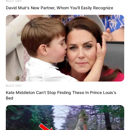
BUZZ DAY
David Muir's New Partner, Whom You'll Easily Recognize
Serem! 9 Chat Ojek Online &
Pelanggan Ini Bikin Auto
Merinding
BUZZ DAY
Kate Middleton Can't Stop Finding These In Prince Louis's
Bikin Ngakak, 10 Potret
Bed
Cosplay Murah Pakai Bahan
Seadanya