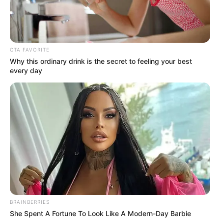
1
VOTE
fans love
Tanggal Lahir:
Tempat Lahir:
CTA FAVORITE
1 April
1987
Vancouver
,
Kanada
Why this ordinary drink is the secret to feeling your best
every day
Umur:
Profesi:
39 Tahun
Aktris
Edit
Mackenzie Davis adalah seorang aktris yang memulai langkahnya
dalam dunia seni peran melalui sebuah film berjudul
Smashed
(2012).
BRAINBERRIES
She Spent A Fortune To Look Like A Modern-Day Barbie
Pada tahun berikutnya, ia berperan dalam film
Breathe In
dan
The