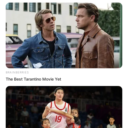
Selain bermain film, ia juga membintangi beberapa serial.
Station
Eleven
(2021) adalah sebuah mini seri besutan HBO Max di mana
ia menjadi salah satu pemeran utamanya.
Baca juga:
Biodata, Profil, dan Fakta Sophia Lillis
BRAINBERRIES
The Best Tarantino Movie Yet