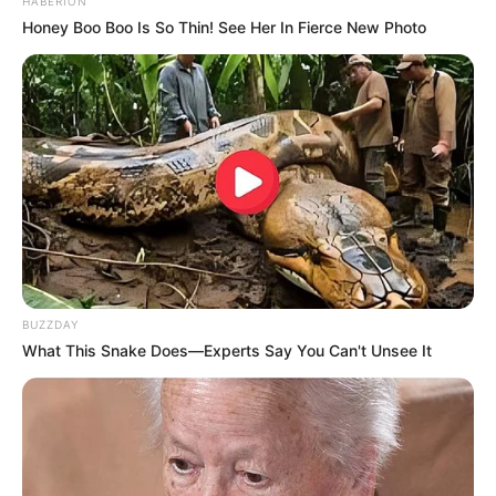
HABERION
Honey Boo Boo Is So Thin! See Her In Fierce New Photo
Ambyar! 10 Kalimat Baper
Pakai Bahasa Jawa Ini Bikin
Galau Abis
BUZZDAY
What This Snake Does—Experts Say You Can't Unsee It
Fail! 10 Potret Makanan Gagal
Dimasak yang Bikin Kamu
Nggak Selera