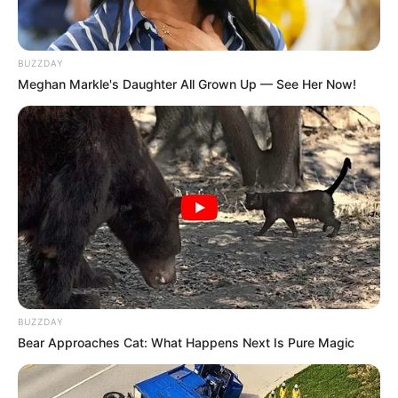
BUZZDAY
TAGS
LUKA CINTA
SINETRON INDONESIA
Meghan Markle's Daughter All Grown Up — See Her Now!
BUZZDAY
Bear Approaches Cat: What Happens Next Is Pure Magic