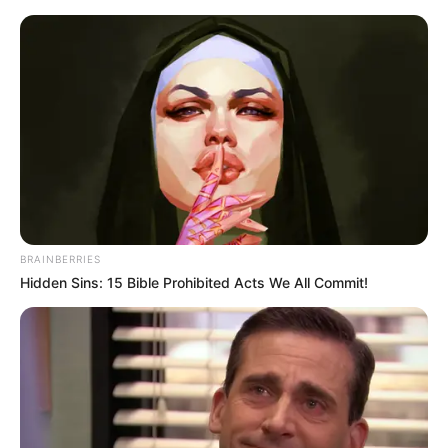
HOME
INSPIRASI
STYLE
FILM &
NGAKAK
QUOTES
HYPE
MORE
SERIES
BRAINBERRIES
Hidden Sins: 15 Bible Prohibited Acts We All Commit!