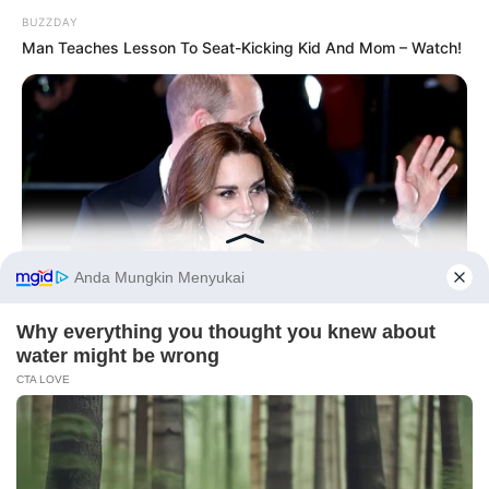
BUZZDAY
Man Teaches Lesson To Seat-Kicking Kid And Mom – Watch!
Before You Go
BUZZDAY
Kate Middleton's Daring Outfit Took Prince William's Breath
Away
PRIVACY POLICY
DISCLAIMER
HUBUNGI KAMI
IKLAN