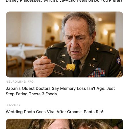
Natasha Dewanti
sebagai Ayunda
Disney Princesses: Which Live-Action Version Do You Prefer?
Unique Priscilla sebagai Wita
Sutan Simatupang sebagai Ridwan Kuncoro
Rudi Kawilarang sebagai Erwin
Ike Muti sebagai Tania
Azalea Iskandar
Munggaran Meldrat sebagai Andi
Ricky Lucky sebagai Ben
Marchia Indra Pohan
NEUROMIND PRO
Japan's Oldest Doctors Say Memory Loss Isn't Age: Just
Noel Hutabarat
Stop Eating These 3 Foods
Penampilan Spesial
BUZZDAY
Wedding Photo Goes Viral After Groom's Pants Rip!
–
OST (Original Soundtrack)