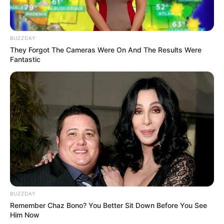
Tidur, Serasa Beristirahat di
Kamar Raja
BUZZDAY
They Forgot The Cameras Were On And The Results Were
Fantastic
Tampil Lebih Modern, 7 Potret
Hasil Renovasi Rumah Berusia
90 Tahun
BUZZDAY
Remember Chaz Bono? You Better Sit Down Before You See
Him Now