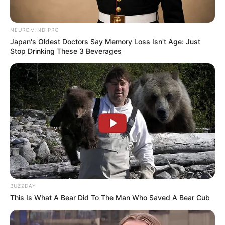
Galau Abis
NEUROMIND PRO
Japan's Oldest Doctors Say Memory Loss Isn't Age: Just
Stop Drinking These 3 Beverages
Fail! 10 Potret Makanan Gagal
Dimasak yang Bikin Kamu
Nggak Selera
BUZZDAY
This Is What A Bear Did To The Man Who Saved A Bear Cub
10 Pose Manekin Anti
Mainstream yang Konyol