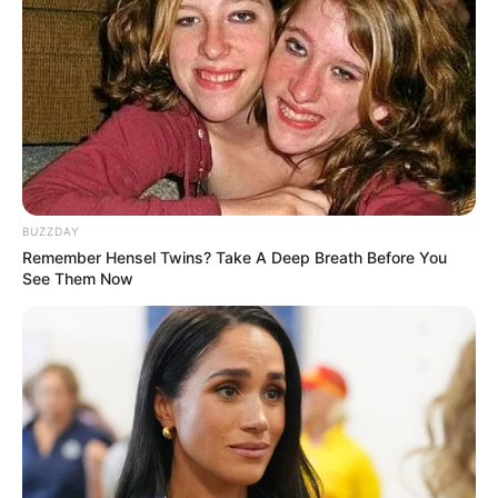
Masing-Masing
– Ernie Zakri, Ade Govinda
Bukti –
Virgoun
Trailer
BUZZDAY
Remember Hensel Twins? Take A Deep Breath Before You
See Them Now