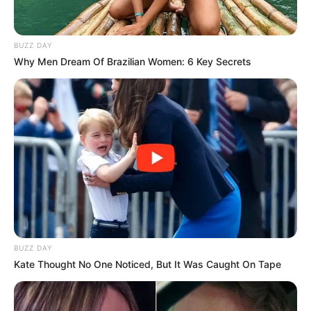
BUZZ DAY
Why Men Dream Of Brazilian Women: 6 Key Secrets
Bikin Ngakak, 10 Potret
Cosplay Murah Pakai Bahan
Seadanya
BUZZ DAY
Kate Thought No One Noticed, But It Was Caught On Tape
Anti Mainstream, 10 Cara
Membawa Barang Belanjaan
Versi Warga Thailand