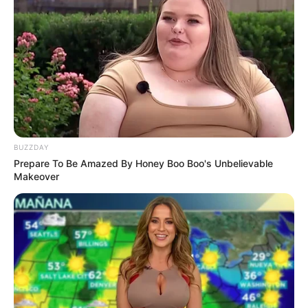
Banget
8 Kata Lucu Seputar Malam
BUZZDAY
Minggu ala Jomblo yang Bikin
Prepare To Be Amazed By Honey Boo Boo's Unbelievable
Ngenes
Makeover
10 Desain Kanopi Tempat