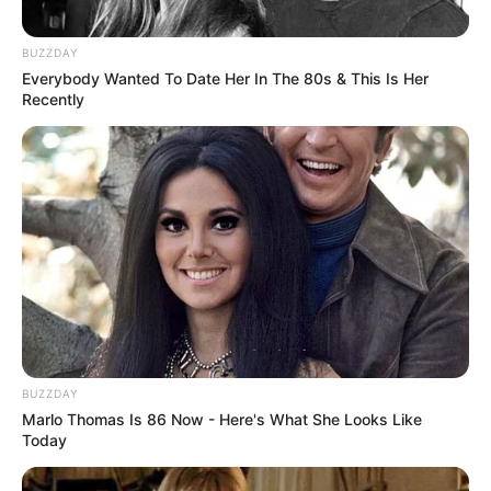
BUZZDAY
Everybody Wanted To Date Her In The 80s & This Is Her
Recently
Ketika Cinta
Ikrar Cinta Suci
Memanggilmu
BUZZDAY
Marlo Thomas Is 86 Now - Here's What She Looks Like
Today