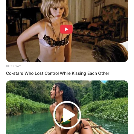
BUZZDAY
Co-stars Who Lost Control While Kissing Each Other
Serem! 9 Chat Ojek Online &
Pelanggan Ini Bikin Auto
Merinding