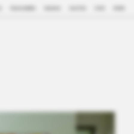
E
FILM & SERIES
NGAKAK
QUOTES
HYPE
MORE