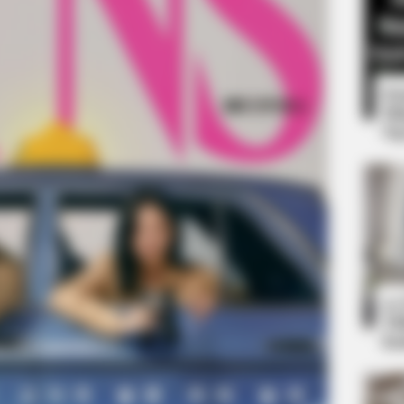
8 
Mi
Ng
VARICOSE VEINS RELIEF
s Right Before Sleep
Bulging Varicose Veins? 
10
Ti
Ka