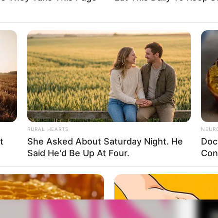
n Go Woon
Fa
NS Cultural Industry Co., Ltd.
Di
Ng
4
RURAL HEARTS
NEUR
t
She Asked About Saturday Night. He
Doc
Said He'd Be Up At Four.
Con
10
Ma
Ba