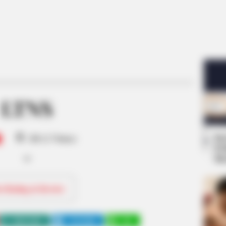
LTNS
8
Se
/10 (1 Votes)
Pe
Me
ri Rating & Review
WHATSAPP
TELEGRAM
LINE