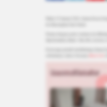
Mulai 19 Januari 2024, drama Korea be
ini ditayangkan hari Jumat.
Drama dengan genre romansa ini dibint
dipertemukan dalam film
Microhabitat
(
Esom juga pernah membintangi drama b
sebelumnya sukses bersama
Mask Girl
(