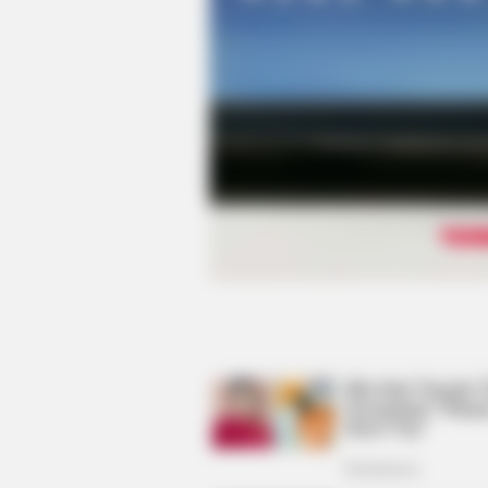
PAINFREE DEVICE
The Joint Pain Breakthrough
Everyone's Waiting For