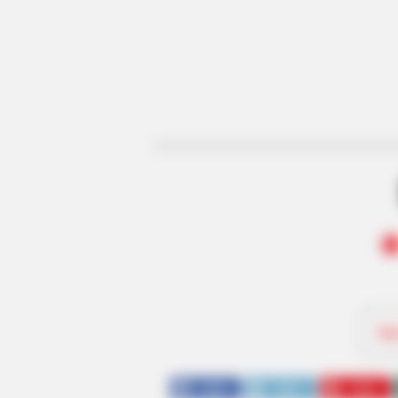
Be
SHARE
TWEET
SHARE