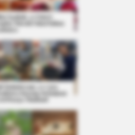
kin Ngakak, 10 Potret
splay Murah Pakai Bahan
adanya
ti Mainstream, 10 Cara
mbawa Barang Belanjaan
rsi Warga Thailand