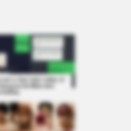
rem! 9 Chat Ojek Online &
langgan Ini Bikin Auto
rinding