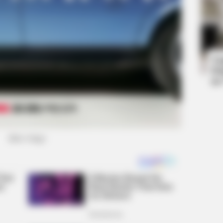
MEMORY HEALTH
HABE
The Popular Drink That's Silently
Tour
Destroying Your Brain Cells (Most
Spe
People Have It Daily)
Ta
Ha
90
(foto: tving)