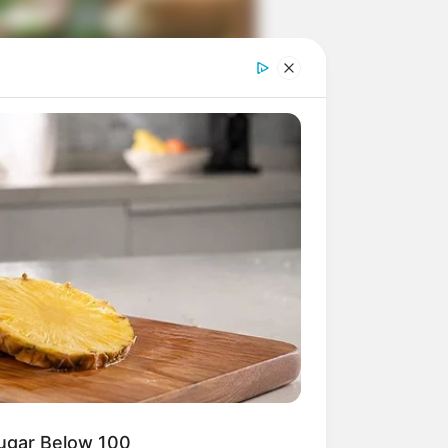
ngka Banget! 10 Pose Lucu
tak yang Bikin Ketawa
mes
byar! 10 Kalimat Baper
kai Bahasa Jawa Ini Bikin
lau Abis
Sugar Below 100