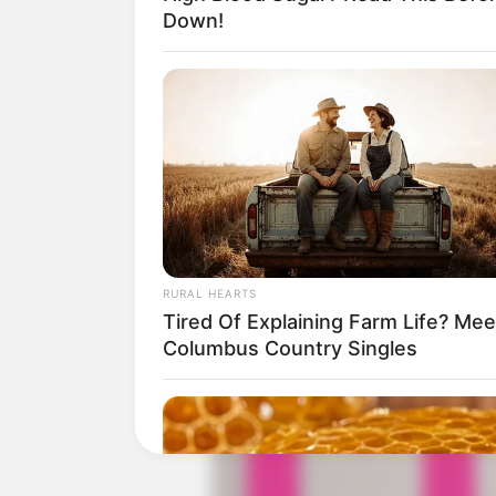
Down!
Produser: –
Penulis Naskah: Im Dae Hyung, Jeo
Rumah Produksi: Barnson Studios, LT
Channel TV: TVING, Viu Indonesia
Jumlah Episode: 6
Jadwal Tayang: Mulai 19 Januari 202
Masa Tayang: Setiap Jumat
RURAL HEARTS
Tired Of Explaining Farm Life? Mee
Columbus Country Singles