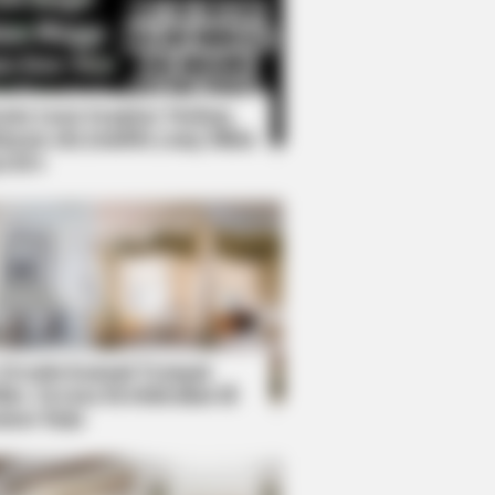
Kata Lucu Seputar Malam
nggu ala Jomblo yang Bikin
enes
This Simple Trick Helps
 Desain Kanopi Tempat
dur, Serasa Beristirahat di
mar Raja