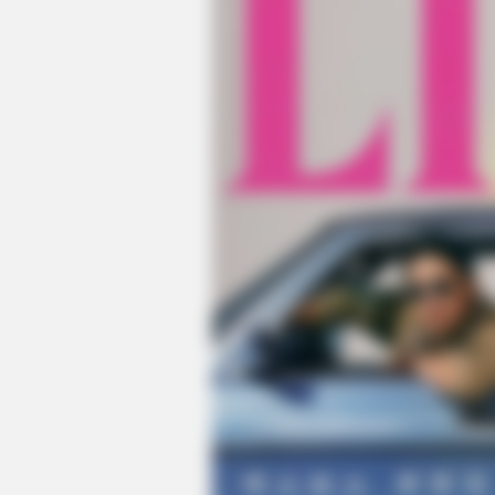
NEURO SHARP
Brain Fog? Scientists Urge: Do Thi