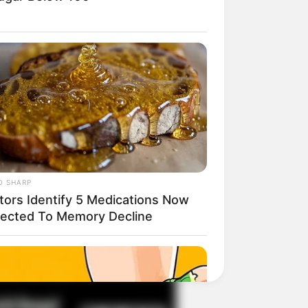
il! 10 Potret Makanan Gagal
masak yang Bikin Kamu
gak Selera
O SHARP
tors Identify 5 Medications Now
ected To Memory Decline
 Pose Manekin Anti
instream yang Konyol
nget