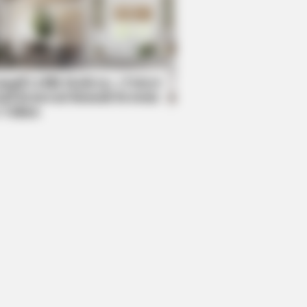
RION
ists' Alaska Discovery Left Police
echless!
mpil Lebih Modern, 7 Potret
sil Renovasi Rumah Berusia
 Tahun