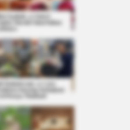
kin Ngakak, 10 Potret
splay Murah Pakai Bahan
adanya
ti Mainstream, 10 Cara
mbawa Barang Belanjaan
rsi Warga Thailand