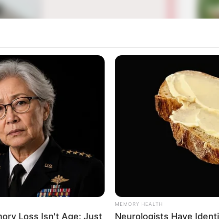
La
Ka
Ge
Mute
Am
Pa
Ga
MEMORY HEALTH
ry Loss Isn't Age: Just
Neurologists Have Ident