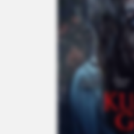
BUZZ DAY
Co-stars Who Lost Control While
Kissing Each Other