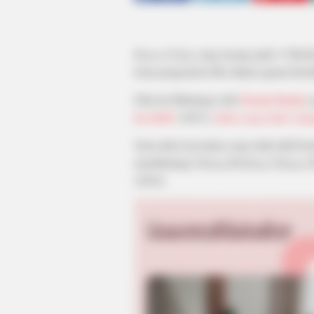
Kuasa Gelap
yang tayang pada 3 Oktobe
tema pengusiran iblis dalam agama Katoli
Film ini dibintangi oleh
Jerome Kurnia
y
Invalidite
(2023),
Jalan yang Jauh, Jan
Serta aktor kawakan yang telah aktif be
membintangi
Tulang Belulang Tulang
(2
(2024).