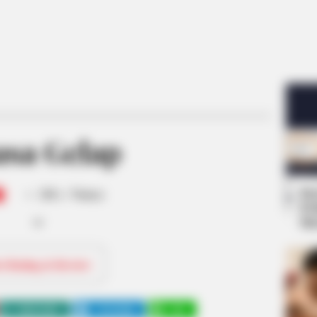
asa Gelap
-
Se
/10 (- Votes)
Pe
Me
ri Rating & Review
WHATSAPP
TELEGRAM
LINE