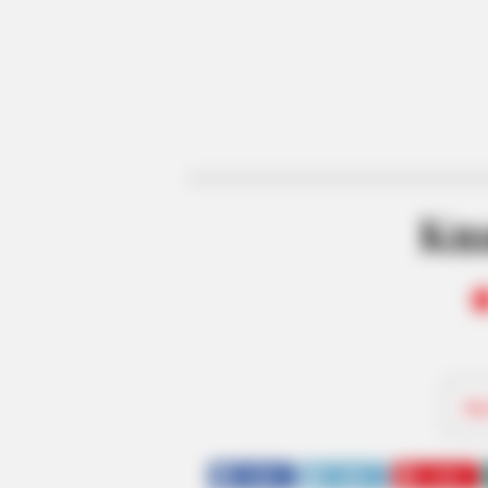
Ku
Be
SHARE
TWEET
SHARE