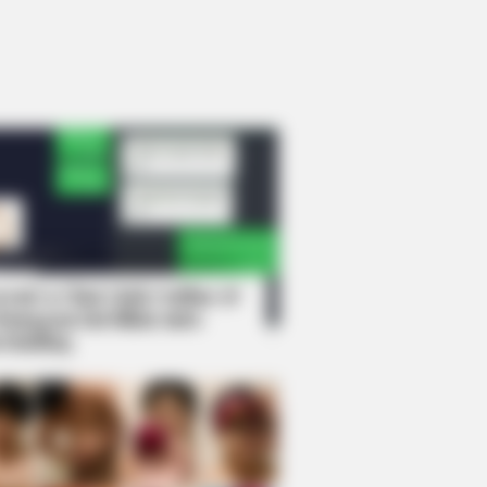
rem! 9 Chat Ojek Online &
langgan Ini Bikin Auto
rinding