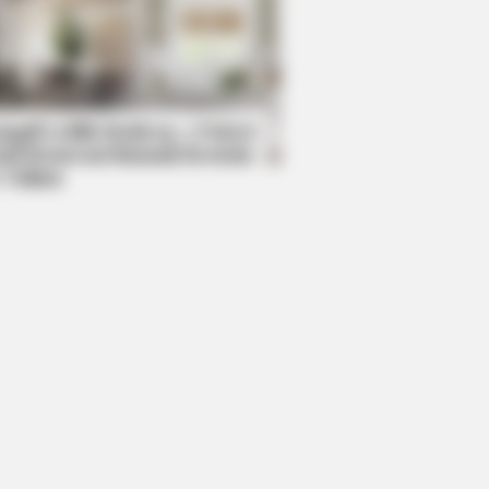
mpil Lebih Modern, 7 Potret
sil Renovasi Rumah Berusia
 Tahun