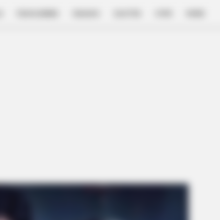
E
FILM & SERIES
NGAKAK
QUOTES
HYPE
MORE