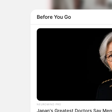
Before You Go
Daftar isi
NEUROMIND PRO
Japan's Greatest Doctors Say Memo