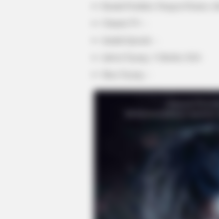
Rumah Produksi: Paragon Pictures, I
Channel TV: –
Jumlah Episode: –
Jadwal Tayang: 3 Oktober 2024
Masa Tayang: –
NAVY SEAL'S BUG IN GUIDE
Navy SEAL Reveals How To Stockp
Refrigeration