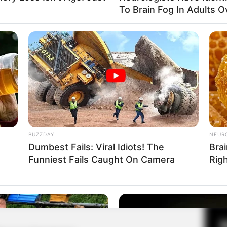
To Brain Fog In Adults O
Fa
Di
Ng
BUZZDAY
NEUR
Dumbest Fails: Viral Idiots! The
Brai
Funniest Fails Caught On Camera
Rig
10
Ma
Ba