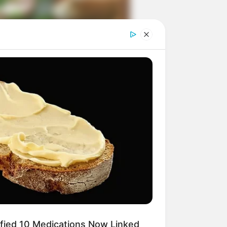
ngka Banget! 10 Pose Lucu
tak yang Bikin Ketawa
mes
byar! 10 Kalimat Baper
kai Bahasa Jawa Ini Bikin
lau Abis
ified 10 Medications Now Linked