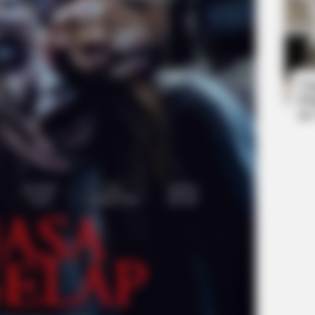
BUZZ DAY
Meghan & Harry Confirmed Awkward
Ta
Truth About Archie
Ha
90