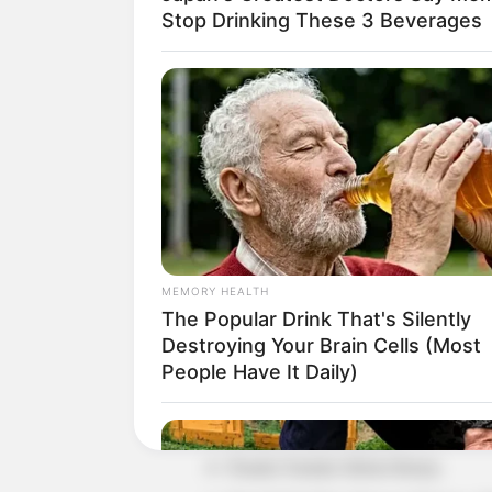
Stop Drinking These 3 Beverages
Detail
Judul: Kuasa Gelap
Judul Lain: –
MEMORY HEALTH
Genre: Horor
The Popular Drink That's Silently
Destroying Your Brain Cells (Most
Negara: Indonesia
People Have It Daily)
Sutradara: Bobby Prasetyo
Produser: Robert Ronny
Penulis Naskah: Robert Ronny