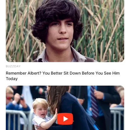
(foto: southernflaircrafts)
BUZZDAY
9. Bertema
, kardus sepatu dan sabuk kulit bisa
rustic
Remember Albert? You Better Sit Down Before You See Him
jadi sebuah koper yang antik. Bisa untuk bungkus
Today
kado