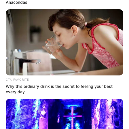
Gunakan Bahan Tak
Anacondas
Kreasi Bingkai Foto dari
Terpakai, 10 Ide Rumah
Kardus
Kucing Terbuat dari
Kardus
CTA FAVORITE
Why this ordinary drink is the secret to feeling your best
every day