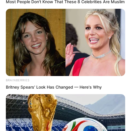
Most People Don't Know That These 8 Celebrities Are Muslim
Bikin Ngakak, 10 Potret
Cosplay Murah Pakai Bahan
Seadanya
BRAINBERRIES
Britney Spears' Look Has Changed — Here's Why
Anti Mainstream, 10 Cara
Membawa Barang Belanjaan
Versi Warga Thailand