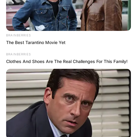
BRAINBERRIES
The Best Tarantino Movie Yet
8 Kata Lucu Seputar Malam
Minggu ala Jomblo yang Bikin
BRAINBERRIES
Ngenes
Clothes And Shoes Are The Real Challenges For This Family!
10 Desain Kanopi Tempat
Tidur, Serasa Beristirahat di
Kamar Raja