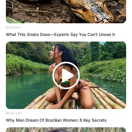
BUZZDAY
What This Snake Does—Experts Say You Can't Unsee It
(foto: ikatbag)
8. Handuk tak lagi berantakan dan tak memakan
tempat jika menyimpannya dengan cara digulung
BUZZ DAY
Why Men Dream Of Brazilian Women: 6 Key Secrets