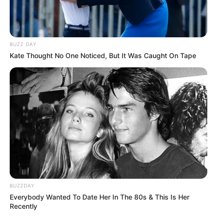
BUZZ DAY
Kate Thought No One Noticed, But It Was Caught On Tape
(foto: theideaking)
10. Jika punya burung, kardus susu atau jus bisa
dimanfaatkan lagi lho. Caranya dengan melubangi
pada bagian atas lalu digantungkan seperti ini
BUZZDAY
Everybody Wanted To Date Her In The 80s & This Is Her
Recently