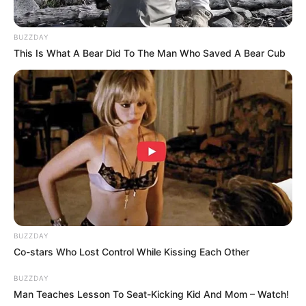
BUZZDAY
This Is What A Bear Did To The Man Who Saved A Bear Cub
(foto: parabo)
5. Berguna banget untuk menghibur anak sekolah
BUZZDAY
dasar atau taman kanak-kanak, sebuah teater boneka
Co-stars Who Lost Control While Kissing Each Other
mini
BUZZDAY
Man Teaches Lesson To Seat-Kicking Kid And Mom – Watch!