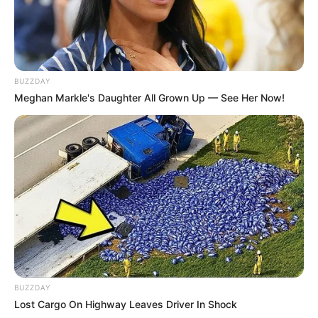
BUZZDAY
Meghan Markle's Daughter All Grown Up — See Her Now!
BUZZDAY
Lost Cargo On Highway Leaves Driver In Shock