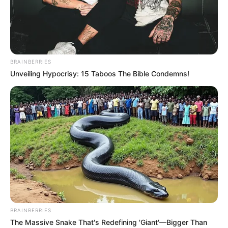
BRAINBERRIES
Unveiling Hypocrisy: 15 Taboos The Bible Condemns!
LIHAT ARTIKEL LAINNYA
BRAINBERRIES
The Massive Snake That's Redefining 'Giant'—Bigger Than
Hemat di Kantong, 10