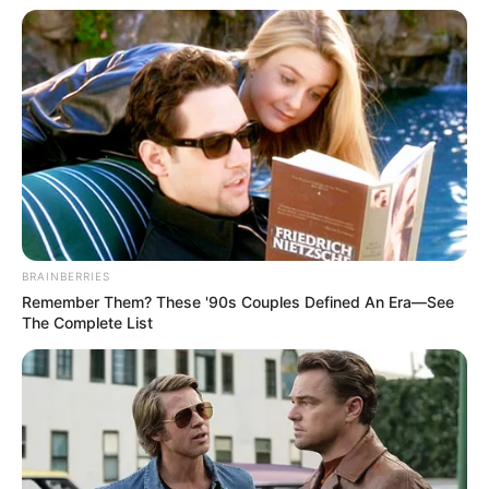
Fail! 10 Potret Makanan Gagal
Dimasak yang Bikin Kamu
Nggak Selera
BRAINBERRIES
Remember Them? These '90s Couples Defined An Era—See
The Complete List
10 Pose Manekin Anti
Mainstream yang Konyol
Banget