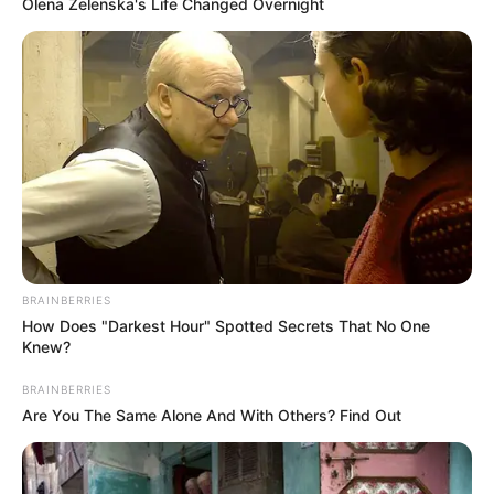
Olena Zelenska's Life Changed Overnight
(foto: peachfizzz)
2. Jika terlalu ribet, bisa tancapkan saja anting pada
bagian dalam boks sehingga telihat rapi dan mudah
diambil
BRAINBERRIES
How Does "Darkest Hour" Spotted Secrets That No One
Knew?
BRAINBERRIES
Are You The Same Alone And With Others? Find Out