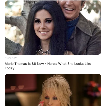
(foto: handmadecharlotte)
BUZZDAY
Marlo Thomas Is 86 Now - Here's What She Looks Like
Baca juga:
Inspirasi Desain Rumah, 10 Potret Before-After
Today
Redekorasi
Boks kosong bisa jadi bermanfaat, bukan?
TAGS
BOX
KARDUS