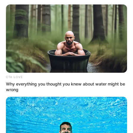
HOME
INSPIRASI
STYLE
FILM &
NGAKAK
QUOTES
HYPE
MORE
SERIES
CTA LOVE
Why everything you thought you knew about water might be
wrong