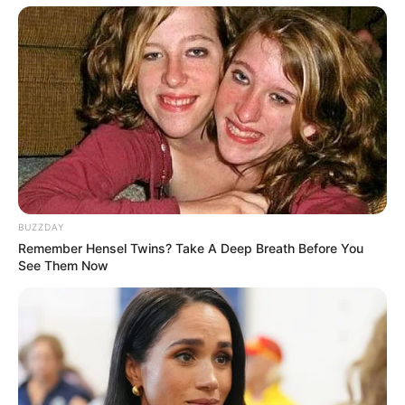
BUZZDAY
Remember Hensel Twins? Take A Deep Breath Before You
See Them Now
(foto: handmadecharlotte)
6. Untuk yang lebih besar bisa dibuat semacam
dengan menggunakan stick es krim yang
marble run
tak terpakai