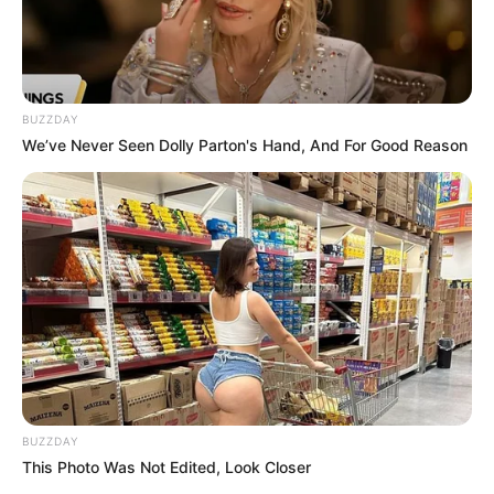
BUZZDAY
We’ve Never Seen Dolly Parton's Hand, And For Good Reason
BUZZDAY
This Photo Was Not Edited, Look Closer