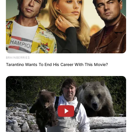
BRAINBERRIES
Tarantino Wants To End His Career With This Movie?
(foto: curbly)
4. Dengan memanfaatkan kontak sepatu dan kaca
pembesar, video atau foto bisa dilihat lebih besar dan
banyak orang